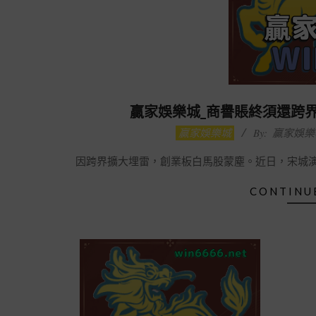
贏家娛樂城_商譽賬終須還跨
2024-
贏家娛樂城
By:
贏家娛樂
08-
因跨界擴大埋雷，創業板白馬股蒙塵。近日，宋城演
26
CONTINU