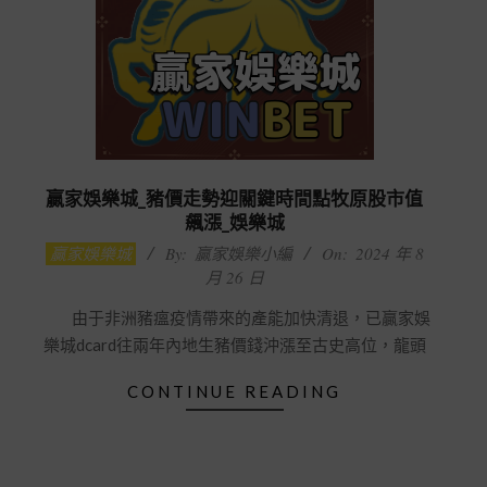
贏家娛樂城_豬價走勢迎關鍵時間點牧原股市值
飆漲_娛樂城
2024-
贏家娛樂城
By:
贏家娛樂小編
On:
2024 年 8
08-
月 26 日
26
由于非洲豬瘟疫情帶來的產能加快清退，已贏家娛
樂城dcard往兩年內地生豬價錢沖漲至古史高位，龍頭
CONTINUE READING