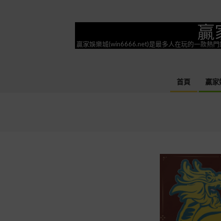
Skip
to
贏
content
贏家娛樂城(win6666.net)是最多人在玩的
首頁
贏家