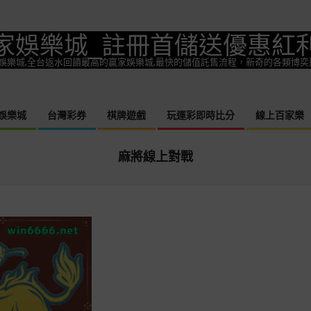
家娛樂城_註冊首儲送優惠紅
一款熱門娛樂城,全台返水回饋最高的贏家娛樂城,最快的儲值託售流程，新奇的各類博
娛樂城
台灣彩券
棋牌遊戲
玩運彩即時比分
線上百家樂
Primary
Navigation
麻將線上對戰
Menu