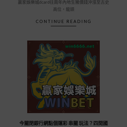
贏家娛樂城dcard往兩年內地生豬價錢沖漲至古史
高位，龍頭
CONTINUE READING
今關閉銀行網點個運彩 串關 玩法？四間國