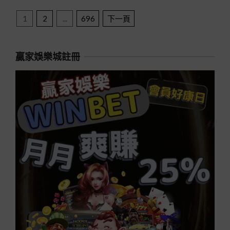
文
1
2
...
696
下一頁
章
分
頁
贏家娛樂城註冊