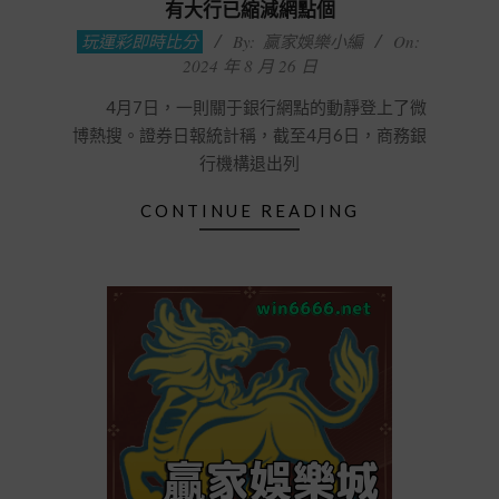
有大行已縮減網點個
2024-
玩運彩即時比分
By:
贏家娛樂小編
On:
08-
2024 年 8 月 26 日
26
4月7日，一則關于銀行網點的動靜登上了微
博熱搜。證券日報統計稱，截至4月6日，商務銀
行機構退出列
CONTINUE READING