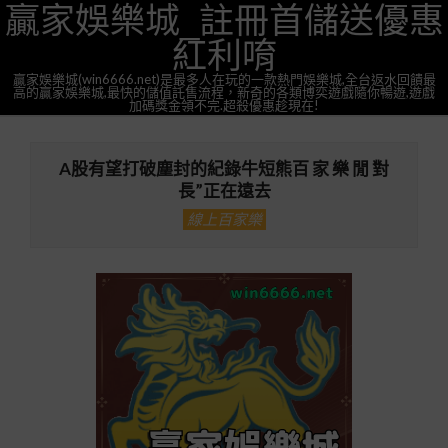
贏家娛樂城_註冊首儲送優惠
Skip
to
紅利唷
content
贏家娛樂城(win6666.net)是最多人在玩的一款熱門娛樂城,全台返水回饋最
高的贏家娛樂城,最快的儲值託售流程，新奇的各類博奕遊戲隨你暢遊,遊戲
加碼獎金領不完.超殺優惠趁現在!
Primary
Navigation
A股有望打破塵封的紀錄牛短熊百 家 樂 閒 對
Menu
長”正在遠去
線上百家樂