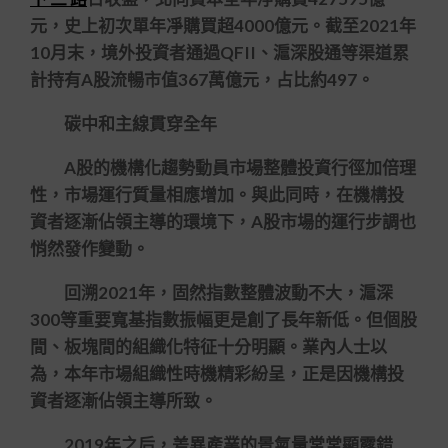
元，史上初次單年凈購買超4000億元。截至2021年
10月末，境外投資者通過QFII、滬深股通等渠道累
計持有A股流暢市值367萬億元，占比約497。
碳中和主線貫穿全年
A股的機構化趨勢動員市場整體投資行徑加倍理
性，市場運行質量相應增加。與此同時，在機構投
資者逐漸佔領主導的環境下，A股市場的運行步調也
悄然發作變動。
回溯2021年，固然指數整體波動不大，滬深
300等重要寬基指數振幅更是創了長年新低。但個股
間、板塊間的組織化特征十分明顯。業內人士以
為，本年市場組織性時機精彩紛呈，正是因機構投
資者逐漸佔領主導所致。
2019年之后，差異產業的景氣量常常顯露錯