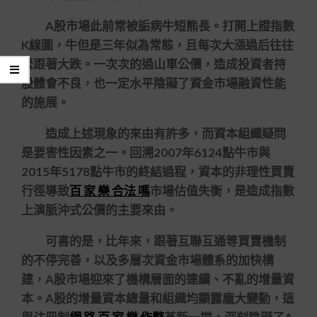
A股市場此前常被詬病牛短熊長。打開上證指數
K線圖，牛但是三年似為常態，且每次大漲過后往往
緊跟著大跌。一次次的過山車公價，造成投資者持
股體會不良，也一定水平陰礙了資金市場融資性能
的施展。
造成上述現象的來由有許多，而資本組織疑問
是要害性因素之一。回溯2007年6124點牛市與
2015年5178點牛市的終結過程，資本的非理性買賣
行徑導致
百 家 樂 合法 嗎
市場估值失衡，是造成指數
上演脈沖式公價的主要來由。
可喜的是，比年來，跟著互聯互通等買賣機制
的不停完善，以及多層次資金市場體系的加快構
建，A股市場迎來了機構層面的連續、不亂的增量資
本。A股的增量資本總量和組織均顯露龐大變動，這