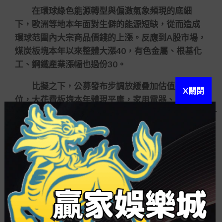
在環球綠色能源轉型與偏激氣象頻現的底細
下，歐洲等地本年面對生僻的能源短缺，從而造成
環球范圍內大宗商品價錢的上漲。反應到A股市場，
煤炭板塊本年以來整體大漲40，有色金屬、根基化
工、鋼鐵產業漲幅也過份30。
比擬之下，公募發布步調放緩疊加估值進入高
X關閉
位，大花費板塊本年體現平庸，家用電器、食物飲
料產業差別下跌1972、532。個體房企債務違約引
發資本避險心情，房地產、非銀金融、銀行板塊本
年均顯露差異幅度調換。
展望2022
更稀缺的高景氣邂逅更充分的流動性
展望來歲的A股市場，機構全面以為，組織性公
價有望延續。此中，在低基數因素消退的底細下，