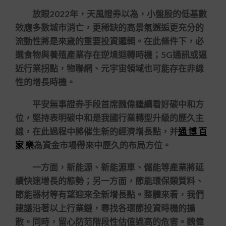
放眼2022年，天風證券以為，小盤股的低基數
效應多數城市消亡，更稀缺的高景氣邂逅更充分的
流動性將是來歲的重要投資邏輯。在此條件下，必
選食物與養殖產業存在逆境迴轉時機；5G通訊或逼
近行業拐點，物聯網、元宇宙領域也可能存在非線
性的增長時機。
平安無事證券手段首席魏偉繼續看好碳中和方
位，堅持表明碳中和是我國行業轉型升級的歷久主
線，在此過程中將催生新的經濟增長點，并
通 博 百
家 樂
為資金市場帶來中歷久的布局方位。
一方面，新能源、新能源車、儲能等產業將延
續快速增長的態勢；另一方面，節能環保類質料、
節能器材等有望迎來全新增長點。整體來看，我們
建議沿著以上行業鏈，尋找各環節投資時機的擴
散。同時，留心防范階段性估值過高的危害。魏偉