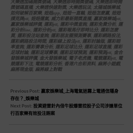
大樂透加碼開獎號碼
,
大樂透即時開獎號碼
,
大樂透即時開
獎號碼直播
,
大樂透快速對獎
,
大樂透玩法
,
太陽城娛樂城
,
如何破解百家樂
,
妞妞app
,
妞妞一直輸
,
妞妞怎麼贏
,
妞妞
撲克牌ptt
,
妞妞運氣
,
威力彩最新開獎直播
,
贏家娛樂城ptt
,
贏家娛樂城評價
,
運彩ptt
,
運彩中獎查詢
,
運彩免費分析
,
運
彩分析line
,
運彩分析ptt
,
運彩報馬仔即時比分
,
運彩怎麼
買
,
運彩投注站查詢
,
運彩朋友圈預測賽事
,
運彩網路投注
,
運彩網路投注時間
,
運彩線上投注ptt
,
運彩討論版
,
運彩賠
率查詢
,
運彩賽事分析
,
運彩足球比分
,
運彩足球直播
,
運彩
足球討論
,
運彩足球賽事
,
運彩足球預測
,
運彩預測ptt
,
金合
發娛樂城評價
,
金大發娛樂城
,
電子老虎機
,
電競運彩ptt
,
電
競運彩下注
,
電競運彩分析
,
香港六合彩资料
,
麻將小遊戲
,
麻將現金版
,
麻將線上對戰
Previous Post:
贏家娛樂城_上海電氣迷霧上電通信隱身
存在？_娛樂城
Next Post:
投資避雷針內倍牛股爆雷控股子公司涉嫌單位
行百家樂有效投注賄案