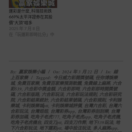
運彩是什麼_科瑞技術跌
669%太平洋證券在其股
價”大頂”唱多
2025 年 7 月 8 日
在「玩運彩即時比分」中
2024-
By:
贏家娛樂小編
On:
2024 年 3 月 22 日
In:
線
03-
上百家樂
Tagged:
今日威力彩開獎號碼
,
任你博娛樂
22
城
,
免費百家樂
,
免費百家樂預測軟體
,
免費線上麻將
,
六合
彩539
,
六合彩中獎金額
,
六合彩即時
,
六合彩即時開獎號
碼
,
六合彩版路
,
六合彩玩法
,
六合彩玩法規則
,
六合彩研究
院
,
六合彩結果統計
,
六合彩結果號碼
,
六合彩規則
,
卡利娛
樂城
,
卡利娛樂城ptt
,
卡利娛樂城評價
,
台灣六合彩
,
台灣六
合彩玩法
,
台灣妞妞
,
台灣彩券app
,
台灣彩券刮刮樂
,
台灣
彩券加碼
,
吃角子老虎777
,
吃角子老虎app
,
吃角子老虎機
,
吃角子老虎機台
,
四支刀ptt
,
四支刀作弊
,
地下539玩法
,
地
下六合彩玩法
,
地下運彩ptt
,
場中投注玩法
,
多人麻將app
,