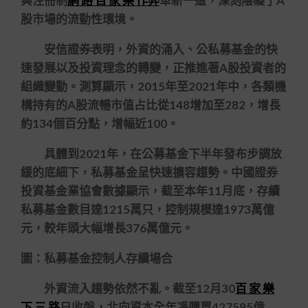
與注冊制
網 路 百 家 樂 作弊
革新一道，深刻陰礙了A
股市場的流動性環境。
安信證券表明，外資的涌入、公私募基金的快
速發展以及投資理念的轉變，正推進著A股投資者的
組織變動。測算顯示，2015年至2021年中，各類機
構持有的A股流暢市值占比從148增加至282，增長
約134個百分點，增幅近100。
具體到2021年，在公募基金下半年發布步調放
緩的底細下，私募基金呈快速擴容趨勢。中國證券
投資基金業協會數據顯示，截至本年11月底，存續
私募基金數目達1215萬只，控制規模達1973萬億
元，較年頭大幅增長376萬億元。
圖：私募基金控制人存續場合
外資流入趨勢依然不亂。截至12月30
百 家 樂
下 三 路
日收盤，北向資本全年凈購買427595億