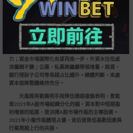
高盈利增速的標的將加倍稀缺。同時，來歲資本面
有望整體維持充分，公募、私募、外資、險資等長
錢有望繼續形成增量。
國盛證券手段首席張峻曉以為，2022年市場機
構化之路將走向縱深。跟著住民財富入市趨勢強
化，具備投研優勢的技術機構是引流住民財富的主
力；資金市場國際化有望再進一步，外資水往低處
流邏輯不變；公募、私募將繼續帶領增量，險資、
銀行理財子公司等長錢占比趨升。總體判斷，來歲
資本面將整體維持充分。
天風證券劉晨明手段隊伍通過復盤表明，景氣
是2021年A股市場組織分化的錨。資本對中短期盈
利增速的追逐，是決擇A股市場作風的主導因素。
2021年小盤作風體現占優，背后便是低基數因素與
行業周期上行的共振。