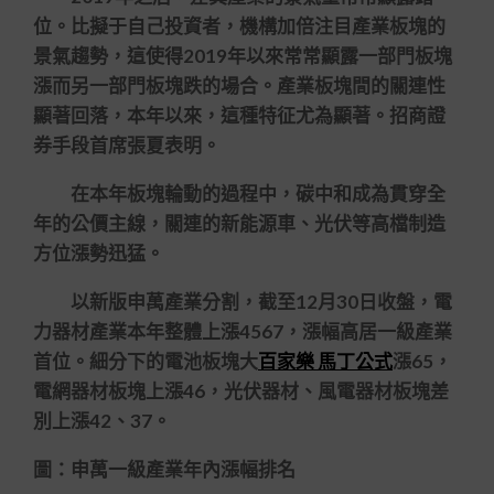
位。比擬于自己投資者，機構加倍注目產業板塊的
景氣趨勢，這使得2019年以來常常顯露一部門板塊
漲而另一部門板塊跌的場合。產業板塊間的關連性
顯著回落，本年以來，這種特征尤為顯著。招商證
券手段首席張夏表明。
在本年板塊輪動的過程中，碳中和成為貫穿全
年的公價主線，關連的新能源車、光伏等高檔制造
方位漲勢迅猛。
以新版申萬產業分割，截至12月30日收盤，電
力器材產業本年整體上漲4567，漲幅高居一級產業
首位。細分下的電池板塊大
百家樂 馬丁公式
漲65，
電網器材板塊上漲46，光伏器材、風電器材板塊差
別上漲42、37。
圖：申萬一級產業年內漲幅排名