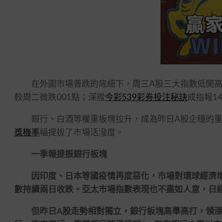
在外圍市場普跌的底細下，周三A股三大指數低開高走，
較周二微跌001點；深證
今彩539彩券投注秘訣
成指報14
銀行、白酒等權重板塊拉升，成為昨日A股企穩的重
獎機率
幅提拔了市場活潑度。
一季報提振銀行板塊
因印度、日本等國疫情再度惡化，市場對環球經濟增
數持續兩日收跌。亞太市場指數表現也不盡如人意，日經
但昨日A股走勢相對獨立，銀行板塊高舉高打，領漲股