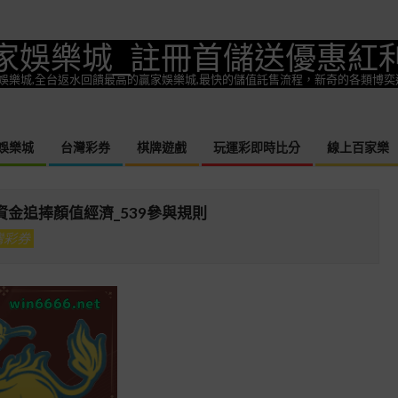
家娛樂城_註冊首儲送優惠紅
一款熱門娛樂城,全台返水回饋最高的贏家娛樂城,最快的儲值託售流程，新奇的各類博
娛樂城
台灣彩券
棋牌遊戲
玩運彩即時比分
線上百家樂
Primary
Navigation
Menu
金追捧顏值經濟_539參與規則
灣彩券