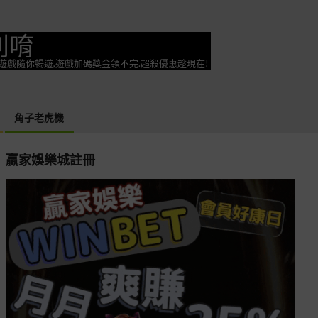
利唷
奕遊戲隨你暢遊,遊戲加碼獎金領不完.超殺優惠趁現在!
角子老虎機
贏家娛樂城註冊