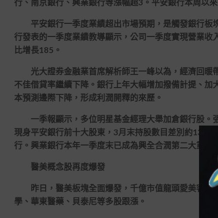
行、南京銀行、興業銀行等漲幅超3。平安銀行本周以來漲
平安銀行一季度業績超出市場預期，是觸發銀行板
行發表的一季度業績教導顯示，公司一季度實現營業收入41
比增長185。
光大證券金融業首席解析師王一峰以為，經濟回暖帶
不佳借貸率繼續下降。銀行上年大幅增加撥備計提、加
本預測邊際下降，形成利潤開釋的來歷。
一季報顯示，多位明星基金經理大舉加倉銀行股。張
現身平安銀行前十大股東，3月末持股數目差別約13億
行。興業銀行本年一季度末已成為興全合潤第二大重倉
醫美概念股再度爆發
昨日，醫美板塊全面爆發，千億市值龍頭愛美客漲超
學、華東醫藥、貝泰尼等多股跟漲。