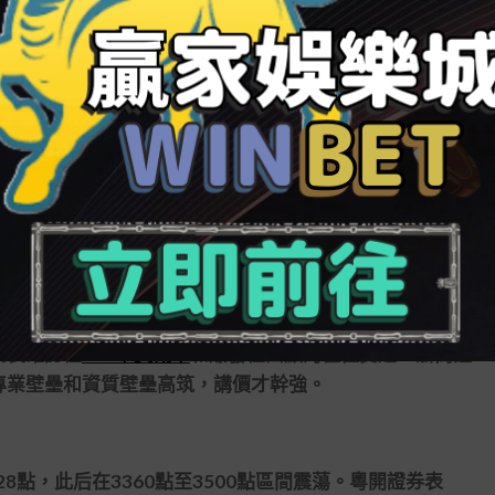
容板塊指數一路反彈，至今漲幅已經過份20。本周以來，醫
股方面，華東醫藥昨日盤中一度觸及漲停，股價創出歷史
年以來，華東醫藥股價累計上漲過份68。
購買163億元，占全天成交額的275。此外，深股通席
4年中國醫美市場規模預測達1975億元，受疫情陰礙固
0后人群消費增長促進滲入率提拔，醫美消費復購習慣
期間。
成長確認性
539中獎概率
和爆發性凸顯的極佳賽道。浙商證
專業壁壘和資質壁壘高筑，講價才幹強。
點，此后在3360點至3500點區間震蕩。粵開證券表