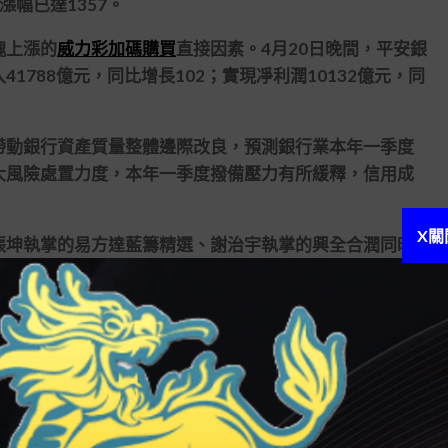
幅已達1357。
塊上漲的
威力彩加碼購買
直接因素。4月20日晚間，平安銀
788億元，同比增長102；實現凈利潤10132億元，同
動銀行資產質量整體邊際改良，預測銀行業本年一季度
大風險處置力度，本年一季度撥備壓力有所緩釋，信用成
X關
坤執掌的易方達藍籌精選、謝治宇執掌的興全合潤同時
股、07億股。謝治宇控制的興全合潤還大幅加倉興業銀
股。
9。金陵藥業、朗姿股份、長江康健等多股漲停，國際醫