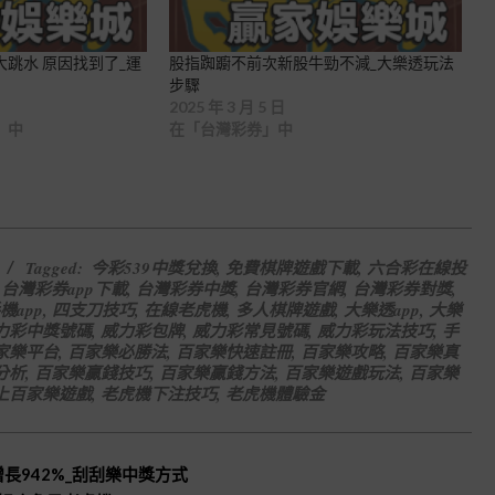
跳水 原因找到了_運
股指踟躕不前次新股牛勁不減_大樂透玩法
步驟
2025 年 3 月 5 日
」中
在「台灣彩券」中
Tagged:
今彩539中獎兌換
,
免費棋牌遊戲下載
,
六合彩在線投
,
台灣彩券app下載
,
台灣彩券中獎
,
台灣彩券官網
,
台灣彩券對獎
,
機app
,
四支刀技巧
,
在線老虎機
,
多人棋牌遊戲
,
大樂透app
,
大樂
力彩中獎號碼
,
威力彩包牌
,
威力彩常見號碼
,
威力彩玩法技巧
,
手
家樂平台
,
百家樂必勝法
,
百家樂快速註冊
,
百家樂攻略
,
百家樂真
分析
,
百家樂贏錢技巧
,
百家樂贏錢方法
,
百家樂遊戲玩法
,
百家樂
上百家樂遊戲
,
老虎機下注技巧
,
老虎機體驗金
長942%_刮刮樂中獎方式