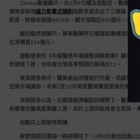
Choice數據顯示，自3月9日觸及低點后，醫療美
療美容板塊
威力彩單式規則
指數更是走出了三連陽。個
新高，終極收盤報4470元，總市值臨近800億元。本
盤后龍虎榜顯示，華東醫藥昨日獲兩家機構席位合計凈
位凈購買116億元。
德勤發表的《中國醫美市場趨勢洞察教導》顯示，202
然增速下挫，但年復合增長率預測仍將過份15。
東吳證券表示，醫美產品供應迭代升級，低線城市與9
促進市場擴容，未來5至10年將是醫美賽道發展的黃金
浙商證券以為，在顏值經濟崛起的趨勢下，醫美是
券最看好醫美產業鏈上游，由於上游供給商會合度高，
指數向上突破待契機
春節假期后滬指一路掉頭往下，3月9日創出低點3328