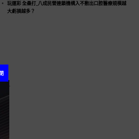
玩運彩 全壘打_八成民營連鎖機構入不敷出口腔醫療規模越
大虧損越多？
閉