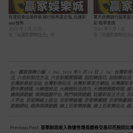
有望迎來估值修復 銀行股再度走強_玩運彩
驚天逆轉銀行股尾盤大
app發佈
彩 賠率查詢
2025 年 2 月 20 日
2025 年 1 月 7 日
在「玩運彩即時比分」中
在「玩運彩即時比分
2024-
By:
贏家娛樂小編
On:
2024 年 9 月 14 日
In:
台灣彩券
09-
注
,
六合彩投注方法
,
六合彩開獎號碼
,
刮刮樂技巧
,
刮刮樂玩法
14
台灣彩券投注站
,
台灣彩券玩法
,
台灣彩票官方網站
,
台灣運彩手
透中獎號碼
,
大樂透投注
,
大樂透玩法技巧
,
大樂透開獎時間
,
威
機棋牌遊戲
,
棋牌遊戲平台
,
熱門棋牌遊戲
,
玩運彩投注方法
,
百
人平台
,
百家樂線上投注
,
百家樂論壇
,
百家樂贏錢
,
百家樂贏錢
遊戲網站
,
經典棋牌遊戲
,
線上百家樂推薦
,
線上百家樂玩法
,
線
Previous Post:
首季財政收入恢復性增長證券交易印花稅同比增