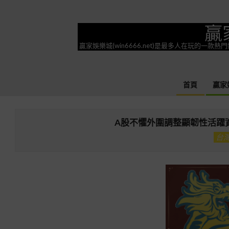
Skip
to
贏
content
贏家娛樂城(win6666.net)是最多人在玩的
首頁
贏家
A股不懼外圍調整顯韌性活躍資
台