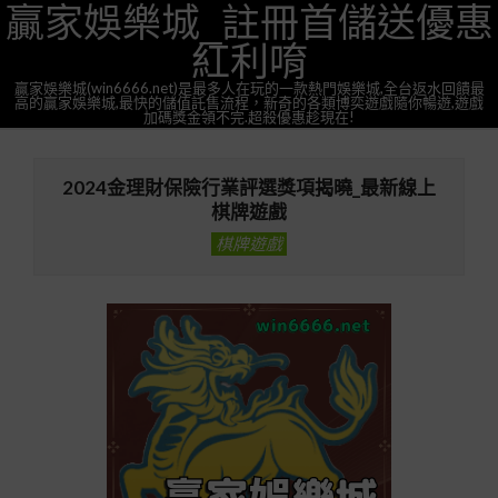
贏家娛樂城_註冊首儲送優惠
Skip
to
紅利唷
content
贏家娛樂城(win6666.net)是最多人在玩的一款熱門娛樂城,全台返水回饋最
高的贏家娛樂城,最快的儲值託售流程，新奇的各類博奕遊戲隨你暢遊,遊戲
加碼獎金領不完.超殺優惠趁現在!
Primary
Navigation
2024金理財保險行業評選獎項揭曉_最新線上
Menu
棋牌遊戲
棋牌遊戲