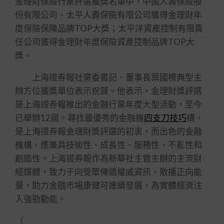
金理財保險行業評選獲獎名單中，中國人壽保險股
份有限公司、太平人壽保險有限公司獲得金理財年
度保險保障品牌TOP大獎；太平洋資產控制有限責
任公司獲得金理財年度保險資產控制品牌TOP大
獎。
上海證券報社黨委書記、董事長葉國標典型主
辦方位獲獎單位表示祝賀。他表示，金理財獎評選
是上海證券報推出的金融行業年度大型活動，至今
已舉辦12屆。尋找最優秀的金融機
四支刀技巧
構，
是上海證券報金理財獎評選的初衷，而出色的金融
機構，應兼具技術性、成長性、服務性、不亂性和
創造性。上海證券報作為新華社主管主辦的主流財
經媒體，致力于向受眾傳遞權威資訊、散播正向能
量，助力金融市場康健可連續發展，為實體經濟注
入強勁動能。
（