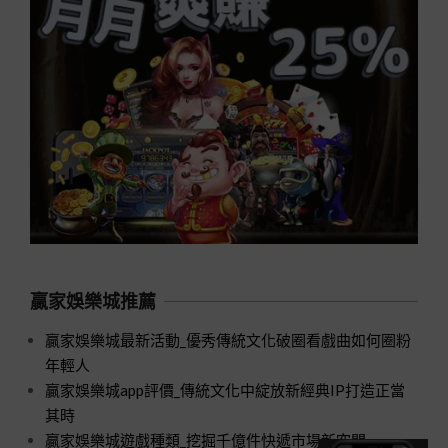
贏家娛樂城推薦
贏家娛樂城最新活動_優秀傳統文化破圈看戲曲如何圈粉
年輕人
贏家娛樂城app評價_傳統文化中綻放新經典IP打造正當
其時
贏家娛樂城遊戲種類_挖掘千億件快遞市場新空間