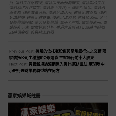
買
,
運彩投注站查詢
,
運彩朋友圈預測賽事
,
運彩網路投注
,
運彩網路投注時間
,
運彩線上投注ptt
,
運彩討論版
,
運彩賠
率查詢
,
運彩賽事分析
,
運彩足球比分
,
運彩足球直播
,
運彩
足球討論
,
運彩足球賽事
,
運彩足球預測
,
運彩預測ptt
,
金合
發娛樂城評價
,
金大發娛樂城
,
電子老虎機
,
電競運彩ptt
,
電
競運彩下注
,
電競運彩分析
,
香港六合彩资料
,
麻將小遊戲
,
麻將現金版
,
麻將線上對戰
Previous Post:
持股的信托老股東與蘭州銀行失之交臂 兩
家信托公司坐穩擬IPO銀運彩 主客場行前十大股東
Next Post:
資管新規過渡期進入倒計運彩 畫法 足球時 中
小銀行理財業務轉型路在何方
贏家娛樂城註冊