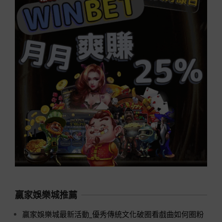
贏家娛樂城推薦
贏家娛樂城最新活動_優秀傳統文化破圈看戲曲如何圈粉