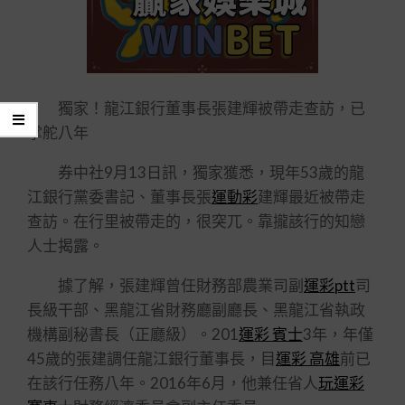
獨家！龍江銀行董事長張建輝被帶走查訪，已
掌舵八年
券中社9月13日訊，獨家獲悉，現年53歲的龍
江銀行黨委書記、董事長張
運動彩
建輝最近被帶走
查訪。在行里被帶走的，很突兀。靠攏該行的知戀
人士揭露。
據了解，張建輝曾任財務部農業司副
運彩ptt
司
長級干部、黑龍江省財務廳副廳長、黑龍江省執政
機構副秘書長（正廳級）。201
運彩 賓士
3年，年僅
45歲的張建調任龍江銀行董事長，目
運彩 高雄
前已
在該行任務八年。2016年6月，他兼任省人
玩運彩