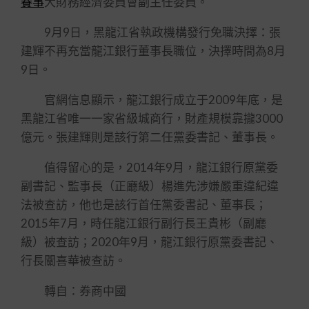
賽事
大財務經濟委員會副主任委員。
9月9日，黑龍江省執政機構發行免職決擇：張
建輝不再充當龍江銀行董事長職位，決擇時間為8月
9日。
官網信息顯示，龍江銀行成立于2009年底，是
黑龍江省唯一一家省級城商行，財產規模靠攏3000
億元。張建輝則是該行第二任黨委書記、董事長。
值得留心的是，2014年9月，龍江銀行原黨委
副書記、監事長（正廳級）楊進先涉嫌嚴重違紀違
法被查訪，他也是該行首任黨委書記、董事長；
2015年7月，時任龍江銀行副行長王貴彬（副廳
級）被查訪；2020年9月，龍江銀行原黨委書記、
行長關喜華被查訪。
轉自：券商中國