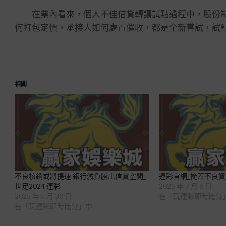
在業內看來，個人不佳借貸轉讓試點過程中，股份制銀
何打包定價，承接人如何處置催收，都是全新嘗試，試
相關
不良核銷或將提速 銀行減負騰出信貸空間_
運彩官網_掩蓋不良
世足2024 運彩
2025 年 7 月 6 日
2025 年 5 月 30 日
在「玩運彩即時比分
在「玩運彩即時比分」中