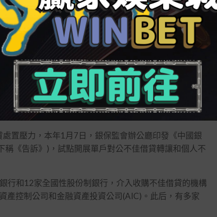
此中，廣西廣投資產以債權本金5折代價受讓工行
玩運彩 噱
上相當于壞賬，信用卡不佳回收一般只有1~3折，這次
效果和資金成本，AMC作為受讓方一般會有資產評估機
工作。所以說，在競標之前
台灣運彩app新聞
，這些介入競
，以及有相應的處置周期預備。
行不佳借貸余額35萬億元，較年頭增加2816億元；不
置壓力，本年1月7日，銀保監會辦公廳印發《中國銀
下稱《告訴》)，試點開展單戶對公不佳借貸轉讓和個人不
行和12家全國性股份制銀行，介入收購不佳借貸的機構
資產控制公司和金融資產投資公司(AIC)。此后，有多家