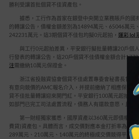
勝利受讓首批個貸不佳資產包。
據悉，工行作為首家在銀登中央開立業務賬戶的國有大
的轉讓公告，債權金額差別為14894萬元、65046萬元、
242231萬元。這3期個貸不佳包均擬0元起拍，
運彩 lol
與工行0元起拍差異，平安銀行擬批量轉讓20戶個人不
行發表的轉讓公告，這20戶個貸不佳債權金額合計1773
注
需繳納10萬元保證金。
浙江省投融資協會個貸不佳處置專委會秘書長甘小虎
有意向競價的AMC報名介入，并提前繳納了相應保證金
貸不佳批量轉讓迎來開門紅。平安銀行100萬元起拍價
如部門已完工司法處置流程，債務人有還款意愿，且部
第一財經獨家獲悉，國厚資產以360萬元即債權本金2
費貸)資產包。具體而言，成交價對應本金打折率為241
289萬元、210萬元、140萬元的終極成交價競得平安