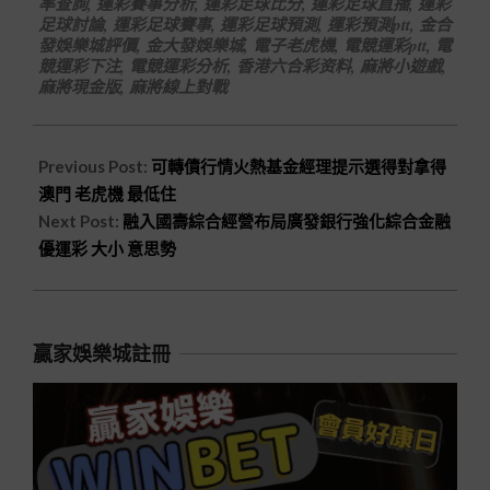
率查詢
,
運彩賽事分析
,
運彩足球比分
,
運彩足球直播
,
運彩
足球討論
,
運彩足球賽事
,
運彩足球預測
,
運彩預測ptt
,
金合
發娛樂城評價
,
金大發娛樂城
,
電子老虎機
,
電競運彩ptt
,
電
競運彩下注
,
電競運彩分析
,
香港六合彩资料
,
麻將小遊戲
,
麻將現金版
,
麻將線上對戰
Previous Post:
可轉債行情火熱基金經理提示選得對拿得
澳門 老虎機 最低住
Next Post:
融入國壽綜合經營布局廣發銀行強化綜合金融
優運彩 大小 意思勢
贏家娛樂城註冊