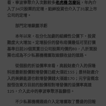
看，寧波寧聚介入次數較多
老虎機 怎麼玩
，年內介
入了34只股票的定增，鉑紳投資也介入了31家上市
公司的定增。
部門定增顯露浮虧
本年以來，在分化加劇的組織性公價下，投資
難度大大增加。定增股份的發布底價最低可至訂價
基準日前20個買賣日公司股票均價的80，八折買股
票也成為不少私募機構獲取逾額收益的道路。
從個股的折溢價率來看，高毅財產介入的保隆
科技最新股價較增發價已經大漲近155；景林財產介
入的美錦能源也較增發價錢大漲逾170；元宇宙概念
股恒信東方目前的股價相對增發價的溢價率高達
125，介入此中的寧波寧聚浮盈翻倍。
不少私募機構通過介入定增獲取了豐盛的回報