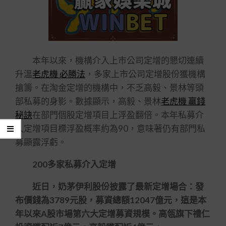
本年以來，機構介入上市公司定增的懇切連續
升溫
老虎機 必勝法
，多家上市公司定增股份獲機構
搶籌。在淘金定增的機構中，不乏高毅、景林等頭
部私募的身影。數據顯示，高毅、景林
老虎機 贏錢
秘訣
在部門個股定增項目上浮盈翻倍。本年私募介
入定增項目標浮盈概率約為90，意味著仍有部門私
募顯露浮虧。
200多家私募介入定增
近日，奶茅伊利股份披露了最新定增場合：發
布價錢為3789元股，募資總額12047億元，這是本
年以來A股市場第六大定增募資規模。高瓴旗下禮仁