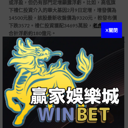
或浮盈，但仍有部門定增顯露浮虧。比如，高瓴旗
下禮仁投資介入的華大基因2月9日定增，增發價為
14500元股，該股最新收盤價為9320元，較發布價
下跌3572。禮仁投資獲配34695萬股，
老虎機線上
X關閉
合計浮虧約180億元。
京東方8月19日發布的定增，增發價為557元
股，最新收盤價為508元，高毅財產在該定增項目中
臨時顯露053億元浮虧。
第三方平臺數據顯示，據不徹底統計，本年私
募介入定增項目對比增發價牟取浮盈的比率約為
90，意味著部門機構即便八折買股，仍顯露浮虧。
相關