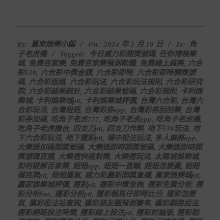
2024-
By:
贏家娛樂小編
On:
2024 年 2 月 10 日
In:
角
02-
子老虎機
Tagged:
今日威力彩開獎號碼
,
任你博娛樂
10
城
,
免費百家樂
,
免費百家樂預測軟體
,
免費線上麻將
,
六合
彩539
,
六合彩中獎金額
,
六合彩即時
,
六合彩即時開獎號
碼
,
六合彩版路
,
六合彩玩法
,
六合彩玩法規則
,
六合彩研究
院
,
六合彩結果統計
,
六合彩結果號碼
,
六合彩規則
,
卡利娛
樂城
,
卡利娛樂城ptt
,
卡利娛樂城評價
,
台灣六合彩
,
台灣六
合彩玩法
,
台灣妞妞
,
台灣彩券app
,
台灣彩券刮刮樂
,
台灣
彩券加碼
,
吃角子老虎777
,
吃角子老虎app
,
吃角子老虎機
,
吃角子老虎機台
,
四支刀ptt
,
四支刀作弊
,
地下539玩法
,
地
下六合彩玩法
,
地下運彩ptt
,
場中投注玩法
,
多人麻將app
,
大樂透加碼開獎號碼
,
大樂透即時開獎號碼
,
大樂透即時開
獎號碼直播
,
大樂透快速對獎
,
大樂透玩法
,
太陽城娛樂城
,
如何破解百家樂
,
妞妞app
,
妞妞一直輸
,
妞妞怎麼贏
,
妞妞
撲克牌ptt
,
妞妞運氣
,
威力彩最新開獎直播
,
贏家娛樂城ptt
,
贏家娛樂城評價
,
運彩ptt
,
運彩中獎查詢
,
運彩免費分析
,
運
彩分析line
,
運彩分析ptt
,
運彩報馬仔即時比分
,
運彩怎麼
買
,
運彩投注站查詢
,
運彩朋友圈預測賽事
,
運彩網路投注
,
運彩網路投注時間
,
運彩線上投注ptt
,
運彩討論版
,
運彩賠