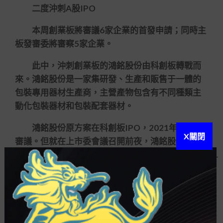
二度沖刺A股IPO
本周創業板將審議6家企業的首發申請；同時主
板發審委將審察5家企業。
此中，沖刺創業板的鴻銘股份由科創板轉戰而
來。鴻銘股份是一家集研發、生產和販售于一體的
包裝專用器材生產商，主營產物包含有不同種類主
動化包裝器材和包裝配套器材。
鴻銘股份原方案在科創板IPO，2021年1月上會
X關閉
審議。但就在上市委會議召開前夜，鴻銘股份撤回
申請。不到半年，鴻銘股份重振旗鼓，同年6月轉戰
創業板IPO本年5月12日上會承受審議。
股權組織上，鴻銘智能實質管理人力金健、蔡
鐵輝佳耦，合計管理公司8950的股權。此外，上市
公司裕同科技持股45。