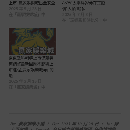
上市_贏家娛樂城出金安全
669%太平洋證券在其股
2025 年 5 月 28 日
價”大頂”唱多
在「贏家娛樂城」中
2025 年 7 月 8 日
在「玩運彩即時比分」中
京東數科輔導上市保薦券
商調整最新回應不影響上
市進程_贏家娛樂城app閃
退
2025 年 3 月 15 日
在「贏家娛樂城」中
2023-
By:
贏家娛樂小編
On:
2023 年 10 月 28 日
In:
線
10-
上百家樂
Tagged:
今日威力彩開獎號碼
,
任你博娛樂