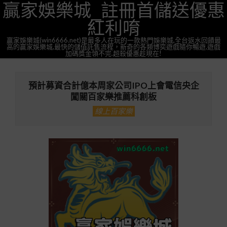
贏家娛樂城_註冊首儲送優惠
Skip
to
紅利唷
content
贏家娛樂城(win6666.net)是最多人在玩的一款熱門娛樂城,全台返水回饋最
高的贏家娛樂城,最快的儲值託售流程，新奇的各類博奕遊戲隨你暢遊,遊戲
加碼獎金領不完.超殺優惠趁現在!
Primary
Navigation
預計募資合計億本周家公司IPO上會電信央企
Menu
闖關百家樂推薦科創板
線上百家樂