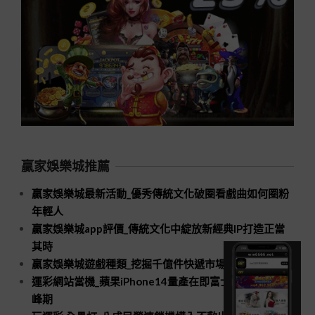
贏家娛樂城推薦
贏家娛樂城最新活動_優秀傳統文化破圈看戲曲如何圈粉
年輕人
贏家娛樂城app評價_傳統文化中綻放新經典IP打造正當
其時
贏家娛樂城遊戲種類_挖掘千億件快遞市場新空間
運彩網站當機_蘋果iPhone14量產在即富士康招工進入高
峰期