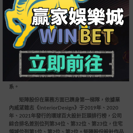
5月13日承受創業板IPO審議的矩陣股份，重要
從事空間設計與軟裝陳列業務，重要辦事的項目種
百 家 娛樂 城
別為住宅地產的售樓處、樣板間等空間
領域。在非住宅領域，公司緊隨國家與產業的政策
導向與成長趨勢，業務包含辦公、旅店、教育、康
養、文化場館等業態領域。
與此同時，矩陣股份與華潤置地、陽光城、旭
輝控股、金地集團、綠城中國、融創中國、萬科等
眾多內地一線房地產企業創設了歷久不亂的配合關
系。
矩陣股份在業務方面已躋身第一梯隊，依據業
內威望雜志《InteriorDesign》于2019年、2020
年、2021年發行的環球百大設計巨頭排行榜，公司
綜合排名差別位列第34位、第32位、第23位，住宅
領域位列第1位、第2位、第2位。矩陣股份設計作品