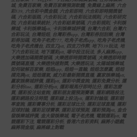
28
城
,
免費百家樂
,
免費百家樂預測軟體
,
免費線上麻將
,
六合
彩539
,
六合彩中獎金額
,
六合彩即時
,
六合彩即時開獎號
碼
,
六合彩版路
,
六合彩玩法
,
六合彩玩法規則
,
六合彩研究
院
,
六合彩結果統計
,
六合彩結果號碼
,
六合彩規則
,
卡利娛
樂城
,
卡利娛樂城ptt
,
卡利娛樂城評價
,
台灣六合彩
,
台灣六
合彩玩法
,
台灣妞妞
,
台灣彩券app
,
台灣彩券刮刮樂
,
台灣
彩券加碼
,
吃角子老虎777
,
吃角子老虎app
,
吃角子老虎機
,
吃角子老虎機台
,
四支刀ptt
,
四支刀作弊
,
地下539玩法
,
地
下六合彩玩法
,
地下運彩ptt
,
場中投注玩法
,
多人麻將app
,
大樂透加碼開獎號碼
,
大樂透即時開獎號碼
,
大樂透即時開
獎號碼直播
,
大樂透快速對獎
,
大樂透玩法
,
太陽城娛樂城
,
如何破解百家樂
,
妞妞app
,
妞妞一直輸
,
妞妞怎麼贏
,
妞妞
撲克牌ptt
,
妞妞運氣
,
威力彩最新開獎直播
,
贏家娛樂城ptt
,
贏家娛樂城評價
,
運彩ptt
,
運彩中獎查詢
,
運彩免費分析
,
運
彩分析line
,
運彩分析ptt
,
運彩報馬仔即時比分
,
運彩怎麼
買
,
運彩投注站查詢
,
運彩朋友圈預測賽事
,
運彩網路投注
,
運彩網路投注時間
,
運彩線上投注ptt
,
運彩討論版
,
運彩賠
率查詢
,
運彩賽事分析
,
運彩足球比分
,
運彩足球直播
,
運彩
足球討論
,
運彩足球賽事
,
運彩足球預測
,
運彩預測ptt
,
金合
發娛樂城評價
,
金大發娛樂城
,
電子老虎機
,
電競運彩ptt
,
電
競運彩下注
,
電競運彩分析
,
香港六合彩资料
,
麻將小遊戲
,
麻將現金版
,
麻將線上對戰