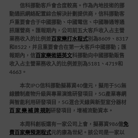
信科挪動客戶會合度較高。作為內地技術的挪
動通訊網絡配置綜合解決計劃提供商，信科挪動客
戶重要會合于中國挪動、中國電信、中國聯通等通
訊運營商。匯報期內，公司前五大客戶收入占主營
業務收入的比例差
百家樂打水程式
別為8609、8317
和8522，并且重要會合在第一大客戶中國挪動；匯
報期內，信
百家樂術語英文
科挪動向中國挪動販售
收入占主營業務收入的比例差別為5181、4719和
4663。
本次IPO信科挪動擬募資40億元，擬用于5G無
線體制產物升級與專業演進研發項目，5G產業專網
與智能利用研發項目，5G混合天線與新型室分器材
百 家 樂 補 牌 規則
研發項目，增補流動資本。
本周科創板還有一家公司上會，擬募資986億
免
費百家樂預測程式
元的康為世紀。該公司是一家以