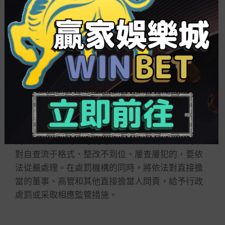
據
中國棋牌遊戲
保險公司人士透露，依據監管
要求，保險公司將切實蒙受亂象整治主體責任，重
點關注屢查屢犯、此查彼犯和整改進度遲鈍等現
象，深入開展自查整改和內部問責。同時，將亂象
整治與日常經營相結合，把對重點業務領域、環節
和部位的排查作為一項常態化工作，構建長效機
制。
監管部分的高壓態勢還體目前嚴厲整改問責
上。保險公司在自查和監管查抄過程中主動曝光疑
問并整改處理的，可視場合依法從輕或減輕處罰；
對自查流于格式、整改不到位、屢查屢犯的，要依
法從嚴處理。在處罰機構的同時，將依法對直接擔
當的董事、高管和其他直接擔當人問責，給予行政
處罰或采取相應監管措施。