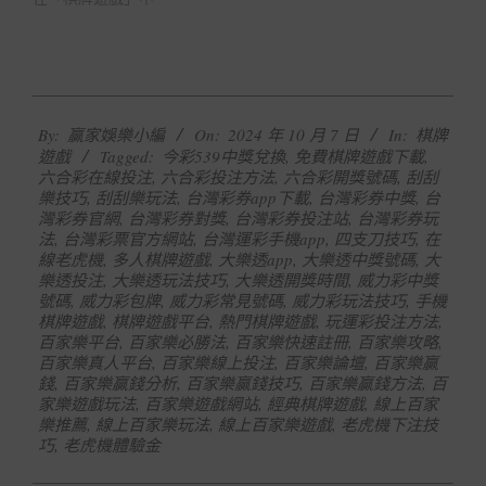
2024-
By:
贏家娛樂小編
On:
2024 年 10 月 7 日
In:
棋牌
10-
遊戲
Tagged:
今彩539中獎兌換
,
免費棋牌遊戲下載
,
07
六合彩在線投注
,
六合彩投注方法
,
六合彩開獎號碼
,
刮刮
樂技巧
,
刮刮樂玩法
,
台灣彩券app下載
,
台灣彩券中獎
,
台
灣彩券官網
,
台灣彩券對獎
,
台灣彩券投注站
,
台灣彩券玩
法
,
台灣彩票官方網站
,
台灣運彩手機app
,
四支刀技巧
,
在
線老虎機
,
多人棋牌遊戲
,
大樂透app
,
大樂透中獎號碼
,
大
樂透投注
,
大樂透玩法技巧
,
大樂透開獎時間
,
威力彩中獎
號碼
,
威力彩包牌
,
威力彩常見號碼
,
威力彩玩法技巧
,
手機
棋牌遊戲
,
棋牌遊戲平台
,
熱門棋牌遊戲
,
玩運彩投注方法
,
百家樂平台
,
百家樂必勝法
,
百家樂快速註冊
,
百家樂攻略
,
百家樂真人平台
,
百家樂線上投注
,
百家樂論壇
,
百家樂贏
錢
,
百家樂贏錢分析
,
百家樂贏錢技巧
,
百家樂贏錢方法
,
百
家樂遊戲玩法
,
百家樂遊戲網站
,
經典棋牌遊戲
,
線上百家
樂推薦
,
線上百家樂玩法
,
線上百家樂遊戲
,
老虎機下注技
巧
,
老虎機體驗金