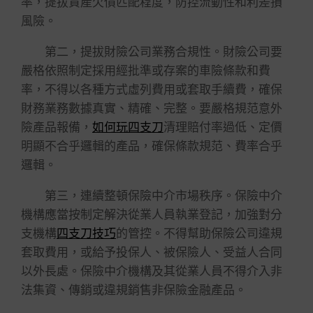
率，提拔資產欠債匹配程度，防控流動性和利差損
風險。
第二，提拔財險公司業務合規性。財險公司要
嚴格依照制定採用經批準或存案的車險條款和費
率，不得以各種方式虛列費用或套取手續費，確保
財務業務數據真實、精確、完整。要嚴格規范意外
險產品報備，
如何玩四支刀
清理賠付率過低、定價
明顯不合乎邏輯的產品，確保條款規范、費率合乎
邏輯。
第三，連續整頓保險中介市場秩序。保險中介
機構應當按制定解決從業人員執業登記，加強對分
支機構
四支刀技巧
的管控。不得幫助保險公司違規
套取費用，或給予投保人、被保險人、受益人合同
以外長處。保險中介機構及其從業人員不得介入非
法集資、傳銷或違規銷售非保險金融產品。