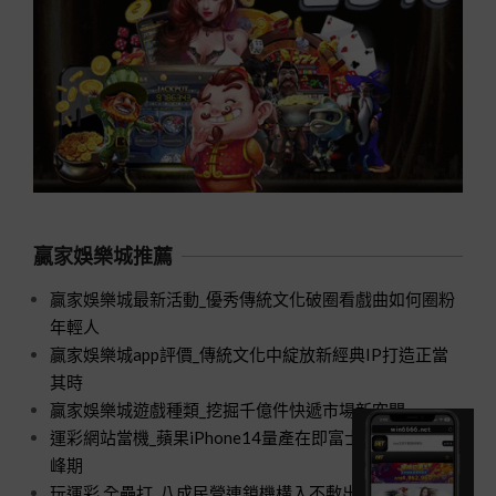
贏家娛樂城推薦
贏家娛樂城最新活動_優秀傳統文化破圈看戲曲如何圈粉
年輕人
贏家娛樂城app評價_傳統文化中綻放新經典IP打造正當
其時
贏家娛樂城遊戲種類_挖掘千億件快遞市場新空間
運彩網站當機_蘋果iPhone14量產在即富士康招工進入高
峰期
玩運彩 全壘打_八成民營連鎖機構入不敷出口腔醫療規模