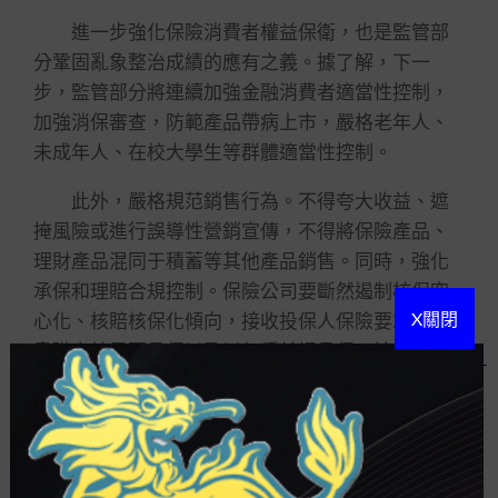
進一步強化保險消費者權益保衛，也是監管部
分鞏固亂象整治成績的應有之義。據了解，下一
步，監管部分將連續加強金融消費者適當性控制，
加強消保審查，防範產品帶病上市，嚴格老年人、
未成年人、在校大學生等群體適當性控制。
此外，嚴格規范銷售行為。不得夸大收益、遮
掩風險或進行誤導性營銷宣傳，不得將保險產品、
理財產品混同于積蓄等其他產品銷售。同時，強化
承保和理賠合規控制。保險公司要斷然遏制核保空
X關閉
心化、核賠核保化傾向，接收投保人保險要求后要
盡職審核是否承保以及以何種前提承保，接收被保
險人或受益人的補償或給付保險金請求后，要及時
作出處理，推行保險合同約定的義務，提拔理
老少
皆宜的棋牌遊戲推薦
賠便捷性、時效性，杜絕惡意
拖賠惜賠、無理拒賠。