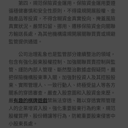
第四，規范保險資金運用。保險資金運用要遵
循穩健審慎和安全性原則，不得違規開展股權、金
融產品等投資，不得含糊資金真實投向、掩蓋風險
真實狀況。嚴禁扣留、挪用、遷移保險資金向關聯
方輸送長處，為其他機構違規開展關聯買賣或規避
監管提供通道。
公司治理亂象也是監管部分連續整治的領域，
包含有強化股東股權控制、加強關聯買賣控制與監
管、謹防內部人管理、斷然整治數據虛假疑問。嚴
把保險機構股東準入關，加強對投資人及其控股股
東、實際管理人、一致行動人、終極受益人等各方
關系的穿透審查，嚴查入股意圖和入股資金來歷。
嚴
有趣的棋牌遊戲
禁無法穿透、難以穿透實際管理
人的企業增資入股。強化重要股東行為約束，規范
股權質押、股份轉讓等行為，防範重要股東侵害中
小股東長處。