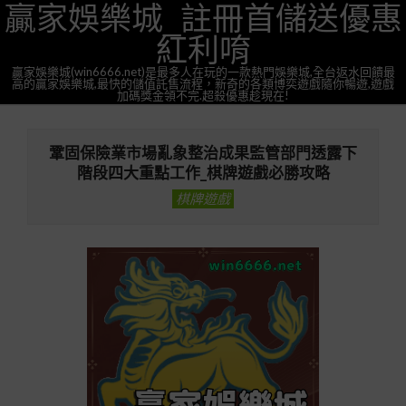
贏家娛樂城_註冊首儲送優惠
Skip
to
紅利唷
content
贏家娛樂城(win6666.net)是最多人在玩的一款熱門娛樂城,全台返水回饋最
高的贏家娛樂城,最快的儲值託售流程，新奇的各類博奕遊戲隨你暢遊,遊戲
加碼獎金領不完.超殺優惠趁現在!
Primary
Navigation
鞏固保險業市場亂象整治成果監管部門透露下
Menu
階段四大重點工作_棋牌遊戲必勝攻略
棋牌遊戲