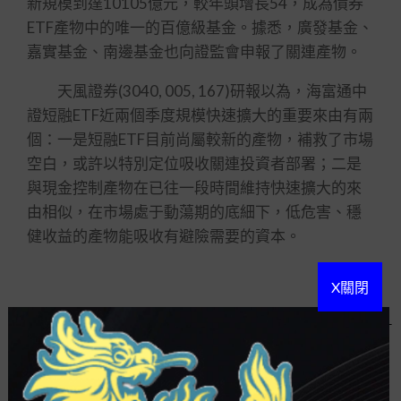
新規模到達10105億元，較年頭增長54，成為債券
ETF產物中的唯一的百億級基金。據悉，廣發基金、
嘉實基金、南邊基金也向證監會申報了關連產物。
天風證券(3040, 005, 167)研報以為，海富通中
證短融ETF近兩個季度規模快速擴大的重要來由有兩
個：一是短融ETF目前尚屬較新的產物，補救了市場
空白，或許以特別定位吸收關連投資者部署；二是
與現金控制產物在已往一段時間維持快速擴大的來
由相似，在市場處于動蕩期的底細下，低危害、穩
健收益的產物能吸收有避險需要的資本。
X關閉
相關