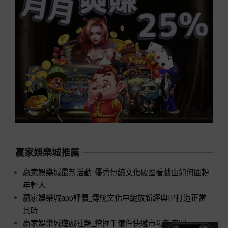
贏家娛樂城推薦
贏家娛樂城最新活動_優秀傳統文化破圈看戲曲如何圈粉
年輕人
贏家娛樂城app評價_傳統文化中綻放新經典IP打造正當
其時
贏家娛樂城遊戲種類_挖掘千億件快遞市場新空間