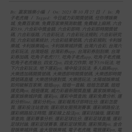
2023-
By:
贏家娛樂小編
On:
2023 年 10 月 27 日
In:
角
10-
子老虎機
Tagged:
今日威力彩開獎號碼
,
任你博娛樂
27
城
,
免費百家樂
,
免費百家樂預測軟體
,
免費線上麻將
,
六合
彩539
,
六合彩中獎金額
,
六合彩即時
,
六合彩即時開獎號
碼
,
六合彩版路
,
六合彩玩法
,
六合彩玩法規則
,
六合彩研究
院
,
六合彩結果統計
,
六合彩結果號碼
,
六合彩規則
,
卡利娛
樂城
,
卡利娛樂城ptt
,
卡利娛樂城評價
,
台灣六合彩
,
台灣六
合彩玩法
,
台灣妞妞
,
台灣彩券app
,
台灣彩券刮刮樂
,
台灣
彩券加碼
,
吃角子老虎777
,
吃角子老虎app
,
吃角子老虎機
,
吃角子老虎機台
,
四支刀ptt
,
四支刀作弊
,
地下539玩法
,
地
下六合彩玩法
,
地下運彩ptt
,
場中投注玩法
,
多人麻將app
,
大樂透加碼開獎號碼
,
大樂透即時開獎號碼
,
大樂透即時開
獎號碼直播
,
大樂透快速對獎
,
大樂透玩法
,
太陽城娛樂城
,
如何破解百家樂
,
妞妞app
,
妞妞一直輸
,
妞妞怎麼贏
,
妞妞
撲克牌ptt
,
妞妞運氣
,
威力彩最新開獎直播
,
贏家娛樂城ptt
,
贏家娛樂城評價
,
運彩ptt
,
運彩中獎查詢
,
運彩免費分析
,
運
彩分析line
,
運彩分析ptt
,
運彩報馬仔即時比分
,
運彩怎麼
買
,
運彩投注站查詢
,
運彩朋友圈預測賽事
,
運彩網路投注
,
運彩網路投注時間
,
運彩線上投注ptt
,
運彩討論版
,
運彩賠
率查詢
,
運彩賽事分析
,
運彩足球比分
,
運彩足球直播
,
運彩
足球討論
,
運彩足球賽事
,
運彩足球預測
,
運彩預測ptt
,
金合
發娛樂城評價
,
金大發娛樂城
,
電子老虎機
,
電競運彩ptt
,
電