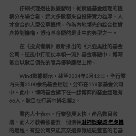
仔細梳理過往數據發明，從績優基金經理的機
構分布場合看，絕大多數都來自投研實力雄厚、人
才會合的大型公募機構。作為內地領先的綜合性資
產控制機構，博時基金顯然是此中的典型之一。
在《投資者網》最新推出的《兵強馬壯的基金
公司，逆風中打硬仗本領一流》基金專題中，博時
基金以數目領先的強兵優勢躍然上榜。
Wind數據顯示，截至2024年3月12日，全行業
內共有2500余名基金經理，分布在158家基金公司
中。此中，博時基金旗下在一線博弈的基金經理有
66人，數目在行業中排名第2。
業內人士表示，行業發展太快，產品數目激
增，而人才教養卻需要一個漫長
財神娛樂城 老虎機
的過程。有些公司只能無奈選擇讓經驗豐富的老基