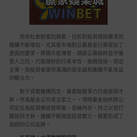
陪伴社會財富的積累，住民對投資理財需求的
連續不斷增加，尤其是市場對公募基金行業提出了
更高的要求。厚積方能薄發，頭部公募始終苦守著
受人之托、代客理財的行業本性，做精技術、突出
主業，為投資者提供滿滿的安全感和連續不亂收益
的戰斗力。
對于資管機構而言，最要點競爭力仍是投研才
幹。作為基金公司老五家之一，博時基金始終將公
司定位為投資價值發明者，苦練內功，持之以恒打
磨投研才幹，連續不斷提拔投資實力，積累形成了
高超的公司品牌。