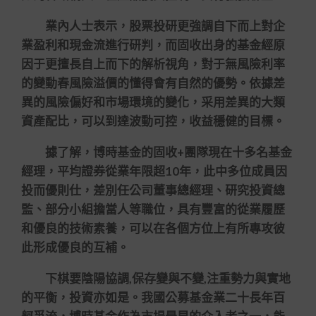
業內人士表示，股票投研更強調自下而上對企
業盈利和現金流進行研判，而固收出身的基金經原
因于更擅長自上而下的解析視角，對于無風險利率
的變動春風險溢價的懂得會有自然的優勢。依據差
異的風險偏好和市場環境的變化，采用差異的大類
資產配比，可以到達波動可控，收益穩健的目標。
據了解，博時基金的固收+團隊現在十多名基金
經理，平均證券從業年限超10年，此中多位成員因
投而優則仕，差別任公司董事總經理、研究投資總
監、部分小組擔當人等職位，具有豐富的從業履歷
和優良的技術素養，可以在各個方位上有所專攻彼
此形成優良的互補。
下棋要陰陽協調,保存變與不變,注重勢力與實地
的平衡，投資亦如是。我國公募基金業二十長年百