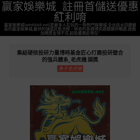
贏家娛樂城_註冊首儲送優惠
Skip
to
紅利唷
content
贏家娛樂城(win6666.net)是最多人在玩的一款熱門娛樂城,全台返水回饋最
高的贏家娛樂城,最快的儲值託售流程，新奇的各類博奕遊戲隨你暢遊,遊戲
加碼獎金領不完.超殺優惠趁現在!
Primary
Navigation
集結硬核投研力量博時基金匠心打磨投研璧合
Menu
的強兵體系_老虎機 頭獎
角子老虎機