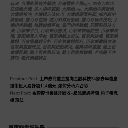
玩法
,
台灣彩票官方網站
,
台灣運彩手機app
,
四支刀技巧
,
在線老虎機
,
多人棋牌遊戲
,
大樂透app
,
大樂透中獎號碼
,
大樂透投注
,
大樂透玩法技巧
,
大樂透開獎時間
,
威力彩中
獎號碼
,
威力彩包牌
,
威力彩常見號碼
,
威力彩玩法技巧
,
手
機棋牌遊戲
,
棋牌遊戲平台
,
熱門棋牌遊戲
,
玩運彩投注方
法
,
百家樂平台
,
百家樂必勝法
,
百家樂快速註冊
,
百家樂攻
略
,
百家樂真人平台
,
百家樂線上投注
,
百家樂論壇
,
百家樂
贏錢
,
百家樂贏錢分析
,
百家樂贏錢技巧
,
百家樂贏錢方法
,
百家樂遊戲玩法
,
百家樂遊戲網站
,
經典棋牌遊戲
,
線上百
家樂推薦
,
線上百家樂玩法
,
線上百家樂遊戲
,
老虎機下注
技巧
,
老虎機體驗金
Previous Post:
上市券商重金投向金融科技24家去年信息
技術投入累計超114億元_如何分析六合彩
Next Post:
香餑餑也會硌牙固收+產品遭遇拷問_角子老虎
機 玩法
贏家娛樂城註冊