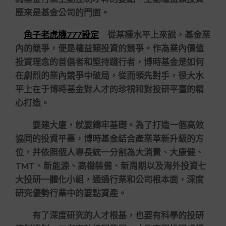
歷來是基金公司的門面。
角子老虎機777設定
從某種水平上來說，基金業
內的競爭，便是權益類投資的競爭。作為業內價值
投資理念的首倡者和堅持踐行者，博時基金是如何
在劇烈的業內競爭中破局，從而領先對手，很大水
平上在于博時基金對人才的珍視和對投研平臺的精
心打造。
要建大廈，就要鑄牢基礎。為了打造一個高效
協同的投資平臺，博時基金結合產業革新升級的方
位，并依照個人專長統一分割為大消費、大康健、
TMT、新能源、高檔裝備、新周期以及海外投資七
大投研一體化小組，通過行業和公司根本面，深度
研究優勢行業中的要點資產。
有了深度研究的人才根基，也要有科學的投研