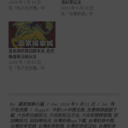
2025 年 7 月 24 日
灣彩票玩法
在「角子老虎機」中
2025 年 8 月 18 日
在「台灣彩券」中
基金調研應回歸本源_老虎
機優惠活動玩法
2025 年 7 月 31 日
在「角子老虎機」中
2024-
By:
贏家娛樂小編
On:
2024 年 9 月 22 日
In:
角
09-
子老虎機
Tagged:
今彩539中獎兌換
,
免費棋牌遊戲下
22
載
,
六合彩在線投注
,
六合彩投注方法
,
六合彩開獎號碼
,
刮
刮樂技巧
,
刮刮樂玩法
,
台灣彩券app下載
,
台灣彩券中獎
,
台灣彩券官網
,
台灣彩券對獎
,
台灣彩券投注站
,
台灣彩券