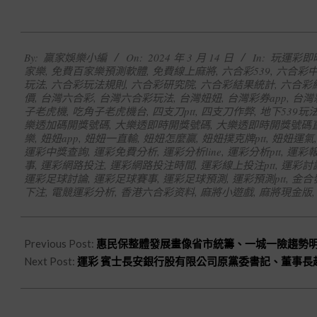
2024-
By:
贏家娛樂小編
On:
2024 年 3 月 14 日
In:
玩運彩即
03-
家樂
,
免費百家樂預測軟體
,
免費線上麻將
,
六合彩539
,
六合彩
14
玩法
,
六合彩玩法規則
,
六合彩研究院
,
六合彩結果統計
,
六合彩
價
,
台灣六合彩
,
台灣六合彩玩法
,
台灣妞妞
,
台灣彩券app
,
台灣
子老虎機
,
吃角子老虎機台
,
四支刀ptt
,
四支刀作弊
,
地下539玩
樂透加碼開獎號碼
,
大樂透即時開獎號碼
,
大樂透即時開獎號碼
樂
,
妞妞app
,
妞妞一直輸
,
妞妞怎麼贏
,
妞妞撲克牌ptt
,
妞妞運氣
運彩中獎查詢
,
運彩免費分析
,
運彩分析line
,
運彩分析ptt
,
運彩
事
,
運彩網路投注
,
運彩網路投注時間
,
運彩線上投注ptt
,
運彩討
運彩足球討論
,
運彩足球賽事
,
運彩足球預測
,
運彩預測ptt
,
金合
下注
,
電競運彩分析
,
香港六合彩资料
,
麻將小遊戲
,
麻將現金版
Previous Post:
惠民保整體發展畫像省市統籌、一城一險趨勢
Next Post:
運彩 賓士長安銀行股有限公司原黨委書記、董事長