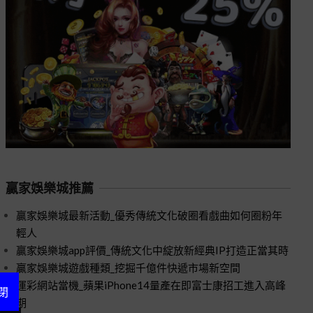
贏家娛樂城推薦
贏家娛樂城最新活動_優秀傳統文化破圈看戲曲如何圈粉年
輕人
贏家娛樂城app評價_傳統文化中綻放新經典IP打造正當其時
贏家娛樂城遊戲種類_挖掘千億件快遞市場新空間
運彩網站當機_蘋果iPhone14量產在即富士康招工進入高峰
閉
期