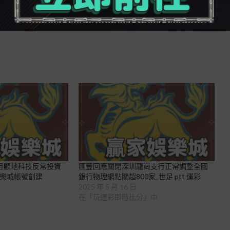
虛偽
運彩 棒球 教學
轉讓不佳信貸財產等違法違規事實差
人民幣5萬元。
目顧地科技反常投資
匯豐回應關閉深圳龍崗支行正常調整全國
娛樂城帳號創建
銀行物理網點關超800家_世足 ptt 運彩
2025 年 5 月 16 日
在「玩運彩即時比分」中