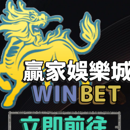
阿拉善農商行差別持股51、51、51、20。此外，阿拉
28。
限公司4
運彩 幾點關
9股份，為該公司第二大股東。該公
元依法提供門衛、巡邏、武裝守護、押運辦事、安全查驗
質信息。此中，該行董事潘發云于2015年2月出質該行股
元，欠債總額為121億元，實現各項收入581億元。各項
業1萬戶，小微企業抵押68億元，涉農抵押22億元，全年
計共為農牧民頒發各類生產性抵押9億元，農牧民抵押余額
監管處分。2018年12月，該行因違規核辦單據業務被