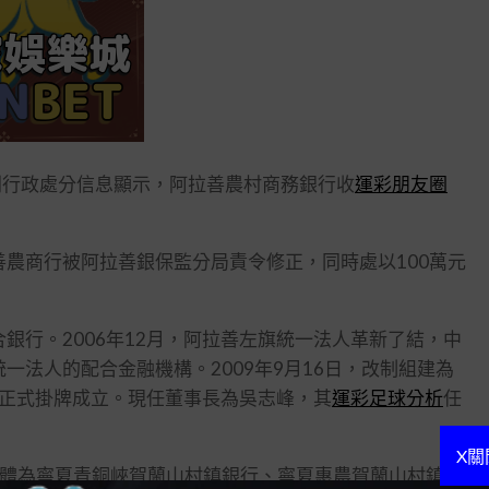
則行政處分信息顯示，阿拉善農村商務銀行收
運彩朋友圈
商行被阿拉善銀保監分局責令修正，同時處以100萬元
行。2006年12月，阿拉善左旗統一法人革新了結，中
法人的配合金融機構。2009年9月16日，改制組建為
行正式掛牌成立。現任董事長為吳志峰，其
運彩足球分析
任
X關
體為寧夏青銅峽賀蘭山村鎮銀行、寧夏惠農賀蘭山村鎮銀