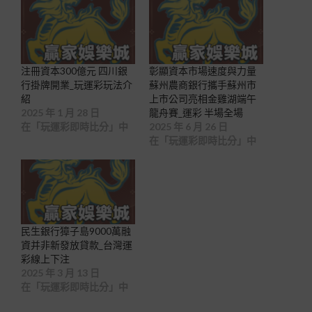
注冊資本300億元 四川銀
彰顯資本市場速度與力量
行掛牌開業_玩運彩玩法介
蘇州農商銀行攜手蘇州市
紹
上市公司亮相金雞湖端午
2025 年 1 月 28 日
龍舟賽_運彩 半場全場
在「玩運彩即時比分」中
2025 年 6 月 26 日
在「玩運彩即時比分」中
民生銀行獐子島9000萬融
資并非新發放貸款_台灣運
彩線上下注
2025 年 3 月 13 日
在「玩運彩即時比分」中