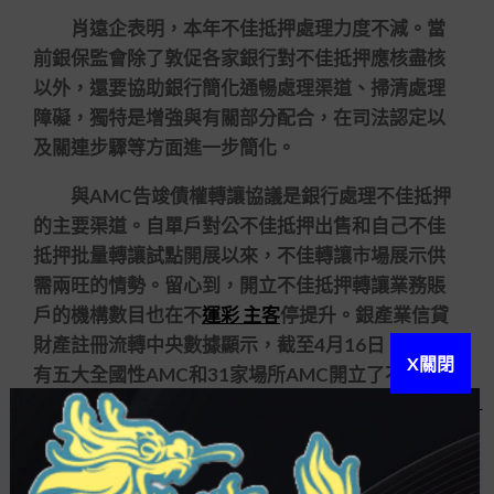
肖遠企表明，本年不佳抵押處理力度不減。當
前銀保監會除了敦促各家銀行對不佳抵押應核盡核
以外，還要協助銀行簡化通暢處理渠道、掃清處理
障礙，獨特是增強與有關部分配合，在司法認定以
及關連步驟等方面進一步簡化。
與AMC告竣債權轉讓協議是銀行處理不佳抵押
的主要渠道。自單戶對公不佳抵押出售和自己不佳
抵押批量轉讓試點開展以來，不佳轉讓市場展示供
需兩旺的情勢。留心到，開立不佳抵押轉讓業務賬
戶的機構數目也在不
運彩 主客
停提升。銀產業信貸
財產註冊流轉中央數據顯示，截至4月16日，目前已
X關閉
有五大全國性AMC和31家場所AMC開立了不佳抵押
轉讓業務賬戶。
中國東方財產控制股份有限公司日前發行的
《中國金融不佳財產市場查訪匯報(2021)》稱，財