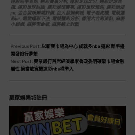
運彩賠率查詢
,
運彩賽事分析
,
運彩足球比分
,
運彩足球直
播
,
運彩足球討論
,
運彩足球賽事
,
運彩足球預測
,
運彩預測
ptt
,
金合發娛樂城評價
,
金大發娛樂城
,
電子老虎機
,
電競運
彩ptt
,
電競運彩下注
,
電競運彩分析
,
香港六合彩资料
,
麻將
小遊戲
,
麻將現金版
,
麻將線上對戰
Previous Post:
以新興市場為中心 成就多nba 運彩 賠率邊
開發銀行夢想
Next Post:
興業銀行首席經濟學家魯政委明確碳市場金融
屬性 適當放寬機運彩nba構準入
贏家娛樂城註冊