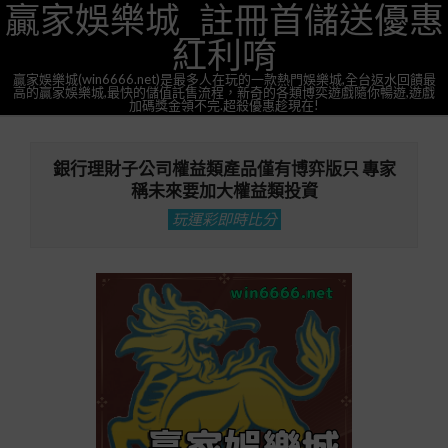
贏家娛樂城_註冊首儲送優惠
Skip
to
紅利唷
content
贏家娛樂城(win6666.net)是最多人在玩的一款熱門娛樂城,全台返水回饋最
高的贏家娛樂城,最快的儲值託售流程，新奇的各類博奕遊戲隨你暢遊,遊戲
加碼獎金領不完.超殺優惠趁現在!
Primary
Navigation
銀行理財子公司權益類產品僅有博弈版只 專家
Menu
稱未來要加大權益類投資
玩運彩即時比分