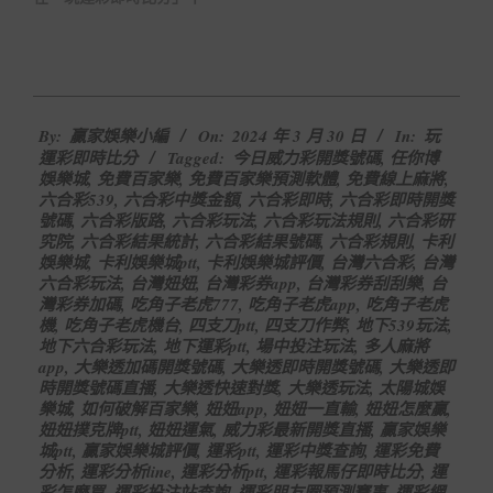
2024-
By:
贏家娛樂小編
On:
2024 年 3 月 30 日
In:
玩
03-
運彩即時比分
Tagged:
今日威力彩開獎號碼
,
任你博
30
娛樂城
,
免費百家樂
,
免費百家樂預測軟體
,
免費線上麻將
,
六合彩539
,
六合彩中獎金額
,
六合彩即時
,
六合彩即時開獎
號碼
,
六合彩版路
,
六合彩玩法
,
六合彩玩法規則
,
六合彩研
究院
,
六合彩結果統計
,
六合彩結果號碼
,
六合彩規則
,
卡利
娛樂城
,
卡利娛樂城ptt
,
卡利娛樂城評價
,
台灣六合彩
,
台灣
六合彩玩法
,
台灣妞妞
,
台灣彩券app
,
台灣彩券刮刮樂
,
台
灣彩券加碼
,
吃角子老虎777
,
吃角子老虎app
,
吃角子老虎
機
,
吃角子老虎機台
,
四支刀ptt
,
四支刀作弊
,
地下539玩法
,
地下六合彩玩法
,
地下運彩ptt
,
場中投注玩法
,
多人麻將
app
,
大樂透加碼開獎號碼
,
大樂透即時開獎號碼
,
大樂透即
時開獎號碼直播
,
大樂透快速對獎
,
大樂透玩法
,
太陽城娛
樂城
,
如何破解百家樂
,
妞妞app
,
妞妞一直輸
,
妞妞怎麼贏
,
妞妞撲克牌ptt
,
妞妞運氣
,
威力彩最新開獎直播
,
贏家娛樂
城ptt
,
贏家娛樂城評價
,
運彩ptt
,
運彩中獎查詢
,
運彩免費
分析
,
運彩分析line
,
運彩分析ptt
,
運彩報馬仔即時比分
,
運
彩怎麼買
,
運彩投注站查詢
,
運彩朋友圈預測賽事
,
運彩網