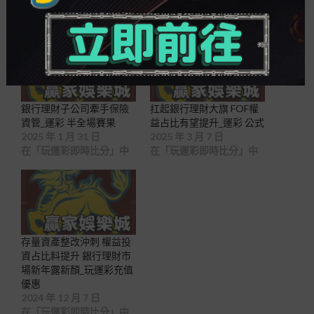
相關
銀行理財子公司牽手保險
扛起銀行理財大旗 FOF權
資管_運彩 半全場賽果
益占比有望提升_運彩 公式
2025 年 1 月 31 日
2025 年 3 月 7 日
在「玩運彩即時比分」中
在「玩運彩即時比分」中
存量資產整改沖刺 權益投
資占比料提升 銀行理財市
場新年露新顏_玩運彩充值
優惠
2024 年 12 月 7 日
在「玩運彩即時比分」中