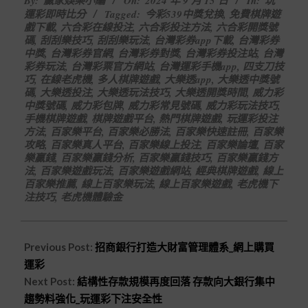
By:
贏家娛樂小編
On:
2024 年 9 月 15 日
In:
玩
09-
運彩即時比分
Tagged:
今彩539中獎兌換
,
免費棋牌遊
15
戲下載
,
六合彩在線投注
,
六合彩投注方法
,
六合彩開獎號
碼
,
刮刮樂技巧
,
刮刮樂玩法
,
台灣彩券app下載
,
台灣彩券
中獎
,
台灣彩券官網
,
台灣彩券對獎
,
台灣彩券投注站
,
台灣
彩券玩法
,
台灣彩票官方網站
,
台灣運彩手機app
,
四支刀技
巧
,
在線老虎機
,
多人棋牌遊戲
,
大樂透app
,
大樂透中獎號
碼
,
大樂透投注
,
大樂透玩法技巧
,
大樂透開獎時間
,
威力彩
中獎號碼
,
威力彩包牌
,
威力彩常見號碼
,
威力彩玩法技巧
,
手機棋牌遊戲
,
棋牌遊戲平台
,
熱門棋牌遊戲
,
玩運彩投注
方法
,
百家樂平台
,
百家樂必勝法
,
百家樂快速註冊
,
百家樂
攻略
,
百家樂真人平台
,
百家樂線上投注
,
百家樂論壇
,
百家
樂贏錢
,
百家樂贏錢分析
,
百家樂贏錢技巧
,
百家樂贏錢方
法
,
百家樂遊戲玩法
,
百家樂遊戲網站
,
經典棋牌遊戲
,
線上
百家樂推薦
,
線上百家樂玩法
,
線上百家樂遊戲
,
老虎機下
注技巧
,
老虎機體驗金
Previous Post:
招商銀行打造大財富管理體系_網上購買
運彩
Next Post:
結構性存款規模再度回落 存款向大銀行集中
趨勢料強化_玩運彩下注安全性