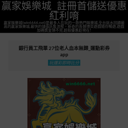
贏家娛樂城_註冊首儲送優惠
Skip
to
紅利唷
content
贏家娛樂城(win6666.net)是最多人在玩的一款熱門娛樂城,全台返水回饋最
高的贏家娛樂城,最快的儲值託售流程，新奇的各類博奕遊戲隨你暢遊,遊戲
加碼獎金領不完.超殺優惠趁現在!
Primary
Navigation
銀行員工飛單 27位老人血本無歸_運動彩券
Menu
app
玩運彩即時比分