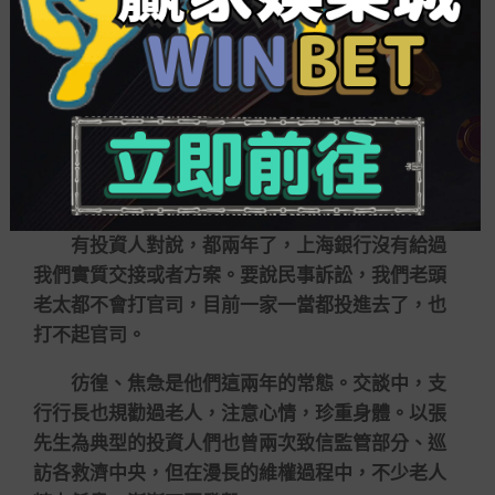
行討要補償方案。
我沒有權利給你們一個答復方案，我能做的便
是上報上級，催促回復，什麼時候回復我也不能保
證。但直到上一次查問，上級答復還是沒有一個確
認方案。假如想要補償的話，分行發起你們走民事
訴訟流程。在即日現場，浦三路支行行長回應稱。
有投資人對說，都兩年了，上海銀行沒有給過
我們實質交接或者方案。要說民事訴訟，我們老頭
老太都不會打官司，目前一家一當都投進去了，也
打不起官司。
彷徨、焦急是他們這兩年的常態。交談中，支
行行長也規勸過老人，注意心情，珍重身體。以張
先生為典型的投資人們也曾兩次致信監管部分、巡
訪各救濟中央，但在漫長的維權過程中，不少老人