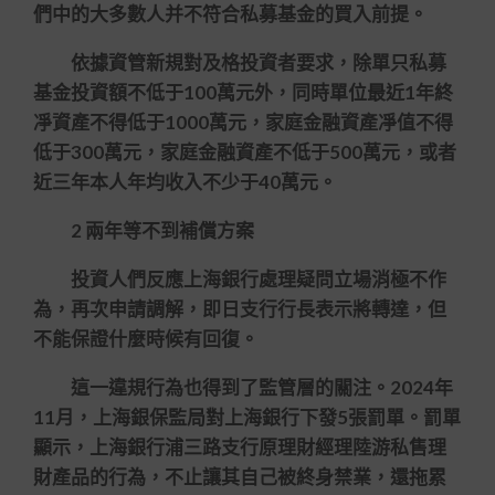
們中的大多數人并不符合私募基金的買入前提。
依據資管新規對及格投資者要求，除單只私募
基金投資額不低于100萬元外，同時單位最近1年終
凈資產不得低于1000萬元，家庭金融資產凈值不得
低于300萬元，家庭金融資產不低于500萬元，或者
近三年本人年均收入不少于40萬元。
2 兩年等不到補償方案
投資人們反應上海銀行處理疑問立場消極不作
為，再次申請調解，即日支行行長表示將轉達，但
不能保證什麼時候有回復。
這一違規行為也得到了監管層的關注。2024年
11月，上海銀保監局對上海銀行下發5張罰單。罰單
顯示，上海銀行浦三路支行原理財經理陸游私售理
財產品的行為，不止讓其自己被終身禁業，還拖累