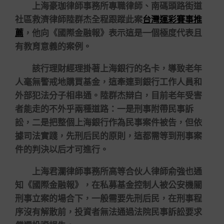
上海豪珈律師事務所專職律師、南碼頭路街道
社區救濟律師陸群杰全程跟蹤此案
台灣運彩賽事推
薦
，他向《國際金融報》表示這是一個極度代表且
有教育意義的案例。
該行理財經理掛著上海銀行的名卡，導致老年
人毫無警戒地購買基金，這牽連到銀行工作人員和
外部犯法分子相串通。陸群杰辯白，目前老年受害
者能走的不外乎兩種道路：一是刑事附帶民事訴
訟，二是把整個上海銀行作為民事案件被告，但依
據司法實踐，先刑后民的原則，這都需等到刑事案
件的判決以后才可進行。
上海君瀾律師事務所高等合伙人律師俞強也通
知《國際金融報》，在私募基金控制人被公安機關
刑事立案的場合下，一般需要先刑后民，在刑事程
序沒有解散前，投資者無法通過法院民事訴訟要求