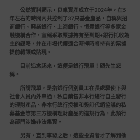
公然資料顯示，良卓資產成立于2024年，在5
年左右的時間內共控制了37只基金產品，自稱與招
商銀行、興業銀行、上海銀行、恒豐銀行等多家金
融機構合作，宣稱采取票據持有至到期+銀行托收為
主的謀略，并在市場代價適合時擇時將持有的票據
提前轉讓或貼現。
目前追念起來，這便是銀行飛單！顧先生怒
稱。
所謂飛單，是指銀行個別員工在長處驅使下與
社會人員內外串通，私自銷售非本行總行自主發行
的理財產品、非本行總行授權和簽訂代銷協議的私
募基金等第三方機構理財產品的違規行為，此類行
為部門涉嫌非法集資。
另有，直到事發之后，這些投資者才了解到他