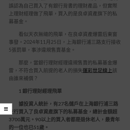
誤認為自己買入了有銀行背書的理財產品，但實際
上理財經理做了飛單，買入的是良卓資產旗下的私
募基金。
看似天衣無縫的飛單，在良卓資產爆雷后東窗
事發。2024年11月25日，上海銀行浦三路支行接收
5張罰單，事涉違規售賣基金。
那麼，當銀行理財經理違規售賣的私募基金爆
雷，不符合買入前提的老人的損失
運彩世足線上
該
由誰來補償？
1 銀行理財經理飛單
據投資人統計，有27名儲戶在上海銀行浦三路
支行買入了良卓資產旗下的私募基金，總計金額超
3700萬元。90以上的買入者都是退休老人，最青年
的一位也已51歲。