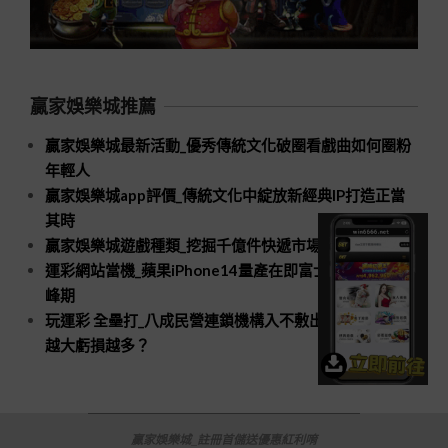
贏家娛樂城推薦
贏家娛樂城最新活動_優秀傳統文化破圈看戲曲如何圈粉
年輕人
贏家娛樂城app評價_傳統文化中綻放新經典IP打造正當
其時
贏家娛樂城遊戲種類_挖掘千億件快遞市場新空間
運彩網站當機_蘋果iPhone14量產在即富士康招工進入高
峰期
玩運彩 全壘打_八成民營連鎖機構入不敷出口腔醫療規模
越大虧損越多？
贏家娛樂城_註冊首儲送優惠紅利唷