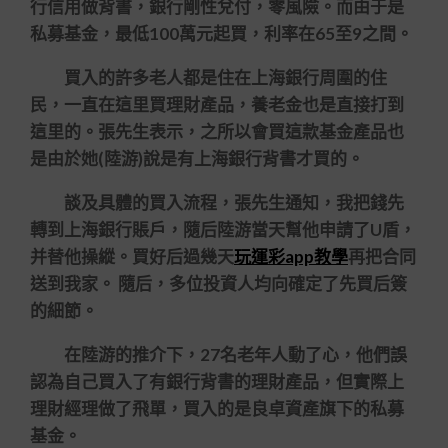
行信用做背書，銀行剛性兌付，零風險。而由于是
私募基金，最低100萬元起買，利率在65至9之間。
買入的許多老人都是住在上海銀行周圍的住
民，一直在這里買理財產品，養老金也是直接打到
這里的。張先生表示，之所以會買這款基金產品也
是由於她(陸游)說是有上海銀行背書才買的。
談及具體的買入流程，張先生通知，我把錢先
轉到上海銀行賬戶，隨后陸游當天幫他申請了U盾，
并替他操縱。買好后過幾天
玩運彩app教學
再把合同
送到我家。 隨后，多位投資人均向確定了先買后簽
的細節。
在陸游的推介下，27名老年人動了心，他們誤
認為自己買入了有銀行背書的理財產品，但實際上
理財經理做了飛單，買入的是良卓資產旗下的私募
基金。