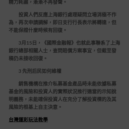
精力耗盡，漸漸不再發聲。
投資人們反應上海銀行處理疑問立場消極不作
為，再次申請調解，即日支行行長表示將轉達，但
不能保證什麼時候有回復。
3月15日，《國際金融報》也就此事聯系了上海
銀行總部相關人士，查問賠償方案事宜，但截至發
稿仍未接收回復。
3 先刑后民如何維權
銷售機構在推介私募基金產品時未能依據私募
基金的風險和投資人的實際狀況推行適當的示知說
明義務，未能確保投資人在充分了解投資標的及其
風險的根基上自主決意。
台灣運彩玩法教學