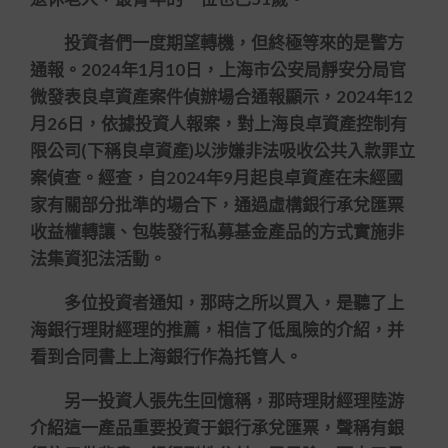
投資者們一度期望轉機，但終極等來的是警方
通報。2024年1月10日，上海市公安局靜安分局官
微發表良卓資產案件偵辦場合通報顯示，2024年12
月26日，依據投資人報案，對上海良卓資產控制有
限公司(下稱良卓資產)以涉嫌非法吸收公共入款罪立
案偵查。經查，自2024年9月起良卓資產在未經國
家有關部分批準的場合下，通過虛構銀行承兌匯票
收益權轉讓、包裝發行私募基金產品的方式實施非
法集資犯法活動。
多位投資者通知，那時之所以買入，是聽了上
海銀行理財經理的推薦，相信了低風險的介紹，并
看到合同書上上海銀行作為托管人。
另一投資人張先生回憶稱，那時理財經理陸游
介紹這一產品重要投資于銀行承兌匯票，聲稱有銀