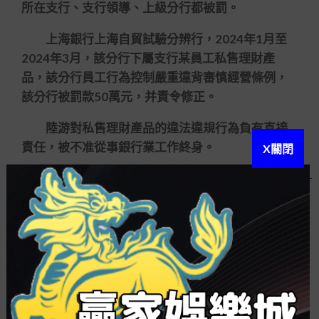
所在支行、支行領導、上級分行都被罰。
上海銀行上海自貿試驗分辨行，2024年1月至
2024年3月，該分行下屬支行某員工私售理財產
品，該分行員工行為控制嚴重違背審慎經營條例，
該分行被罰款50萬元，并責令修正。
陸游對私售理財產品的違法違規行為負有直接
責任，被不准從事銀行業工作終身。
X關閉
上海銀行浦三路支行，因員工的上述違法違規
行為被罰款50萬元，并責令修正。池惠萍對員工的
上述違法違規行為負有直接手理責任，被警告。
罰單下發了，投資者們看到了一絲拿到補償款
的但願。但間隔相關私募基金爆雷快要兩年，他們
也沒等到上海銀行的補償方案。
2024年3月11日，幾位老人再次來到浦三路支