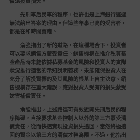
償還投資損失。
先刑事后民事的程序，也許也是上海銀行遲遲
無法給出答案的理由。但這些年事已高的受害者，
都是在和時間賽跑。
俞強指出了新的道路，在這種場合下，投資者
可以要求銷售方蒙受責任。銷售機構在推介私募基
金產品時未能依據私募基金的風險和投資人的實際
狀況推行適當的示知說明義務，未能確保投資人在
充分了解投資標的及其風險的根基上自主決意。銷
售機構存在重大錯誤，應對投資人受有的損失蒙受
妨害補償責任。
俞強指出，上述路徑可有效避開先刑后民的程
序障礙，直接要求基金控制人以外的第三方蒙受清
償責任，從而快速實現投資損失追回，當然終極追
回的資金以第三方的清償才幹為限。不過，他指出