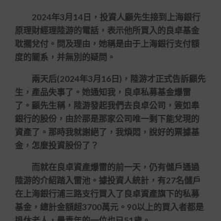
2024年3月14日，投資人顧先生接到上海銀行
原理財經理陸游的電話，表示他所買入的良卓基金
耽擱兌付。問及理由，她稱是由于上海銀行支付額
度的關系，并無別的疑問。
兩天后(2024年3月16日)，陸游才正式告訴顧先
生，產品失事了。她通知我，良卓私募基金爆雷
了。顧先生稱，陸游發起我們去良卓公司，簽如皋
銀行的股份，由於那是那家公司唯一剩下能兌現的
資產了。那時我就謝絕了，我煩悶，說好的票據基
金，怎麼投資股份了？
而就在良卓資產爆雷的前一天，仍有儲戶通過
陸游的介紹踏入雷池。據投資人統計，有27名儲戶
在上海銀行浦三路支行買入了良卓資產旗下的私募
基金，總計金額超3700萬元。90以上的買入者都是
退休老人，最青年的一位也已51歲。