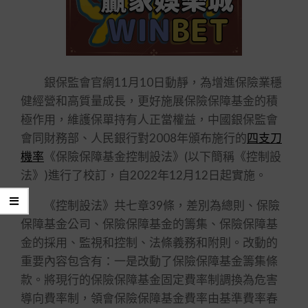
銀保監會官網11月10日動靜，為增進保險業穩
健經營和高質量成長，更好施展保險保障基金的積
極作用，維護保單持有人正當權益，中國銀保監會
會同財務部、人民銀行對2008年頒布施行的
四支刀
機率
《保險保障基金控制設法》(以下簡稱《控制設
法》)進行了校訂，自2022年12月12日起實施。
《控制設法》共七章39條，差別為總則、保險
保障基金公司、保險保障基金的籌集、保險保障基
金的採用、監視和控制、法條義務和附則。改動的
重要內容包含有：一是改動了保險保障基金籌集條
款。將現行的保險保障基金固定費率制調換為危害
導向費率制，領會保險保障基金費率由基準費率春