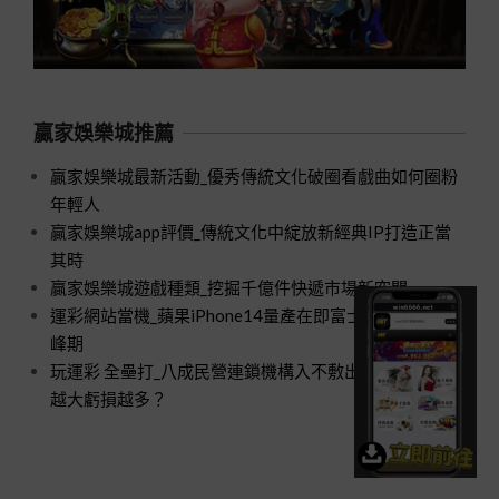
贏家娛樂城推薦
贏家娛樂城最新活動_優秀傳統文化破圈看戲曲如何圈粉
年輕人
贏家娛樂城app評價_傳統文化中綻放新經典IP打造正當
其時
贏家娛樂城遊戲種類_挖掘千億件快遞市場新空間
運彩網站當機_蘋果iPhone14量產在即富士康招工進入高
峰期
玩運彩 全壘打_八成民營連鎖機構入不敷出口腔醫療規模
越大虧損越多？