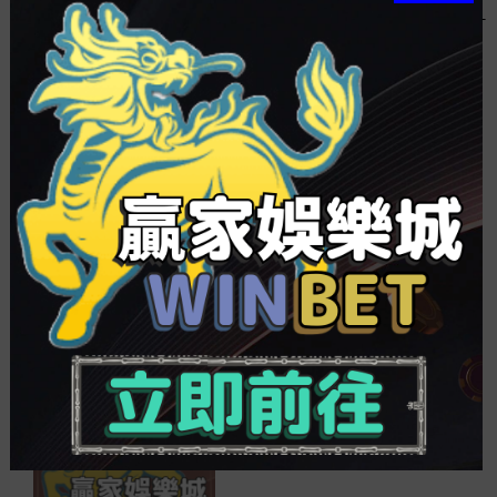
不到位的(重要)股東，依法限制其股東權力。
（
相關
銀保機構多舉措完善公司
玩運彩足彩投注_國家衛健
治理_運彩 lol 冠軍
委加大對服務醫療機構抽
2025 年 2 月 5 日
查力度
在「玩運彩即時比分」中
2025 年 7 月 30 日
在「玩運彩即時比分」中