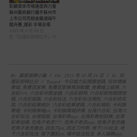
彰顯資本市場速度與力量
蘇州農商銀行攜手蘇州市
上市公司亮相金雞湖端午
龍舟賽_運彩 半場全場
2025 年 6 月 26 日
在「玩運彩即時比分」中
2023-
By:
贏家娛樂小編
On:
2023 年 10 月 24 日
In:
玩
10-
運彩即時比分
Tagged:
今日威力彩開獎號碼
,
任你博娛
24
樂城
,
免費百家樂
,
免費百家樂預測軟體
,
免費線上麻將
,
六
合彩539
,
六合彩中獎金額
,
六合彩即時
,
六合彩即時開獎號
碼
,
六合彩版路
,
六合彩玩法
,
六合彩玩法規則
,
六合彩研究
院
,
六合彩結果統計
,
六合彩結果號碼
,
六合彩規則
,
卡利娛
樂城
,
卡利娛樂城ptt
,
卡利娛樂城評價
,
台灣六合彩
,
台灣六
合彩玩法
,
台灣妞妞
,
台灣彩券app
,
台灣彩券刮刮樂
,
台灣
彩券加碼
,
吃角子老虎777
,
吃角子老虎app
,
吃角子老虎機
,
吃角子老虎機台
,
四支刀ptt
,
四支刀作弊
,
地下539玩法
,
地
下六合彩玩法
,
地下運彩ptt
,
場中投注玩法
,
多人麻將app
,