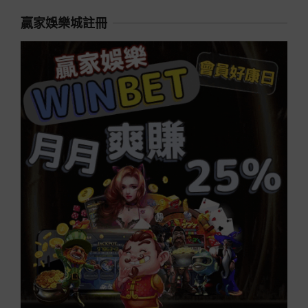
贏家娛樂城註冊