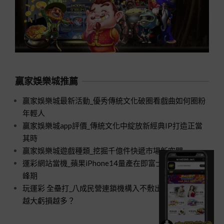
贏家娛樂城推薦
贏家娛樂城最新活動_優秀傳統文化破圈看戲曲如何圈粉
年輕人
贏家娛樂城app評價_傳統文化中綻放新經典IP打造正當
其時
贏家娛樂城遊戲種類_挖掘千億件快遞市場新空間
運彩網站當機_蘋果iPhone14量產在即富士康招工進入高
峰期
玩運彩 全壘打_八成民營連鎖機構入不敷出口腔醫療規模
越大虧損越多？