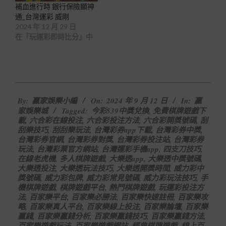
補血進行時 銀行保險顯神
通_台灣運彩 威剛
2024 年 12 月 29 日
在「玩運彩即時比分」中
2024-
By:
贏家娛樂小編
On:
2024 年 9 月 12 日
In:
贏
09-
家娛樂城
Tagged:
今彩539中獎兌換
,
免費棋牌遊戲下
12
載
,
六合彩在線投注
,
六合彩投注方法
,
六合彩開獎號碼
,
刮
刮樂技巧
,
刮刮樂玩法
,
台灣彩券app下載
,
台灣彩券中獎
,
台灣彩券官網
,
台灣彩券對獎
,
台灣彩券投注站
,
台灣彩券
玩法
,
台灣彩票官方網站
,
台灣運彩手機app
,
四支刀技巧
,
在線老虎機
,
多人棋牌遊戲
,
大樂透app
,
大樂透中獎號碼
,
大樂透投注
,
大樂透玩法技巧
,
大樂透開獎時間
,
威力彩中
獎號碼
,
威力彩包牌
,
威力彩常見號碼
,
威力彩玩法技巧
,
手
機棋牌遊戲
,
棋牌遊戲平台
,
熱門棋牌遊戲
,
玩運彩投注方
法
,
百家樂平台
,
百家樂必勝法
,
百家樂快速註冊
,
百家樂攻
略
,
百家樂真人平台
,
百家樂線上投注
,
百家樂論壇
,
百家樂
贏錢
,
百家樂贏錢分析
,
百家樂贏錢技巧
,
百家樂贏錢方法
,
百家樂遊戲玩法
,
百家樂遊戲網站
,
經典棋牌遊戲
,
線上百