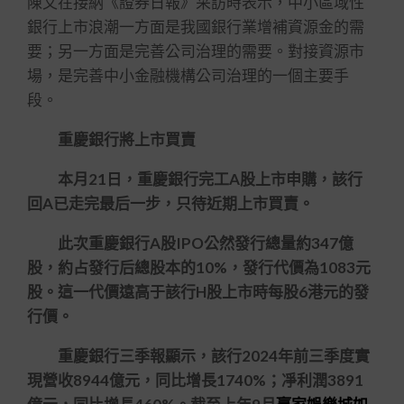
陳文在接納《證券日報》采訪時表示，中小區域性
銀行上市浪潮一方面是我國銀行業增補資源金的需
要；另一方面是完善公司治理的需要。對接資源市
場，是完善中小金融機構公司治理的一個主要手
段。
重慶銀行將上市買賣
本月21日，重慶銀行完工A股上市申購，該行
回A已走完最后一步，只待近期上市買賣。
此次重慶銀行A股IPO公然發行總量約347億
股，約占發行后總股本的10%，發行代價為1083元
股。這一代價遠高于該行H股上市時每股6港元的發
行價。
重慶銀行三季報顯示，該行2024年前三季度實
現營收8944億元，同比增長1740%；凈利潤3891