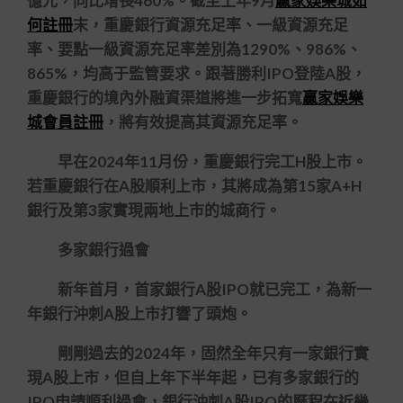
億元，同比增長460%。截至上年9月
贏家娛樂城如
何註冊
末，重慶銀行資源充足率、一級資源充足
率、要點一級資源充足率差別為1290%、986%、
865%，均高于監管要求。跟著勝利IPO登陸A股，
重慶銀行的境內外融資渠道將進一步拓寬
贏家娛樂
城會員註冊
，將有效提高其資源充足率。
早在2024年11月份，重慶銀行完工H股上市。
若重慶銀行在A股順利上市，其將成為第15家A+H
銀行及第3家實現兩地上市的城商行。
多家銀行過會
新年首月，首家銀行A股IPO就已完工，為新一
年銀行沖刺A股上市打響了頭炮。
剛剛過去的2024年，固然全年只有一家銀行實
現A股上市，但自上年下半年起，已有多家銀行的
IPO申請順利過會，銀行沖刺A股IPO的歷程在近幾