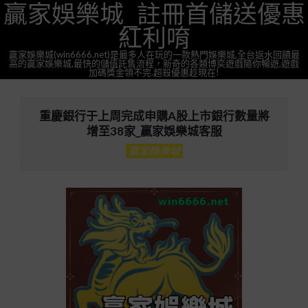
贏家娛樂城_註冊首儲送優惠
Skip
to
紅利唷
content
贏家娛樂城(win6666.net)是最多人在玩的一款熱門娛樂城,全台返水回饋最
高的贏家娛樂城,最快的儲值託售流程，新奇的各類博奕遊戲隨你暢遊,遊戲
加碼獎金領不完.超殺優惠趁現在!
Primary
Navigation
重慶銀行于上周完成申購A股上市銀行數量將
Menu
增至38家_贏家娛樂城客服
贏家娛樂城