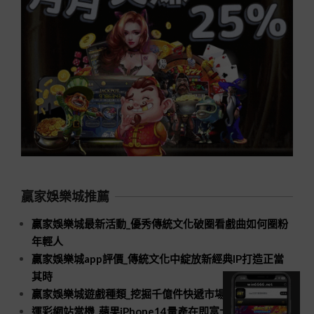
贏家娛樂城推薦
贏家娛樂城最新活動_優秀傳統文化破圈看戲曲如何圈粉
年輕人
贏家娛樂城app評價_傳統文化中綻放新經典IP打造正當
其時
贏家娛樂城遊戲種類_挖掘千億件快遞市場新空間
運彩網站當機_蘋果iPhone14量產在即富士康招工進入高