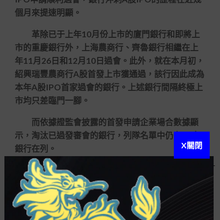
個月來提速明顯。
革除已于上年10月份上市的廈門銀行和即將上
市的重慶銀行外，上海農商行、齊魯銀行相繼在上
年11月26日和12月10日過會。此外，就在本月初，
紹興瑞豐農商行A股首發上市獲通過，該行因此成為
本年A股IPO首家過會的銀行。上述銀行間隔終極上
市均只差臨門一腳。
而依據證監會披露的首發申請企業場合數據顯
示，淘汰已過發審會的銀行，列隊名單中仍有13家
X關閉
銀行在列。
年內或將有更多的中小銀行實現A股IPO，固然
是否如
贏家娛樂城註冊教學
2024年一樣高產不得而
知，但本年肯定會有更多上市銀行新面孔出現。
允泰資源創始合伙人付立春在接納《證券日