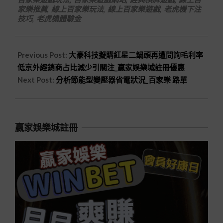
家樂推薦
,
線上百家樂玩法
,
線上百家樂遊戲
,
老虎機下注
技巧
,
老虎機體驗金
Previous Post:
大豪科技擬購紅星二鍋頭再遭問詢毛利率
低京外經銷商占比減少引關注_贏家娛樂城註冊優惠
Next Post:
分析節能型變壓器省電狀況_百家樂 路單
贏家娛樂城註冊