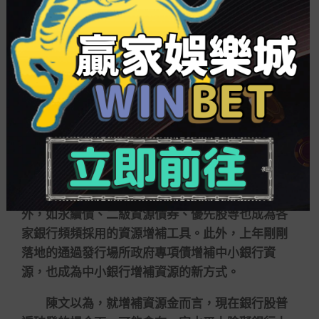
報》采訪時表示，眾多商務銀行在當下均面對增補
資源金的困難，近幾個月以來，監管部分也加大和
提拔了審核周期和效率，但真正能夠達標并順利上
市的銀行數目仍相對有限。
盡管剛剛過去的2024年，登陸資源市場的銀行
數目較上年出現大幅下滑，但在監管部分大力支援
銀行多渠道資源增補的大底細下，商務銀行在補血
工具的採用上也愈發多樣。
作為外源性資源增補，銀行除了通過IPO募資
外，如永續債、二級資源債券、優先股等也成為各
家銀行頻頻採用的資源增補工具。此外，上年剛剛
落地的通過發行場所政府專項債增補中小銀行資
源，也成為中小銀行增補資源的新方式。
陳文以為，就增補資源金而言，現在銀行股普