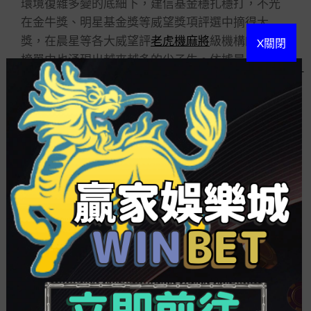
環境復雜多變的底細下，建信基金穩扎穩打，不光
在金牛獎、明星基金獎等威望獎項評選中摘得大
獎，在晨星等各大威望評
老虎機麻將
級機構的業績
X關閉
榜單中也涌現出越來越多的尖子生。依據晨星最
邊
緣禁地 前傳 老虎機
新發行的業績排名，截至九月
底，建信基金旗下18只自動權益、固收及指數基金
進入同類產物業績前十名，更有多只產物多維度上
榜，中歷久業績亮眼。
相關
贏家娛樂城遊戲下載_多只
彰顯資本市場速度與力量