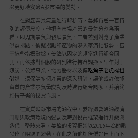
以更好地安適A股市場的變動。
在對產業景氣量進行解析時，姜鋒有著一套特
別的評價尺度。他把全市場產業的景氣分割為兩
種，即周期景氣與發展景氣，二者差別對應了產業
供需拐點、價錢拐點和產物的滲入率演化態勢。基
于這些指標數據，姜鋒以固定的頻率進行組合回
測，再依據對個股的研判進行持倉調換。早年對于
煤炭、公眾事業、電力器材以及傳
吃角子老虎機租
借
媒、環保等多個產業的深入研討，讓他或許依據
實質的產業景氣量變動及時進行組合調換，并始終
維持平衡的投資作風。
在實質追蹤市場的過程中，姜鋒還會通過經濟
周期與政策環境的變動及時對投資框架進行升級與
迭代。整體來看，姜鋒的投資框架以2016年為節點
發作了明顯的變動，在此之前他加倍偏好自上而下