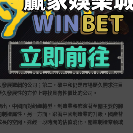
首
棋牌遊戲下載
要是基建關連板塊。全年穩增長的基調領
，而春節時期，國家發改委擔當人再度指出要適度超前開
。2022年內地基建發力預期領會，同時利潤端方面，從
，同時商品價錢保持高位，產業利潤有望延續。三是電力板
時跟著社會用電量連續增長疊加電價革新深化，產業利潤
在經濟企穩前，穩增長政策將不停發力，沿政策發力方
久發展邏輯的公司；第二，碳中和仍是市場歷久需求注目
歷久發展性的方位上尋找具有性價比的公司。
出，中國面對組織轉型，制造業將飾演著至關主要的腳
向制造屬性，另一方面，跟著中國制造業的升級，國產替
成長的空間。途經一段時間的估值消化，關連制造業領域