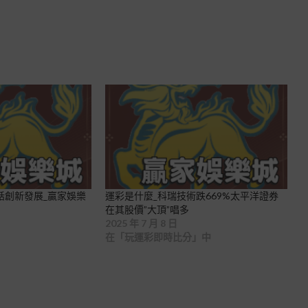
話創新發展_贏家娛樂
運彩是什麼_科瑞技術跌669%太平洋證券
在其股價”大頂”唱多
2025 年 7 月 8 日
在「玩運彩即時比分」中