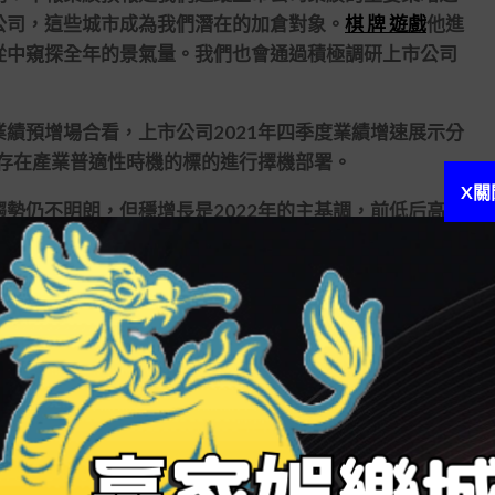
公司，這些城市成為我們潛在的加倉對象。
棋 牌 遊戲
他進
從中窺探全年的景氣量。我們也會通過積極調研上市公司
預增場合看，上市公司2021年四季度業績增速展示分
于存在產業普適性時機的標的進行擇機部署。
X關
仍不明朗，但穩增長是2022年的主基調，前低后高的
，市場短期的調換為機構提供了一個對照好的建倉機會。
礙，安全性是其投資斟酌的第一要素，高于對盈利的需
更偏好業績不亂增長的產業，此中低估值績優股是險資布
5日披露數據顯示，在險資的資本運用余額中，投資于股票和
權益投資占比而言，險資權益投資占對照低。而依據2020
監管有關事項的告訴》，建置不同化的權益類財產投資監
資方面前程存在較大的增漫空間。