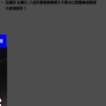
玩運彩 全壘打_八成民營連鎖機構入不敷出口腔醫療規模越
大虧損越多？
閉