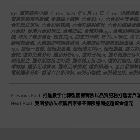
2024-
By:
贏家娛樂小編
On:
2024 年 8 月 13 日
In:
棋牌遊戲
08-
費百家樂預測軟體
,
免費線上麻將
,
六合彩539
,
六合彩中獎金額
13
合彩玩法規則
,
六合彩研究院
,
六合彩結果統計
,
六合彩結果號碼
六合彩
,
台灣六合彩玩法
,
台灣妞妞
,
台灣彩券app
,
台灣彩券刮
機
,
吃角子老虎機台
,
四支刀ptt
,
四支刀作弊
,
地下539玩法
,
地下
碼開獎號碼
,
大樂透即時開獎號碼
,
大樂透即時開獎號碼直播
,
大
app
,
妞妞一直輸
,
妞妞怎麼贏
,
妞妞撲克牌ptt
,
妞妞運氣
,
威力彩
查詢
,
運彩免費分析
,
運彩分析line
,
運彩分析ptt
,
運彩報馬仔即
網路投注
,
運彩網路投注時間
,
運彩線上投注ptt
,
運彩討論版
,
運
球討論
,
運彩足球賽事
,
運彩足球預測
,
運彩預測ptt
,
金合發娛樂
電競運彩分析
,
香港六合彩资料
,
麻將小遊戲
,
麻將現金版
,
麻將
Previous Post:
推進數字化轉型國壽壽險以品質服務打造客戶
Next Post:
我國發放失棋牌百家樂業保險穩崗返還資金億元