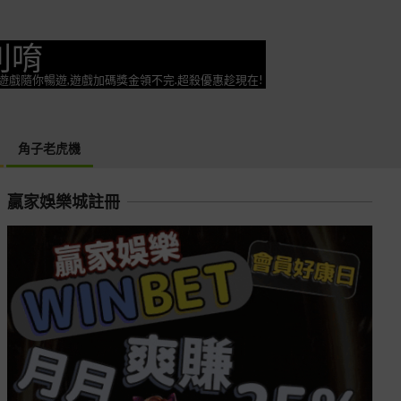
利唷
奕遊戲隨你暢遊,遊戲加碼獎金領不完.超殺優惠趁現在!
角子老虎機
贏家娛樂城註冊