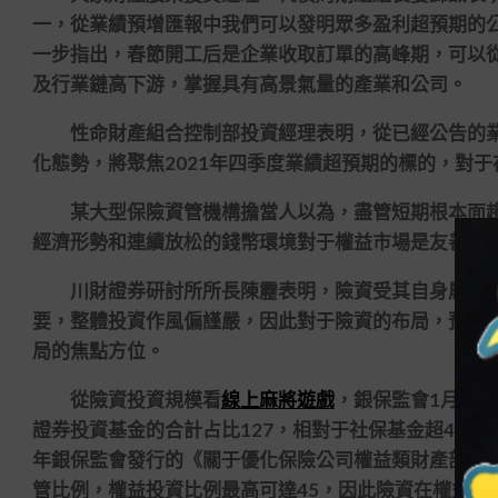
一，從業績預增匯報中我們可以發明眾多盈利超預期的
一步指出，春節開工后是企業收取訂單的高峰期，可以
及行業鏈高下游，掌握具有高景氣量的產業和公司。
性命財產組合控制部投資經理表明，從已經公告的業績
化態勢，將聚焦2021年四季度業績超預期的標的，對
某大型保險資管機構擔當人以為，盡管短期根本面趨勢
經濟形勢和連續放松的錢幣環境對于權益市場是友善的
川財證券研討所所長陳靂表明，險資受其自身屬性陰
要，整體投資作風偏謹嚴，因此對于險資的布局，預測
局的焦點方位。
從險資投資規模看
線上麻將遊戲
，銀保監會1月2
證券投資基金的合計占比127，相對于社保基金超40的
年銀保監會發行的《關于優化保險公司權益類財產部署
管比例，權益投資比例最高可達45，因此險資在權益投