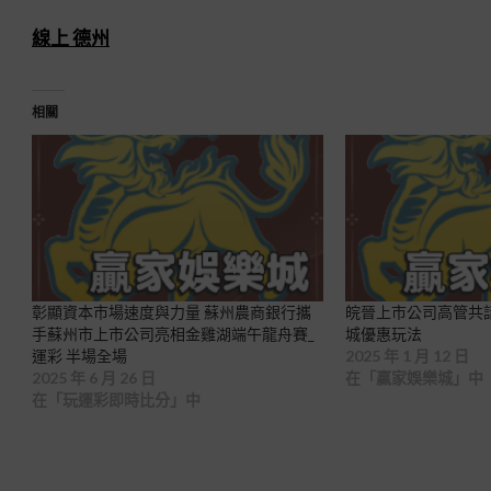
線上 德州
相關
彰顯資本市場速度與力量 蘇州農商銀行攜
皖晉上市公司高管共
手蘇州市上市公司亮相金雞湖端午龍舟賽_
城優惠玩法
運彩 半場全場
2025 年 1 月 12 日
2025 年 6 月 26 日
在「贏家娛樂城」中
在「玩運彩即時比分」中