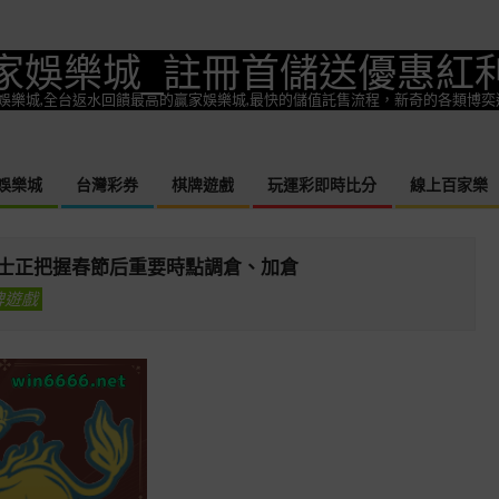
家娛樂城_註冊首儲送優惠紅
一款熱門娛樂城,全台返水回饋最高的贏家娛樂城,最快的儲值託售流程，新奇的各類博
娛樂城
台灣彩券
棋牌遊戲
玩運彩即時比分
線上百家樂
Primary
Navigation
Menu
士正把握春節后重要時點調倉、加倉
牌遊戲