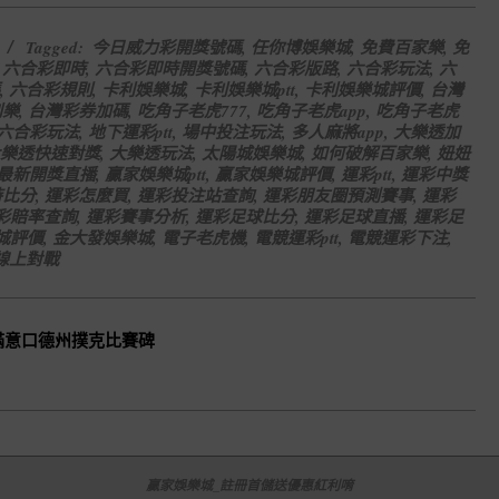
Tagged:
今日威力彩開獎號碼
,
任你博娛樂城
,
免費百家樂
,
免
,
六合彩即時
,
六合彩即時開獎號碼
,
六合彩版路
,
六合彩玩法
,
六
,
六合彩規則
,
卡利娛樂城
,
卡利娛樂城ptt
,
卡利娛樂城評價
,
台灣
刮樂
,
台灣彩券加碼
,
吃角子老虎777
,
吃角子老虎app
,
吃角子老虎
六合彩玩法
,
地下運彩ptt
,
場中投注玩法
,
多人麻將app
,
大樂透加
樂透快速對獎
,
大樂透玩法
,
太陽城娛樂城
,
如何破解百家樂
,
妞妞
最新開獎直播
,
贏家娛樂城ptt
,
贏家娛樂城評價
,
運彩ptt
,
運彩中獎
時比分
,
運彩怎麼買
,
運彩投注站查詢
,
運彩朋友圈預測賽事
,
運彩
彩賠率查詢
,
運彩賽事分析
,
運彩足球比分
,
運彩足球直播
,
運彩足
城評價
,
金大發娛樂城
,
電子老虎機
,
電競運彩ptt
,
電競運彩下注
,
線上對戰
滿意口德州撲克比賽碑
贏家娛樂城_註冊首儲送優惠紅利唷