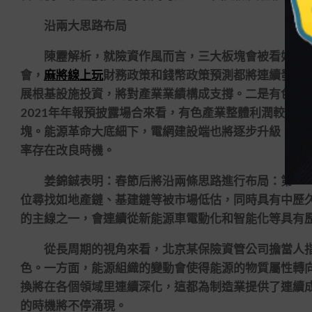
沿兩大思路布局
陳靂解析，就險資作風而言，三大板塊會被看好：
會，
麻將線上玩
財務政策和錢幣政策預測都將連續發力
展根基設施投資，將對產業業績構成支撐。二是有色板塊
2021年年報預披露場合來看，有色產業整體利潤較好
塊。能源革命大底細下，電網建設端也將逐步升級，同
率存在改良時機。
姜錦鋮表明：春節后將沿兩條思路進行布局：第一，
位尋找如地產鏈、基建鏈等被市場低估，同時具有中歷
的主線之一，會連續從新能源車電動化和智能化等具有
從長周期的視角來看，北京某保險資管公司擔當人指
色。一方面，能源組織的變動會使得能源的物質屬性轉
換將在各個領域里連續深化，這都為制造業提供了連續
的時機將不停涌現。