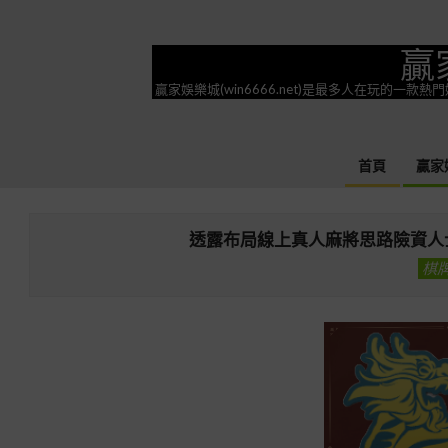
Skip
to
贏
content
贏家娛樂城(win6666.net)是最多人在玩的
首頁
贏家
透露布局線上真人麻將思路險資人
棋