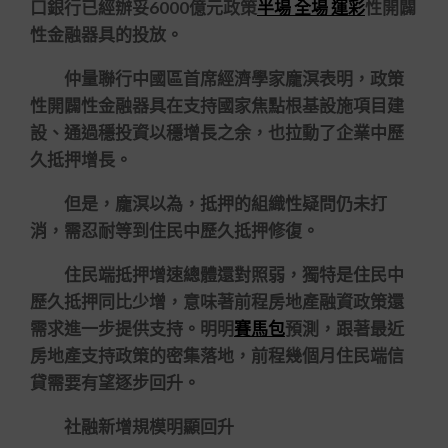
口銀行已經辦妥6000億元政策
半場 全場 運彩
性開闢
性金融器具的投放。
仲量聯行中國區首席經濟學家龐溟表明，政策
性開闢性金融器具在支持國家焦點根基設施項目建
設、通過穩投資以穩增長之余，也拉動了企業中歷
久抵押增長。
但是，龐溟以為，抵押的組織性疑問仍未打
消，需忍耐等到住民中歷久抵押修復。
住民端抵押增速總體還對照弱，獨特是住民中
歷久抵押同比少增，意味著前程房地產融資政策還
需求進一步提供支持。明明
賽馬包
預測，跟著最近
房地產支持政策的密集落地，前程幾個月住民端信
貸需要有望逐步回升。
社融新增規模明顯回升