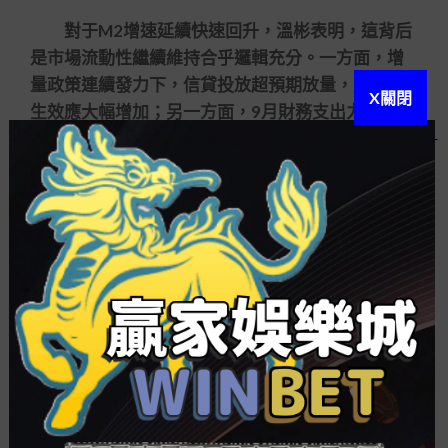
對于M2增速延續快速回升，溫彬表明，這背后
是市場流動性繼續維持合乎邏輯充分。一方面，增
量政策連續發力下，信貸投放超預期放量，入款派
X關閉
生效應大幅增加；另一方面，9月財務支出力度較大
和減稅降費推進財務入款向M2遷移，有助于市場流
動性改良；此外，非標融資超季候性增長，也對M2
形成支撐。
光大銀行金融市場部宏觀研討員周茂華表明，
社融、M2數據的強勁體現，反應出實體經濟融資需
要在回暖，錢幣供給足夠。
信貸仍有望維持強勁
展望前程，溫彬表明，交融穩經濟大盤四季度
任務
運彩的賠率
推動會議及各項政策規劃來看，基
建、制造業、房地產等領域的信譽擴大，有望對四