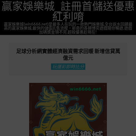
贏家娛樂城_註冊首儲送優惠
Skip
to
紅利唷
content
贏家娛樂城(win6666.net)是最多人在玩的一款熱門娛樂城,全台返水回饋最
高的贏家娛樂城,最快的儲值託售流程，新奇的各類博奕遊戲隨你暢遊,遊戲
加碼獎金領不完.超殺優惠趁現在!
Primary
Navigation
足球分析網實體經濟融資需求回暖 新增信貸萬
Menu
億元
玩運彩即時比分