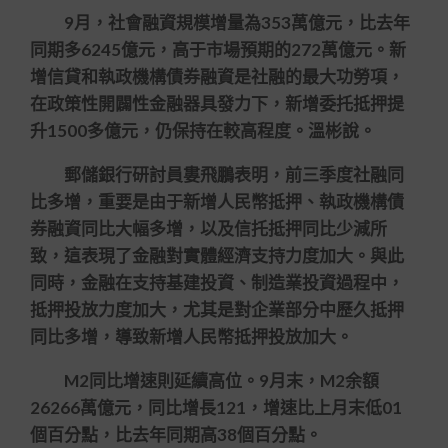
9月，社會融資規模增量為353萬億元，比去年
同期多6245億元，高于市場預期的272萬億元。新
增信貸和執政機構債券融資是社融的最大功勞項，
在政策性開闢性金融器具發力下，新增委托抵押提
升1500多億元，仍保持在較高程度。溫彬說。
郵儲銀行研討員婁飛鵬表明，前三季度社融同
比多增，重要是由于新增人民幣抵押、執政機構債
券融資同比大幅多增，以及信托抵押同比少減所
致，這表現了金融對實體經濟支持力度加大。與此
同時，金融在支持基建投資、制造業投資過程中，
抵押投放力度加大，尤其是對企業部分中歷久抵押
同比多增，導致新增人民幣抵押投放加大。
M2同比增速則延續高位。9月末，M2余額
26266萬億元，同比增長121，增速比上月末低01
個百分點，比去年同期高38個百分點。