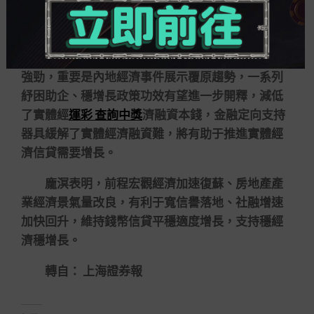
季度信貸和社融增速繼續形成有力支撐，有助于經
濟運行維持在合乎邏輯區間。
周茂華表明，從趨勢看，內地信貸仍有望維持
強勁，重要是內地經濟事件展示覆原趨勢，一系列
紓困助企、穩增長政策功效有望進一步開釋，減低
了實體經
運彩 查詢中獎
濟融資本錢，金融定向支持
器具緩解了實體經濟融資難，將有助于推進實體經
濟信貸需要增長。
龐溟表明，前程宏觀經濟加速復蘇、房地產產
業經濟景氣量改良，有利于寬信譽落地、社融增速
加快回升，維持錢幣信貸平穩適度增長，支持穩經
濟穩增長。
轉自： 上海證券報