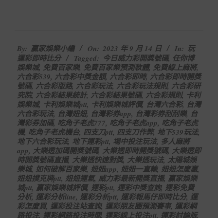
2023-
By:
贏家娛樂小編
On:
2023 年 9 月 14 日
In:
玩
09-
運彩即時比分
Tagged:
今日威力彩開獎號碼
,
任你博
14
娛樂城
,
免費百家樂
,
免費百家樂預測軟體
,
免費線上麻將
,
六合彩539
,
六合彩中獎金額
,
六合彩即時
,
六合彩即時開獎
號碼
,
六合彩版路
,
六合彩玩法
,
六合彩玩法規則
,
六合彩研
究院
,
六合彩結果統計
,
六合彩結果號碼
,
六合彩規則
,
卡利
娛樂城
,
卡利娛樂城ptt
,
卡利娛樂城評價
,
台灣六合彩
,
台灣
六合彩玩法
,
台灣妞妞
,
台灣彩券app
,
台灣彩券刮刮樂
,
台
灣彩券加碼
,
吃角子老虎777
,
吃角子老虎app
,
吃角子老虎
機
,
吃角子老虎機台
,
四支刀ptt
,
四支刀作弊
,
地下539玩法
,
地下六合彩玩法
,
地下運彩ptt
,
場中投注玩法
,
多人麻將
app
,
大樂透加碼開獎號碼
,
大樂透即時開獎號碼
,
大樂透即
時開獎號碼直播
,
大樂透快速對獎
,
大樂透玩法
,
太陽城娛
樂城
,
如何破解百家樂
,
妞妞app
,
妞妞一直輸
,
妞妞怎麼贏
,
妞妞撲克牌ptt
,
妞妞運氣
,
威力彩最新開獎直播
,
贏家娛樂
城ptt
,
贏家娛樂城評價
,
運彩ptt
,
運彩中獎查詢
,
運彩免費
分析
,
運彩分析line
,
運彩分析ptt
,
運彩報馬仔即時比分
,
運
彩怎麼買
,
運彩投注站查詢
,
運彩朋友圈預測賽事
,
運彩網
路投注
,
運彩網路投注時間
,
運彩線上投注ptt
,
運彩討論版
,