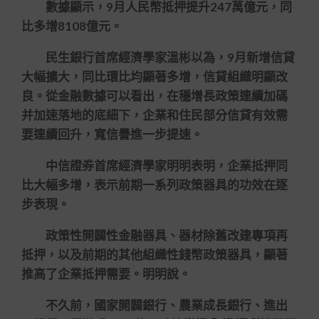
數據顯示，9月人民幣抵押提升247萬億元，同
比多增8108億元。
民生銀行首席經濟學家溫彬以為，9月新增信貸
大幅擴大，同比環比均顯著多增，信貸組織明顯改
良。從金融數據可以看出，在穩增長政策連續加碼
并加速落地的底細下，企業和住民部分信貸有效需
要連續回升，寬信譽進一步提速。
中信證券首席經濟學家明明表明，企業抵押同
比大幅多增，表示前期一系列政策器具的功效在逐
步表現。
政策性開闢性金融器具、器材除舊改建專項再
抵押，以及前期的其他組織性錢幣政策器具，顯著
推高了企業抵押需要。明明說。
不久前，國家開闢銀行、農業成長銀行、進出