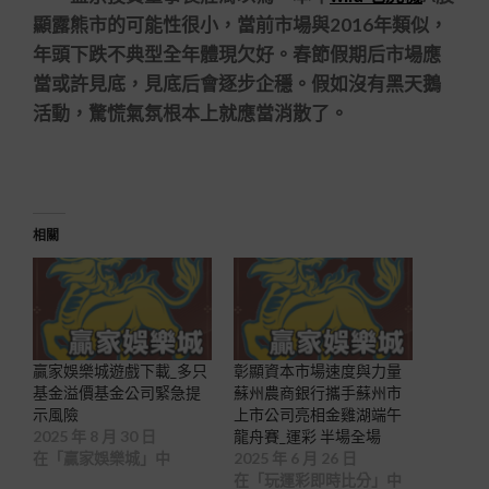
顯露熊市的可能性很小，當前市場與2016年類似，
年頭下跌不典型全年體現欠好。春節假期后市場應
當或許見底，見底后會逐步企穩。假如沒有黑天鵝
活動，驚慌氣氛根本上就應當消散了。
相關
贏家娛樂城遊戲下載_多只
彰顯資本市場速度與力量
基金溢價基金公司緊急提
蘇州農商銀行攜手蘇州市
示風險
上市公司亮相金雞湖端午
2025 年 8 月 30 日
龍舟賽_運彩 半場全場
在「贏家娛樂城」中
2025 年 6 月 26 日
在「玩運彩即時比分」中