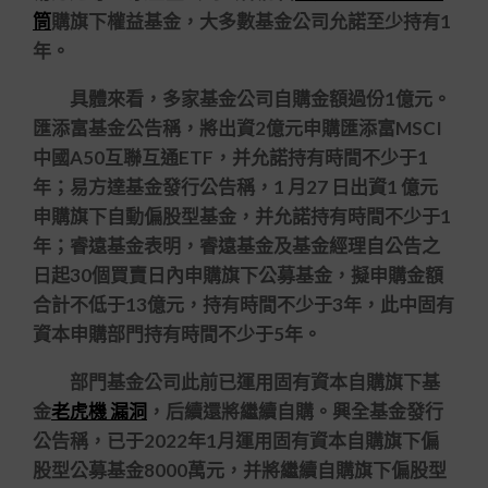
筒
購旗下權益基金，大多數基金公司允諾至少持有1
年。
具體來看，多家基金公司自購金額過份1億元。
匯添富基金公告稱，將出資2億元申購匯添富MSCI
中國A50互聯互通ETF，并允諾持有時間不少于1
年；易方達基金發行公告稱，1 月27 日出資1 億元
申購旗下自動偏股型基金，并允諾持有時間不少于1
年；睿遠基金表明，睿遠基金及基金經理自公告之
日起30個買賣日內申購旗下公募基金，擬申購金額
合計不低于13億元，持有時間不少于3年，此中固有
資本申購部門持有時間不少于5年。
部門基金公司此前已運用固有資本自購旗下基
金
老虎機 漏洞
，后續還將繼續自購。興全基金發行
公告稱，已于2022年1月運用固有資本自購旗下偏
股型公募基金8000萬元，并將繼續自購旗下偏股型