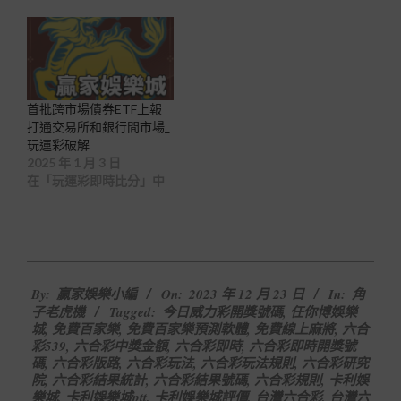
首批跨市場債券ETF上報
打通交易所和銀行間市場_
玩運彩破解
2025 年 1 月 3 日
在「玩運彩即時比分」中
2023-
By:
贏家娛樂小編
On:
2023 年 12 月 23 日
In:
角
12-
子老虎機
Tagged:
今日威力彩開獎號碼
,
任你博娛樂
23
城
,
免費百家樂
,
免費百家樂預測軟體
,
免費線上麻將
,
六合
彩539
,
六合彩中獎金額
,
六合彩即時
,
六合彩即時開獎號
碼
,
六合彩版路
,
六合彩玩法
,
六合彩玩法規則
,
六合彩研究
院
,
六合彩結果統計
,
六合彩結果號碼
,
六合彩規則
,
卡利娛
樂城
,
卡利娛樂城ptt
,
卡利娛樂城評價
,
台灣六合彩
,
台灣六