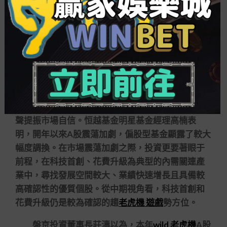
林英睿控制的廣發睿毅領先2只基金均解除申購限
制。
滬上一位基金研討員表明，基金鬆開申購往往
暗含了基金公司對市場的見解，當其預測市場公價
好轉時，便會鬆開限購，同時有利于率領投資者更
理性對待市場下跌。
基金自購和鬆開申購的同時，基金經理紛飛作
聲提振市場自信。恒越基金明星基金經理高楠表
明，開年以來A股震蕩加劇，偏股型基金顯露了較大
幅度調換。在市場震蕩加劇之際，投資更要著眼于
前程，在科技首創、花費升級為典型的內需關連產
業中，尋找發展空間較大、業績快速增長且具備較
高確認性的優質個股。從中期視角看，科技首創和
花費升級仍是較為確認的趨
老虎機 遊戲
勢方位。
盤京投資董事長莊濤以為，本年
wild 老虎機
A股