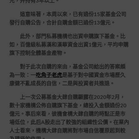
元，并持有3年以上。
這意味著，本周以來，已有過份15家基金公司
發行自購公告，合計自購金額已過份13億元。
此外，部門私募機構也出資申購旗下基金。比
如，百億級私募漢和漢華資金出資1億元，平均申購
旗下控制全體基金產物。
對于此次自購的來由，基金公司給出的答案頗
為一致：一
吃角子老虎
是基于對中國資金市場歷久
康健不亂成長的自信，二是與投資者共進退。
上一次公募基金大肆自購顯露在2020年2月，
數十家機構公佈自購旗下基金，總投入金額過份20
億元。事后來看，彼機會構大肆自購的時點正是市
場低位，此后A股走出了較強的組織性公價。在業內
人士看來，機構大肆自購將對市場自信覆原起到較
為積極的作用。