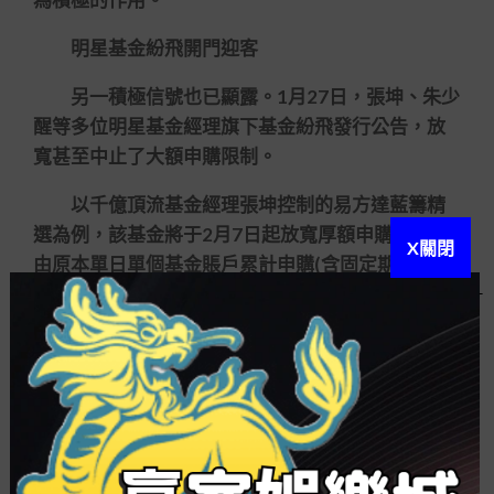
明星基金紛飛開門迎客
另一積極信號也已顯露。1月27日，張坤、朱少
醒等多位明星基金經理旗下基金紛飛發行公告，放
寬甚至中止了大額申購限制。
以千億頂流基金經理張坤控制的易方達藍籌精
選為例，該基金將于2月7日起放寬厚額申購門檻，
X關閉
由原本單日單個基金賬戶累計申購(含固定期限定額
投資及轉換轉入)金額不過份2000元調換為不過份1
萬元。
無獨占偶，自1月28日起，朱少醒控制的富國天
惠精選發展的申購上限調換為不過份2萬元，而此前
的限額為1萬元。
此外，自1月28日起，鄭澄然控制的廣發鑫享和