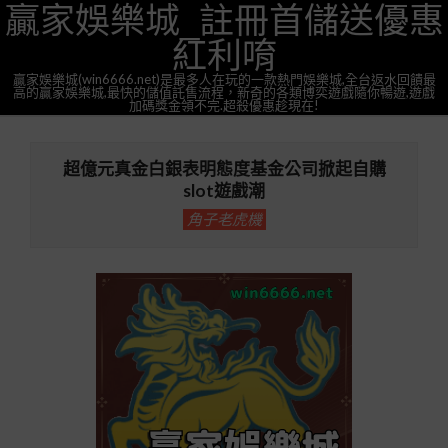
贏家娛樂城_註冊首儲送優惠
Skip
to
紅利唷
content
贏家娛樂城(win6666.net)是最多人在玩的一款熱門娛樂城,全台返水回饋最
高的贏家娛樂城,最快的儲值託售流程，新奇的各類博奕遊戲隨你暢遊,遊戲
加碼獎金領不完.超殺優惠趁現在!
Primary
Navigation
超億元真金白銀表明態度基金公司掀起自購
Menu
slot遊戲潮
角子老虎機