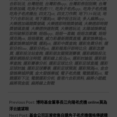
合彩玩法
,
台灣妞妞
,
台灣彩券app
,
台灣彩券刮刮樂
,
台灣
彩券加碼
,
吃角子老虎777
,
吃角子老虎app
,
吃角子老虎機
,
吃角子老虎機台
,
四支刀ptt
,
四支刀作弊
,
地下539玩法
,
地
下六合彩玩法
,
地下運彩ptt
,
場中投注玩法
,
多人麻將app
,
大樂透加碼開獎號碼
,
大樂透即時開獎號碼
,
大樂透即時開
獎號碼直播
,
大樂透快速對獎
,
大樂透玩法
,
太陽城娛樂城
,
如何破解百家樂
,
妞妞app
,
妞妞一直輸
,
妞妞怎麼贏
,
妞妞
撲克牌ptt
,
妞妞運氣
,
威力彩最新開獎直播
,
贏家娛樂城ptt
,
贏家娛樂城評價
,
運彩ptt
,
運彩中獎查詢
,
運彩免費分析
,
運
彩分析line
,
運彩分析ptt
,
運彩報馬仔即時比分
,
運彩怎麼
買
,
運彩投注站查詢
,
運彩朋友圈預測賽事
,
運彩網路投注
,
運彩網路投注時間
,
運彩線上投注ptt
,
運彩討論版
,
運彩賠
率查詢
,
運彩賽事分析
,
運彩足球比分
,
運彩足球直播
,
運彩
足球討論
,
運彩足球賽事
,
運彩足球預測
,
運彩預測ptt
,
金合
發娛樂城評價
,
金大發娛樂城
,
電子老虎機
,
電競運彩ptt
,
電
競運彩下注
,
電競運彩分析
,
香港六合彩资料
,
麻將小遊戲
,
麻將現金版
,
麻將線上對戰
Previous Post:
博時基金董事長江向陽老虎機 online莫為
浮云遮望眼
Next Post:
基金公司巨資密集自購角子老虎機價格傳遞積