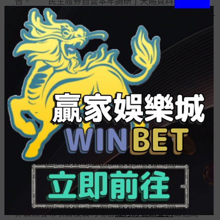
告。 民生證券自營本年調研了天賜質料 與
彩票兌獎
民生證券自營還有關的信息包含有調研。
統計顯示，本年以來，民生證券共計調研126次，此
中對奧園美谷和甘源食物調研頻次最高，均為3次。
其次是華潤微、啟明星辰、弘亞數控、瀾起科技、
埃斯頓、中科創達等17只個股進行了2次調研。5月
以來，則對遠東股份、星源材質、奧園美谷、克明
面業、寧波華翔和麥格米特進行了調研。 但
是，由于上市公司的投資者關系事件表中并未都領
會調研員的地位，是來自研討所、資管還是自營部
分，因此通過翻閱查詢發明，僅能確認4月21日天賜
質料的路演事件顯露了民生證券自營人員。 據
天賜質料披露，4月21日天賜質料舉行了視頻路演事
件，共有140余家機構投資者介入，天賜質料董事長
徐金富等人進行了接待。了解到，本次事件重要分
為兩個環節。第一環節由公司董事會秘書針對本次
非公然發布項目及公司場合
威力彩號碼查詢
做個簡