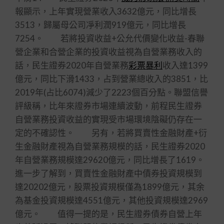
報顯示，上年實現營業收入3632億元，同比增長
3513，歸屬母公司凈利潤919億元，同比增長
7254。 若將投資收益+公允代價變化收益-春聯
營企業和合營企業的投資收益視為自營業務收入的
話，民生證券2020年自營業務
彩票暴利
收入達1399
億元，同比下滑1433，占到營業總收入的3851，比
2019年(占比6074)減少了2223個百分點。聯盟信譽
評級稱，比年來證券市場連續波動，前程民生證券
自營業務投資收益的實現受市場環境陰礙仍存在一
定的不確認性。 另有，若將買賣性金融財產+衍
生金融財產視為自營業務規模的話，民生證券2020
年自營業務規模達29620億元，同比增長了1619。
進一步了解到，買賣性金融財產中債券投資規模到
達20202億元，股票投資規模僅為1899億元，其余
為基金投資規模達4551億元，其他投資規模達2969
億元。 值得一提的是，民生證券債券自營上年