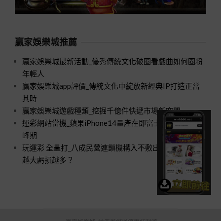
贏家娛樂城推薦
贏家娛樂城最新活動_優秀傳統文化破圈看戲曲如何圈粉
年輕人
贏家娛樂城app評價_傳統文化中綻放新經典IP打造正當
其時
贏家娛樂城遊戲種類_挖掘千億件快遞市場新空間
運彩網站當機_蘋果iPhone14量產在即富士康招工進入高
峰期
玩運彩 全壘打_八成民營連鎖機構入不敷出口腔醫療規模
越大虧損越多？