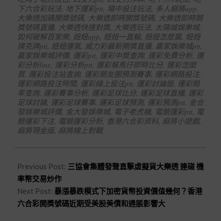
下六合彩玩法
,
地下運彩ptt
,
場中投注玩法
,
多人麻將app
,
大樂透加碼開獎號碼
,
大樂透即時開獎號碼
,
大樂透即時開
獎號碼直播
,
大樂透快速對獎
,
大樂透玩法
,
太陽城娛樂城
,
如何破解百家樂
,
妞妞app
,
妞妞一直輸
,
妞妞怎麼贏
,
妞妞
撲克牌ptt
,
妞妞運氣
,
威力彩最新開獎直播
,
贏家娛樂城ptt
,
贏家娛樂城評價
,
運彩ptt
,
運彩中獎查詢
,
運彩免費分析
,
運
彩分析line
,
運彩分析ptt
,
運彩報馬仔即時比分
,
運彩怎麼
買
,
運彩投注站查詢
,
運彩朋友圈預測賽事
,
運彩網路投注
,
運彩網路投注時間
,
運彩線上投注ptt
,
運彩討論版
,
運彩賠
率查詢
,
運彩賽事分析
,
運彩足球比分
,
運彩足球直播
,
運彩
足球討論
,
運彩足球賽事
,
運彩足球預測
,
運彩預測ptt
,
金合
發娛樂城評價
,
金大發娛樂城
,
電子老虎機
,
電競運彩ptt
,
電
競運彩下注
,
電競運彩分析
,
香港六合彩资料
,
麻將小遊戲
,
麻將現金版
,
麻將線上對戰
Previous Post:
三協會集體發聲直擊虛擬貨大樂透 連碰 機
率幣交易炒作
Next Post:
暴漲暴跌模式下加密貨幣投資價值幾何？香港
六合彩開獎號碼近期受美股美債和通脹影響大