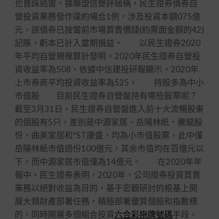
也曾踩過雷。據聯盟信譽評級稱，民生證券債券自
營投資業務發作違約場合1例，涉及投資本額075億
元，該債券已按當前市場買賣價錢(約票面金額的42)
記賬，虧本已計入當期損益。 以民生證券2020
年平均自營規模算計發明，2020年民生證券自營投
資收益率為508，依據中信建投研報顯示，2020年
上市券商平均投資收益率為525。 持股多為中小
市值股 目前民生證券自營盤持有哪些股票呢？
截至3月31日，民生證券自營盤進入前十大流暢股東
的個股有5只，差別是中源家居、岳陽林紙、騰龍股
份、曲美家居和*ST康盛，均為小市值股票，此中僅
岳陽林紙市值過份100億元，其余市值均在百億元以
下，而中源家居市值僅為14億元。 在2020年年
報中，民生證券表明，2020年，公司證券投資買賣
業務以絕對收益為目的，基于宏觀研討的根基上開
展大類財產部署任務，積極部署優質個股和指數標
的，同時開展多個組合投資
六合彩拖牌號碼
手段，