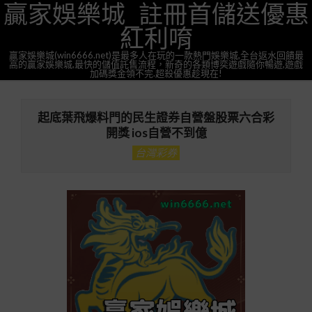
贏家娛樂城_註冊首儲送優惠
Skip
to
紅利唷
content
贏家娛樂城(win6666.net)是最多人在玩的一款熱門娛樂城,全台返水回饋最
高的贏家娛樂城,最快的儲值託售流程，新奇的各類博奕遊戲隨你暢遊,遊戲
加碼獎金領不完.超殺優惠趁現在!
Primary
Navigation
起底葉飛爆料門的民生證券自營盤股票六合彩
Menu
開獎 ios自營不到億
台灣彩券