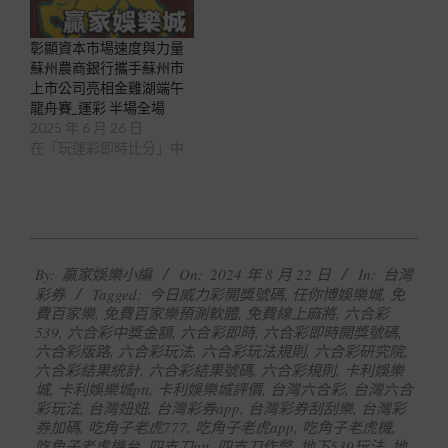
彰顯資本市場速度與力量
蘇州農商銀行攜手蘇州市
上市公司亮相金雞湖端午
龍舟賽_運彩 半場全場
2025 年 6 月 26 日
在「玩運彩即時比分」中
2024-
By:
贏家娛樂小編
On:
2024 年 8 月 22 日
In:
台灣
08-
彩券
Tagged:
今日威力彩開獎號碼
,
任你博娛樂城
,
免
22
費百家樂
,
免費百家樂預測軟體
,
免費線上麻將
,
六合彩
539
,
六合彩中獎金額
,
六合彩即時
,
六合彩即時開獎號碼
,
六合彩版路
,
六合彩玩法
,
六合彩玩法規則
,
六合彩研究院
,
六合彩結果統計
,
六合彩結果號碼
,
六合彩規則
,
卡利娛樂
城
,
卡利娛樂城ptt
,
卡利娛樂城評價
,
台灣六合彩
,
台灣六合
彩玩法
,
台灣妞妞
,
台灣彩券app
,
台灣彩券刮刮樂
,
台灣彩
券加碼
,
吃角子老虎777
,
吃角子老虎app
,
吃角子老虎機
,
吃角子老虎機台
,
四支刀ptt
,
四支刀作弊
,
地下539玩法
,
地