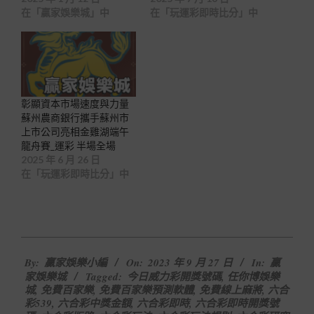
在「贏家娛樂城」中
在「玩運彩即時比分」中
彰顯資本市場速度與力量
蘇州農商銀行攜手蘇州市
上市公司亮相金雞湖端午
龍舟賽_運彩 半場全場
2025 年 6 月 26 日
在「玩運彩即時比分」中
2023-
By:
贏家娛樂小編
On:
2023 年 9 月 27 日
In:
贏
09-
家娛樂城
Tagged:
今日威力彩開獎號碼
,
任你博娛樂
27
城
,
免費百家樂
,
免費百家樂預測軟體
,
免費線上麻將
,
六合
彩539
,
六合彩中獎金額
,
六合彩即時
,
六合彩即時開獎號