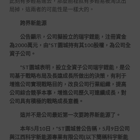
此刻有多輕易進去，那麼前程就有多輕易被淘汰出
局掉，這兩者的可能性是一樣大的。
跨界新能源
公告顯示，公司擬設立的瑞宇鋰能，注冊資金
為2000萬元，由*ST園城持有其100股權，為公司全
資子公司。
*ST園城表明，設立全資子公司瑞宇鋰能，是公
司基于戰略布局及長遠成長所做出的決策，有利于
增進公司實現戰略目的，改良公司行業組織，提高
公司綜合競爭本事，增進公司歷久可連續成長，對
公司具有積極的戰略成長意義。
這并不是公司最近第一次要跨界新能源了。
本年5月10日，*ST園城曾公告稱，5月9日公司
與江西科宇新能源專業有限公司(以下簡稱科宇新能