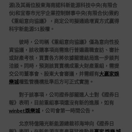
源)及其兩位股東海南諾科新能源科技中央(有限合
伙)和宜春市光宇企業控制辦事中央(有限合伙)簽約
《重組意向協議》，商定公司擬通過增資方式贏得
科宇新能源51股權。
彼時，公司稱《重組意向協議》僅為意向性投
資協議，該收購事項尚需進行普遍盡職查訪、審計
或財產考核，買賣各方將依據關連結局進一步談判
洽談。同時，預測該買賣構成重大財產重組，需提
交公司董事會、股東大會審議，并需經有
大贏家娛
樂城
權監管機構批準后方可正式實施。
對于該事項，公司證券部關連人士對《證券日
報》表明，目前重組事項還沒有新的進展，如有
winbet娛樂城
，公司會第一時間公告。
北京特億陽光新能源總裁祁海坤向《證券日
報》表明，在新能源汽車產業猛進動員
贏家 娛樂 城