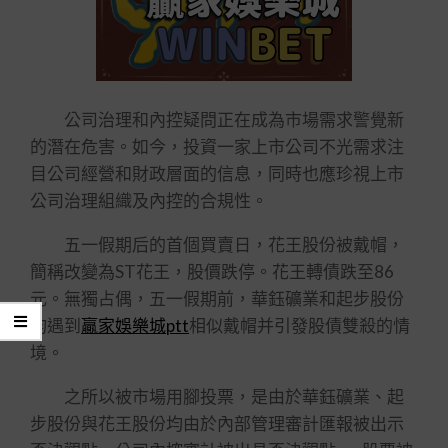
公司治理和內控疑問正在成為市場需求警覺新
的潛在危害。如今，投資一家上市公司不光需求注
目公司經營和財政層面的信息，同時也應珍視上市
公司治理組織及內控的合規性。
五一假期后的首個買賣日，花王股份被戴帽，
簡稱改變為ST花王，股價跌停。花王轉債跌至86
元。無獨占偶，五一假期前，華鈺礦業和起步股份
均遇到
贏家娛樂城ptt
相似戴帽并引發股債雙殺的情
境。
之所以被市場用腳投票，是由於華鈺礦業、起
步股份與花王股份均由於內部管理審計匯報被出示