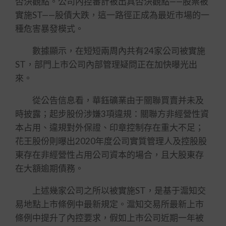
否決觀點。公司內控審計被出具否決觀點——股票被
實施ST——股債大跌，這一路徑正成為最近市場的一
種危害暴發模式。
數據顯示，在短短兩周內共有24家公司被實施
ST，部門上市公司內部管理疑問正在加快曝光出
來。
從公告信息看，華鈺礦業由于關聯買賣并未及
時披露；起步股份涉嫌3項違規：關聯方非經營性資
本占用、違規對外保證、印章控制存在重大不足；
花王股份則曝出2020年度公司實質管理人及控股股
東存在非經營性占用公司資本的場合，且大股東存
在大額逾期債務。
上述幾家公司之所以被實施ST，是基于滬知交
易地點上市條例中最新規定。滬知交易所最新上市
條例中提升了內控要求，假如上市公司近期一年被