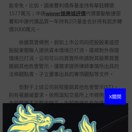
能幸免。比如，國泰雙利債券基金持有華鈺轉債
1577萬元；中庚
winner娛樂城評價
代價靈動敏捷部
署和中庚代價品質一年持有2只基金合計持有起步轉
債3000萬元。
依據買賣條例，假如上市公司向控股股東或控
股股東關聯人提供資本情境已打消、違規對外保證
情境已打消，公司可以向買賣所申請對其股票買賣
撤銷其他危害警示，僅需求提供律師事情所出具的
法條觀點書、孑立董事出具的專項觀點等文件。
但對于上述公司前程撤銷其他危害警示(ST)，
則有著嚴峻要求。依照滬知交易所上市條例，公司
X關閉
內部管理不足整改辦妥，內部管理能有效運行，可
申請對其股票買賣撤銷其他危害警示的，應該提交
管帳師事情所對其近期一年內部管理出具的尺度無
保存
金贏家娛樂城
觀點的審計匯報或鑒證匯報和孑