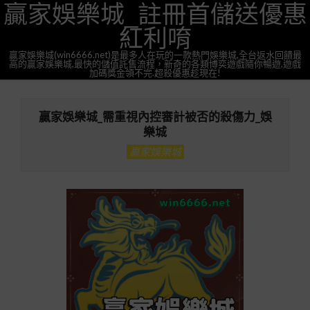
贏家娛樂城_註冊首儲送優惠
Skip
to
紅利唷
content
贏家娛樂城(win6666.net)是最多人在玩的一款熱門娛樂城,全台返水回饋最
高的贏家娛樂城,最快的儲值託售流程，新奇的各類博奕遊戲隨你暢遊,遊戲
加碼獎金領不完.超殺優惠趁現在!
Primary
Navigation
贏家娛樂城_需重視內控審計被否的殺傷力_娛
Menu
樂城
贏家娛樂城