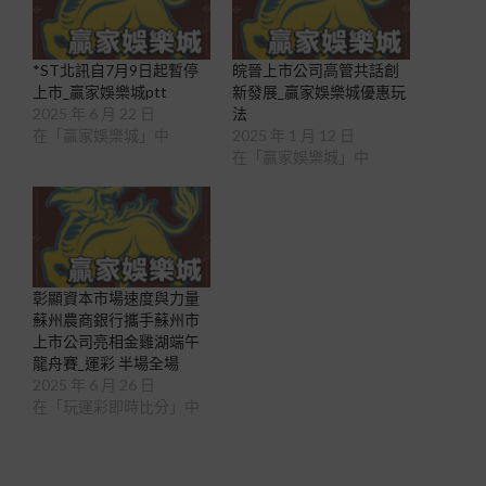
*ST北訊自7月9日起暫停
皖晉上市公司高管共話創
上市_贏家娛樂城ptt
新發展_贏家娛樂城優惠玩
2025 年 6 月 22 日
法
在「贏家娛樂城」中
2025 年 1 月 12 日
在「贏家娛樂城」中
彰顯資本市場速度與力量
蘇州農商銀行攜手蘇州市
上市公司亮相金雞湖端午
龍舟賽_運彩 半場全場
2025 年 6 月 26 日
在「玩運彩即時比分」中