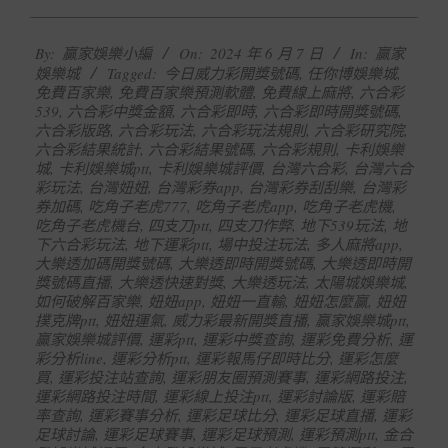
2024-
By:
贏家娛樂小編
On:
2024 年 6 月 7 日
In:
贏家
06-
娛樂城
Tagged:
今日威力彩開獎號碼
,
任你博娛樂城
,
07
免費百家樂
,
免費百家樂預測軟體
,
免費線上麻將
,
六合彩
539
,
六合彩中獎金額
,
六合彩即時
,
六合彩即時開獎號碼
,
六合彩版路
,
六合彩玩法
,
六合彩玩法規則
,
六合彩研究院
,
六合彩結果統計
,
六合彩結果號碼
,
六合彩規則
,
卡利娛樂
城
,
卡利娛樂城ptt
,
卡利娛樂城評價
,
台灣六合彩
,
台灣六合
彩玩法
,
台灣妞妞
,
台灣彩券app
,
台灣彩券刮刮樂
,
台灣彩
券加碼
,
吃角子老虎777
,
吃角子老虎app
,
吃角子老虎機
,
吃角子老虎機台
,
四支刀ptt
,
四支刀作弊
,
地下539玩法
,
地
下六合彩玩法
,
地下運彩ptt
,
場中投注玩法
,
多人麻將app
,
大樂透加碼開獎號碼
,
大樂透即時開獎號碼
,
大樂透即時開
獎號碼直播
,
大樂透快速對獎
,
大樂透玩法
,
太陽城娛樂城
,
如何破解百家樂
,
妞妞app
,
妞妞一直輸
,
妞妞怎麼贏
,
妞妞
撲克牌ptt
,
妞妞運氣
,
威力彩最新開獎直播
,
贏家娛樂城ptt
,
贏家娛樂城評價
,
運彩ptt
,
運彩中獎查詢
,
運彩免費分析
,
運
彩分析line
,
運彩分析ptt
,
運彩報馬仔即時比分
,
運彩怎麼
買
,
運彩投注站查詢
,
運彩朋友圈預測賽事
,
運彩網路投注
,
運彩網路投注時間
,
運彩線上投注ptt
,
運彩討論版
,
運彩賠
率查詢
,
運彩賽事分析
,
運彩足球比分
,
運彩足球直播
,
運彩
足球討論
,
運彩足球賽事
,
運彩足球預測
,
運彩預測ptt
,
金合