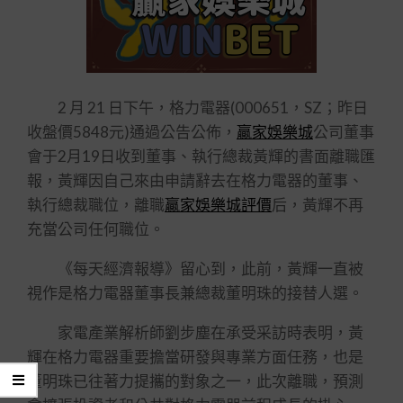
2 月 21 日下午，格力電器(000651，SZ；昨日
收盤價5848元)通過公告公佈，
贏家娛樂城
公司董事
會于2月19日收到董事、執行總裁黃輝的書面離職匯
報，黃輝因自己來由申請辭去在格力電器的董事、
執行總裁職位，離職
贏家娛樂城評價
后，黃輝不再
充當公司任何職位。
《每天經濟報導》留心到，此前，黃輝一直被
視作是格力電器董事長兼總裁董明珠的接替人選。
家電產業解析師劉步塵在承受采訪時表明，黃
輝在格力電器重要擔當研發與專業方面任務，也是
董明珠已往著力提攜的對象之一，此次離職，預測