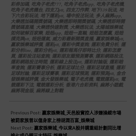
彩券加碼
,
吃角子老虎777
,
吃角子老虎app
,
吃角子老虎機
,
吃角子老虎機台
,
四支刀ptt
,
四支刀作弊
,
地下539玩法
,
地
下六合彩玩法
,
地下運彩ptt
,
場中投注玩法
,
多人麻將app
,
大樂透加碼開獎號碼
,
大樂透即時開獎號碼
,
大樂透即時開
獎號碼直播
,
大樂透快速對獎
,
大樂透玩法
,
太陽城娛樂城
,
如何破解百家樂
,
妞妞app
,
妞妞一直輸
,
妞妞怎麼贏
,
妞妞
撲克牌ptt
,
妞妞運氣
,
威力彩最新開獎直播
,
贏家娛樂城ptt
,
贏家娛樂城評價
,
運彩ptt
,
運彩中獎查詢
,
運彩免費分析
,
運
彩分析line
,
運彩分析ptt
,
運彩報馬仔即時比分
,
運彩怎麼
買
,
運彩投注站查詢
,
運彩朋友圈預測賽事
,
運彩網路投注
,
運彩網路投注時間
,
運彩線上投注ptt
,
運彩討論版
,
運彩賠
率查詢
,
運彩賽事分析
,
運彩足球比分
,
運彩足球直播
,
運彩
足球討論
,
運彩足球賽事
,
運彩足球預測
,
運彩預測ptt
,
金合
發娛樂城評價
,
金大發娛樂城
,
電子老虎機
,
電競運彩ptt
,
電
競運彩下注
,
電競運彩分析
,
香港六合彩资料
,
麻將小遊戲
,
麻將現金版
,
麻將線上對戰
Previous Post:
贏家娛樂城_天邑股實控人涉嫌操縱市場
被罰家族曾以億身家上榜胡潤百富_娛樂城
Next Post:
贏家娛樂城_今以來A股并購重組計劃同比增
逾七成凸顯三大特征_娛樂城