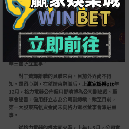
如今，黃輝的離職，也意味著董明珠的接替人
選再少了一名。但是張彥斌就向強調，目前說董明
珠無接替人還為時過早，能夠格力內部有其他規劃
和預備。
目前格力電器的董事會成員仍是2019年1月換
屆推舉時的班子，即：董明珠、張偉、張軍督、郭
書戰四個非孑立董事，以及劉姝威、邢子文、王曉
華三個孑立董事。
對于黃輝離職的具體來由，目前外界尚不得
知。還留心到，在望靖東辭職后，上
贏家娛樂ptt
年
12月，格力電器公佈僱用鄧曉博為公司副總裁、董
事會秘書，僱用舒立志為公司副總裁。截至目前，
第一大股東高瓴資金尚未向格力電器董事會派駐董
事。
從格力電器的根本面來看，上年1~9月，公司實