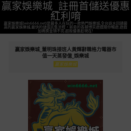
贏家娛樂城_註冊首儲送優惠
Skip
to
紅利唷
content
贏家娛樂城(win6666.net)是最多人在玩的一款熱門娛樂城,全台返水回饋最
高的贏家娛樂城,最快的儲值託售流程，新奇的各類博奕遊戲隨你暢遊,遊戲
加碼獎金領不完.超殺優惠趁現在!
Primary
Navigation
贏家娛樂城_董明珠接班人黃輝辭職格力電器市
Menu
值一天蒸發億_娛樂城
贏家娛樂城