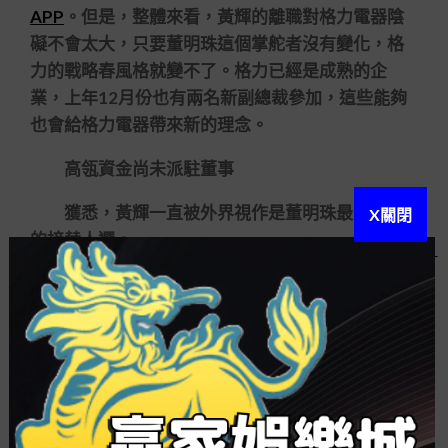
APP
。但是，整體來看，黃輝的離職對格力電器陰
礙不會太大，只要董明珠這個掌舵者沒有變化，格
力的戰略春風格就變不了。格力已經是成熟的企
業，上年12月份也有兩名新副總裁參加，這些能夠
也會給格力電器帶來新的理念。
高瓴資金尚未派駐董事
獲悉，黃輝一直被外界視作是董明珠最有可能
X關閉
的接替人選。
在2019年1月份舉辦的格力電器暫時股東大會
上，被股民問及何時退休及是否有接替人的疑問
時，董明珠其時望了一眼坐在旁邊的望靖東和黃
輝，答覆道：我心坎方法是我此刻就想退休。對于
接替人疑問，她表明，我實在心坎是有考核，誰對
格力電器前程的成長擔當。