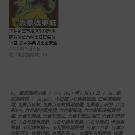
拼多多宣布組織架構升級
陳磊接替黃崢出任首席執
行官_贏家娛樂城出金安全
2025 年 7 月 9 日
在「贏家娛樂城」中
2024-
By:
贏家娛樂小編
On:
2024 年 8 月 13 日
In:
贏
08-
家娛樂城
Tagged:
今日威力彩開獎號碼
,
任你博娛樂
13
城
,
免費百家樂
,
免費百家樂預測軟體
,
免費線上麻將
,
六合
彩539
,
六合彩中獎金額
,
六合彩即時
,
六合彩即時開獎號
碼
,
六合彩版路
,
六合彩玩法
,
六合彩玩法規則
,
六合彩研究
院
,
六合彩結果統計
,
六合彩結果號碼
,
六合彩規則
,
卡利娛
樂城
,
卡利娛樂城ptt
,
卡利娛樂城評價
,
台灣六合彩
,
台灣六
合彩玩法
,
台灣妞妞
,
台灣彩券app
,
台灣彩券刮刮樂
,
台灣