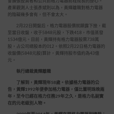
會擴張投資者和公共對格力電器前程成長的掛心。
產業觀測人士張彥斌則以為，黃輝離職對格力電器
的陰礙幾多會有，但不會太大。
2月22日開盤后，格力電器股價就顯露下挫，截
至當日收盤，收于5848元股，下跌418，市值蒸發
1534億元。目前，黃輝持有格力電器股票738萬
股，占公司總股本的012。依照2月22日格力電器的
收盤價(5848元股)算計，黃輝持股市值約為43億
元。
執行總裁黃輝離職
了解到，黃輝現年58歲。依據格力電器的公
告，黃輝1992年便參加格力電器，僅比董明珠晚兩
年，至今已經在格力任務29年之久，是格力名副實
在的元老級別人物。