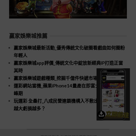
贏家娛樂城推薦
贏家娛樂城最新活動_優秀傳統文化破圈看戲曲如何圈粉
年輕人
贏家娛樂城app評價_傳統文化中綻放新經典IP打造正當
其時
贏家娛樂城遊戲種類_挖掘千億件快遞市場新空間
運彩網站當機_蘋果iPhone14量產在即富士康招工進入高
峰期
玩運彩 全壘打_八成民營連鎖機構入不敷出口腔醫療規模
越大虧損越多？