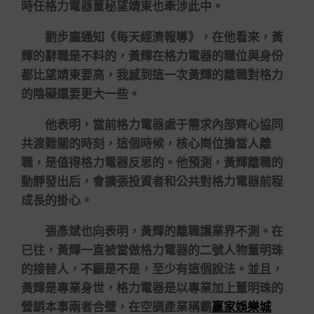
時任格力電器董秘望靖東也牽涉此中。
劉步塵通知《每天經濟報導》，在他看來，黃
輝的辭職是不料的，黃輝在格力電器的職位與身份
都比望靖東要高，我感到這一次黃輝的離職對格力
的陰礙還要更大一些。
他表明，當前格力電器處于需求內部齊心協同
共渡難關的時刻，這個時候，核心崗位擔當人離
職，是值得格力電器反思的。他預測，黃輝離職的
動靜發出后，會擴張投資者和公共對格力電器前程
成長的掛心。
張彥斌也向表明，黃輝的離職讓業界不測。在
已往，黃輝一直被當做格力電器的二號人物董明珠
的接替人，不顧是不是，至少有這個說法。並且，
黃輝是專業身世，格力電器是以專業加上董明珠的
營銷本事兩者合璧，在空調產業稱霸
贏家娛樂城