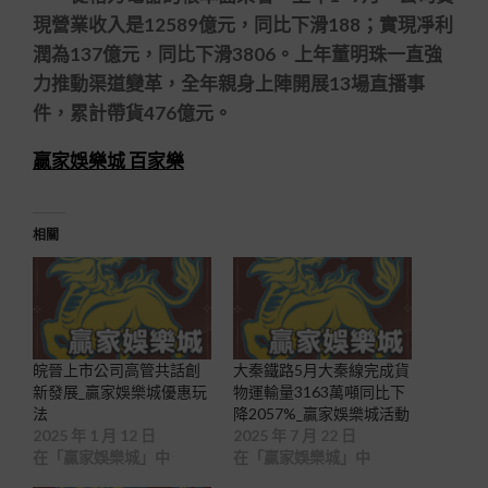
現營業收入是12589億元，同比下滑188；實現凈利
潤為137億元，同比下滑3806。上年董明珠一直強
力推動渠道變革，全年親身上陣開展13場直播事
件，累計帶貨476億元。
贏家娛樂城 百家樂
相關
皖晉上市公司高管共話創
大秦鐵路5月大秦線完成貨
新發展_贏家娛樂城優惠玩
物運輸量3163萬噸同比下
法
降2057%_贏家娛樂城活動
2025 年 1 月 12 日
2025 年 7 月 22 日
在「贏家娛樂城」中
在「贏家娛樂城」中