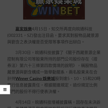
贏家娛樂
4月15日，知交所再度向皖通科技
(002331，SZ)發出注目函，要求其對股物品藏景源
與劉含之表決權是否受限等事項作出辯白。
3月30日，皖通科技披露了《關于西藏景源企業
控制有限公司等股東所持的部門公司股份存在〈證
券法〉第六十三條第四款情境的說明》，稱股物品
藏景源與劉含構成一致舉動關系，兩名股東未在合
計持
Winner Casino 娛樂城
股到達5、10、15和20時
實行信息披露責任，根據關連規定，過份規定比例
部門的股份不得行使表決權。
4月14日，皖通科技增補披露稱，因存在未決訴