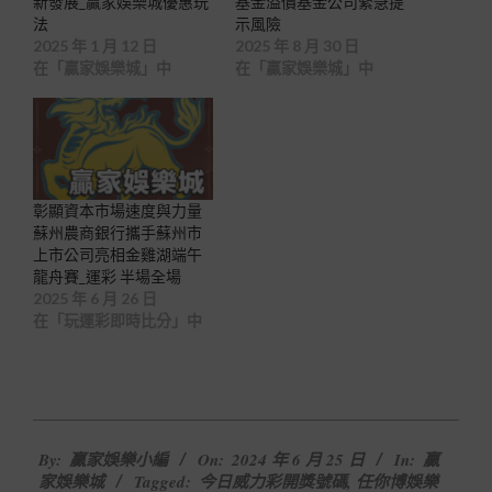
新發展_贏家娛樂城優惠玩
基金溢價基金公司緊急提
法
示風險
2025 年 1 月 12 日
2025 年 8 月 30 日
在「贏家娛樂城」中
在「贏家娛樂城」中
彰顯資本市場速度與力量
蘇州農商銀行攜手蘇州市
上市公司亮相金雞湖端午
龍舟賽_運彩 半場全場
2025 年 6 月 26 日
在「玩運彩即時比分」中
2024-
By:
贏家娛樂小編
On:
2024 年 6 月 25 日
In:
贏
06-
家娛樂城
Tagged:
今日威力彩開獎號碼
,
任你博娛樂
25