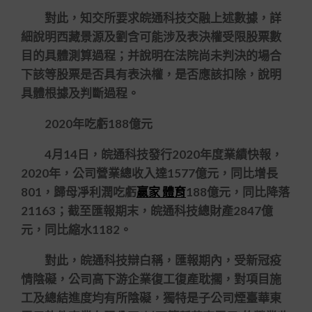
對此，知交所要求皖通科技交融上述數據，詳
細說明西藏景源及劉含可能涉及表決權受限股票數
目的具體測算過程；并說明在法院尚未判決的場合
下該等股票是否具有表決權，是否應該扣除，說明
具體根據及判斷過程。
2020年吃虧188億元
4月14日，皖通科技發行2020年度業績快報，
2020年，公司營業總收入達1577億元，同比增長
801，歸母凈利潤吃虧
贏家 體育
188億元，同比降落
21163；截至匯報期末，皖通科技總財產2847億
元，同比縮水1182。
對此，皖通科技辯白稱，匯報期內，受新冠疫
情陰礙，公司高下游企業復工復產耽擱，對項目施
工及總結進度均有所陰礙，獨特是子公司煙臺華東