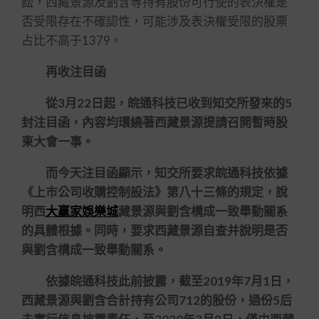
訟，西藏景源及劉含等持有股份可行使的表決權是
否受限存在不確認性，可能涉及表決權受限的股票
占比不高于1379。
再收注目函
從3月22日起，皖通科技已收到知交所發來的5
封注目函，內容均環繞著西藏景源提請召開暫時股
東大會一事。
而今天注目函顯示，知交所要求皖通科技依據
《上市公司收購控制設法》第八十三條的規定，說
明西
大贏家娛樂城
藏景源與劉含構成一致舉動關系
的具體根據。同時，要求西藏景源自查并說明是否
與劉含構成一致舉動關系。
依據皖通科技此前披露，截至2019年7月1日，
西藏景源與劉含合計持有公司712的股份，過份5后