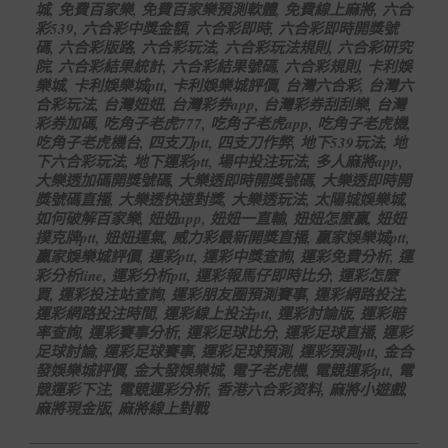
城
,
免費百家樂
,
免費百家樂預測軟體
,
免費線上麻將
,
六合
彩539
,
六合彩中獎金額
,
六合彩即時
,
六合彩即時開獎號
碼
,
六合彩版路
,
六合彩玩法
,
六合彩玩法規則
,
六合彩研究
院
,
六合彩結果統計
,
六合彩結果號碼
,
六合彩規則
,
卡利娛
樂城
,
卡利娛樂城ptt
,
卡利娛樂城評價
,
台灣六合彩
,
台灣六
合彩玩法
,
台灣妞妞
,
台灣彩券app
,
台灣彩券刮刮樂
,
台灣
彩券加碼
,
吃角子老虎777
,
吃角子老虎app
,
吃角子老虎機
,
吃角子老虎機台
,
四支刀ptt
,
四支刀作弊
,
地下539玩法
,
地
下六合彩玩法
,
地下運彩ptt
,
場中投注玩法
,
多人麻將app
,
大樂透加碼開獎號碼
,
大樂透即時開獎號碼
,
大樂透即時開
獎號碼直播
,
大樂透快速對獎
,
大樂透玩法
,
太陽城娛樂城
,
如何破解百家樂
,
妞妞app
,
妞妞一直輸
,
妞妞怎麼贏
,
妞妞
撲克牌ptt
,
妞妞運氣
,
威力彩最新開獎直播
,
贏家娛樂城ptt
,
贏家娛樂城評價
,
運彩ptt
,
運彩中獎查詢
,
運彩免費分析
,
運
彩分析line
,
運彩分析ptt
,
運彩報馬仔即時比分
,
運彩怎麼
買
,
運彩投注站查詢
,
運彩朋友圈預測賽事
,
運彩網路投注
,
運彩網路投注時間
,
運彩線上投注ptt
,
運彩討論版
,
運彩賠
率查詢
,
運彩賽事分析
,
運彩足球比分
,
運彩足球直播
,
運彩
足球討論
,
運彩足球賽事
,
運彩足球預測
,
運彩預測ptt
,
金合
發娛樂城評價
,
金大發娛樂城
,
電子老虎機
,
電競運彩ptt
,
電
競運彩下注
,
電競運彩分析
,
香港六合彩资料
,
麻將小遊戲
,
麻將現金版
,
麻將線上對戰