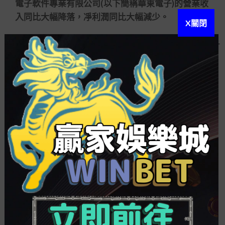
電子軟件專業有限公司(以下簡稱華東電子)的營業收
入同比大幅降落，凈利潤同比大幅減少。
X關閉
同時，因子公司華東電子和成都賽英科技有限
公司(以下簡稱賽英科技)經營業績未達預期，其前程
經營局勢和盈利本事存在不確認性，皖通科技2020
年度預測計提商譽減值預備239億元，該項減值虧本
計入公司202
贏家娛樂城 百家樂
0年度損益，預測相
應減少歸母凈利潤239億元。
此外，同日發行的2021年第一季度業績預報顯
示，皖通科技一季度歸母凈利潤預測吃虧1200萬
~1800萬元，同比降落4563~11844。
皖通科技辯白稱，公司客戶重要是各級交通控
制部分和內地軍工配套企業等。客戶履行預算制控
制，大多在上個天然年度的年底或當年年頭進行資
本的預算、審批和采購方案的訂定，下半年才開端