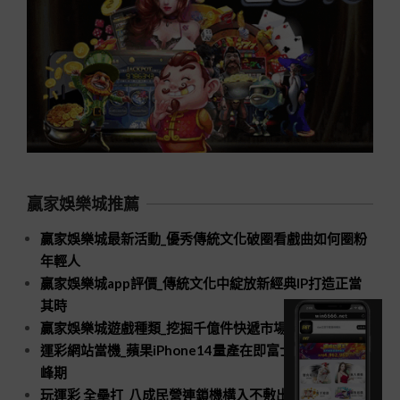
贏家娛樂城推薦
贏家娛樂城最新活動_優秀傳統文化破圈看戲曲如何圈粉
年輕人
贏家娛樂城app評價_傳統文化中綻放新經典IP打造正當
其時
贏家娛樂城遊戲種類_挖掘千億件快遞市場新空間
運彩網站當機_蘋果iPhone14量產在即富士康招工進入高
峰期
玩運彩 全壘打_八成民營連鎖機構入不敷出口腔醫療規模