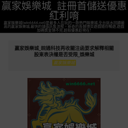
贏家娛樂城_註冊首儲送優惠
Skip
to
紅利唷
content
贏家娛樂城(win6666.net)是最多人在玩的一款熱門娛樂城,全台返水回饋最
高的贏家娛樂城,最快的儲值託售流程，新奇的各類博奕遊戲隨你暢遊,遊戲
加碼獎金領不完.超殺優惠趁現在!
Primary
Navigation
贏家娛樂城_皖通科技再收關注函要求解釋相關
Menu
股東表決權是否受限_娛樂城
贏家娛樂城