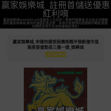
贏家娛樂城_註冊首儲送優惠
Skip
to
紅利唷
content
贏家娛樂城(win6666.net)是最多人在玩的一款熱門娛樂城,全台返水回饋最
高的贏家娛樂城,最快的儲值託售流程，新奇的各類博奕遊戲隨你暢遊,遊戲
加碼獎金領不完.超殺優惠趁現在!
Primary
Navigation
贏家娛樂城_申通快遞受困價格戰半預虧億市值
Menu
兩蒸發億墊底三通一達_娛樂城
贏家娛樂城