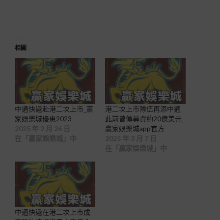
相關
中通快遞赴港二次上市_贏
港二次上市隊伍再添中通
家娛樂城優惠2023
此前曾傳募資約20億美元_
2025 年 2 月 26 日
贏家娛樂城app官方
在「贏家娛樂城」中
2025 年 3 月 7 日
在「贏家娛樂城」中
中通快遞在港二次上市成