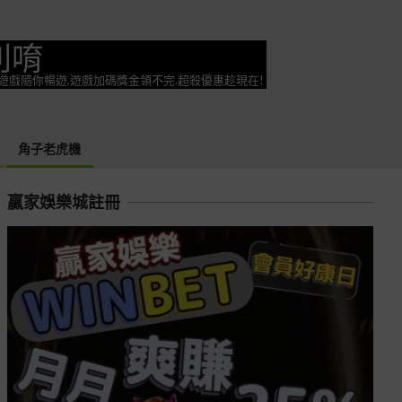
利唷
奕遊戲隨你暢遊,遊戲加碼獎金領不完.超殺優惠趁現在!
角子老虎機
贏家娛樂城註冊