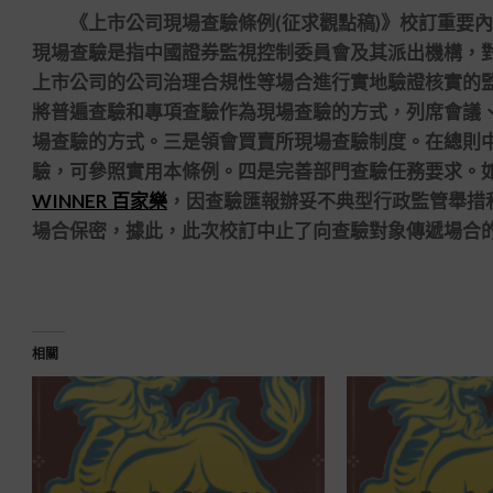
《上市公司現場查驗條例(征求觀點稿)》校訂重要內
現場查驗是指中國證券監視控制委員會及其派出機構，
上市公司的公司治理合規性等場合進行實地驗證核實的
將普遍查驗和專項查驗作為現場查驗的方式，列席會議
場查驗的方式。三是領會買賣所現場查驗制度。在總則
驗，可參照實用本條例。四是完善部門查驗任務要求。
WINNER 百家樂
，因查驗匯報辦妥不典型行政監管舉措
場合保密，據此，此次校訂中止了向查驗對象傳遞場合
相關