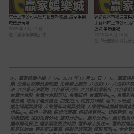
皖晉上市公司高管共話創新發展_贏家娛樂
彰顯資本市場速度與
城優惠玩法
手蘇州市上市公司亮
2025 年 1 月 12 日
運彩 半場全場
在「贏家娛樂城」中
2025 年 6 月 26 日
在「玩運彩即時比分
2023-
By:
贏家娛樂小編
On:
2023 年 12 月 23 日
In:
贏家娛
12-
樂
,
免費百家樂預測軟體
,
免費線上麻將
,
六合彩539
,
六合彩中
23
法
,
六合彩玩法規則
,
六合彩研究院
,
六合彩結果統計
,
六合彩結
台灣六合彩
,
台灣六合彩玩法
,
台灣妞妞
,
台灣彩券app
,
台灣彩
老虎機
,
吃角子老虎機台
,
四支刀ptt
,
四支刀作弊
,
地下539玩法
,
透加碼開獎號碼
,
大樂透即時開獎號碼
,
大樂透即時開獎號碼直
妞妞app
,
妞妞一直輸
,
妞妞怎麼贏
,
妞妞撲克牌ptt
,
妞妞運氣
,
威
中獎查詢
,
運彩免費分析
,
運彩分析line
,
運彩分析ptt
,
運彩報馬
運彩網路投注
,
運彩網路投注時間
,
運彩線上投注ptt
,
運彩討論
彩足球討論
,
運彩足球賽事
,
運彩足球預測
,
運彩預測ptt
,
金合發