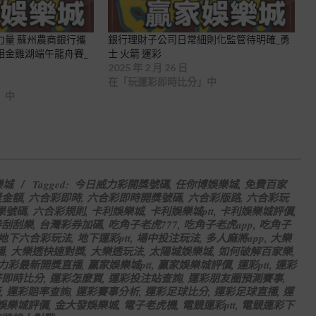
力量 蘇州農商銀行攜
銀行理財子公司日常細則化監管待明確_勇
相金雞湖端午龍舟賽_
士 火箭 運彩
2025 年 2 月 26 日
在「玩運彩即時比分」中
」中
樂城
Tagged:
今日威力彩開獎號碼
,
任你博娛樂城
,
免費百家
獎金額
,
六合彩即時
,
六合彩即時開獎號碼
,
六合彩版路
,
六合彩玩
果號碼
,
六合彩規則
,
卡利娛樂城
,
卡利娛樂城ptt
,
卡利娛樂城評價
,
券刮刮樂
,
台灣彩券加碼
,
吃角子老虎777
,
吃角子老虎app
,
吃角子
地下六合彩玩法
,
地下運彩ptt
,
場中投注玩法
,
多人麻將app
,
大樂
播
,
大樂透快速對獎
,
大樂透玩法
,
太陽城娛樂城
,
如何破解百家樂
,
力彩最新開獎直播
,
贏家娛樂城ptt
,
贏家娛樂城評價
,
運彩ptt
,
運彩
仔即時比分
,
運彩怎麼買
,
運彩投注站查詢
,
運彩朋友圈預測賽事
,
版
,
運彩賠率查詢
,
運彩賽事分析
,
運彩足球比分
,
運彩足球直播
,
運
娛樂城評價
,
金大發娛樂城
,
電子老虎機
,
電競運彩ptt
,
電競運彩下