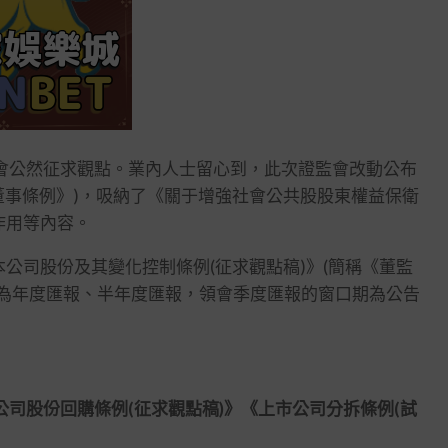
公然征求觀點。業內人士留心到，此次證監會改動公布
董事條例》)，吸納了《關于增強社會公共股股東權益保衛
作用等內容。
司股份及其變化控制條例(征求觀點稿)》(簡稱《董監
動為年度匯報、半年度匯報，領會季度匯報的窗口期為公告
公司股份回購條例(征求觀點稿)》《上市公司分拆條例(試