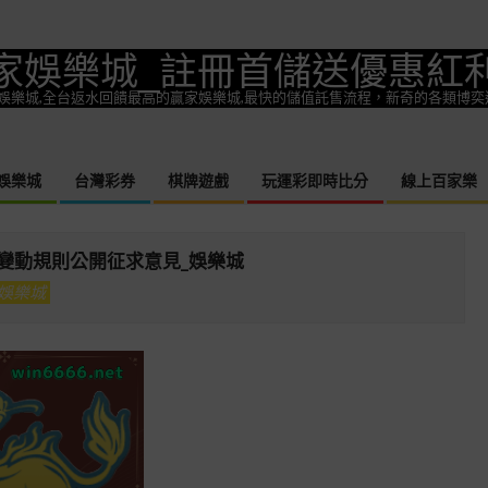
家娛樂城_註冊首儲送優惠紅
一款熱門娛樂城,全台返水回饋最高的贏家娛樂城,最快的儲值託售流程，新奇的各類博
娛樂城
台灣彩券
棋牌遊戲
玩運彩即時比分
線上百家樂
Primary
Navigation
Menu
變動規則公開征求意見_娛樂城
娛樂城