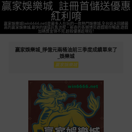
贏家娛樂城_註冊首儲送優惠
Skip
to
紅利唷
content
贏家娛樂城(win6666.net)是最多人在玩的一款熱門娛樂城,全台返水回饋最
高的贏家娛樂城,最快的儲值託售流程，新奇的各類博奕遊戲隨你暢遊,遊戲
加碼獎金領不完.超殺優惠趁現在!
Primary
Navigation
贏家娛樂城_掙億元兩桶油前三季度成績單來了
Menu
_娛樂城
贏家娛樂城