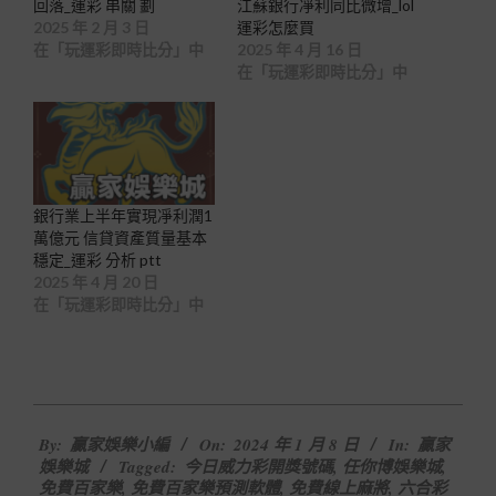
回落_運彩 串關 劃
江蘇銀行凈利同比微增_lol
2025 年 2 月 3 日
運彩怎麼買
在「玩運彩即時比分」中
2025 年 4 月 16 日
在「玩運彩即時比分」中
銀行業上半年實現凈利潤1
萬億元 信貸資產質量基本
穩定_運彩 分析 ptt
2025 年 4 月 20 日
在「玩運彩即時比分」中
2024-
By:
贏家娛樂小編
On:
2024 年 1 月 8 日
In:
贏家
01-
娛樂城
Tagged:
今日威力彩開獎號碼
,
任你博娛樂城
,
08
免費百家樂
,
免費百家樂預測軟體
,
免費線上麻將
,
六合彩