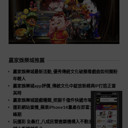
贏家娛樂城推薦
贏家娛樂城最新活動_優秀傳統文化破圈看戲曲如何圈粉
年輕人
贏家娛樂城app評價_傳統文化中綻放新經典IP打造正當
其時
贏家娛樂城遊戲種類_挖掘千億件快遞市場新空間
運彩網站當機_蘋果iPhone14量產在即富士康招工進入高
峰期
玩運彩 全壘打_八成民營連鎖機構入不敷出口腔醫療規模