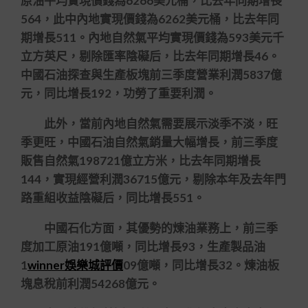
原油平均實現價錢為6266美元桶，比去年同期增長
564，此中內地實現價錢為6262美元桶，比去年同
期增長511。內地自然氣平均實現價錢為593美元千
立方英尺，剔除匯率陰礙后，比去年同期增長46。
中國石油探查與生產板塊前三季度營業利潤5837億
元，同比增長192，功勞了重要利潤。
此外，當前內地自然氣需要展示淡季不淡，旺
季更旺，中國石油自然氣銷量大幅增長，前三季度
販售自然氣198721億立方米，比去年同期增長
144，實現經營利潤36715億元，剔除本年及去年門
路重組收益陰礙后，同比增長551。
中國石化方面，其優勢的煉油業務上，前三季
度加工原油191億噸，同比增長93，生產製品油
1
winner娛樂城評價
09億噸，同比增長32。煉油板
塊息稅前利潤54268億元。