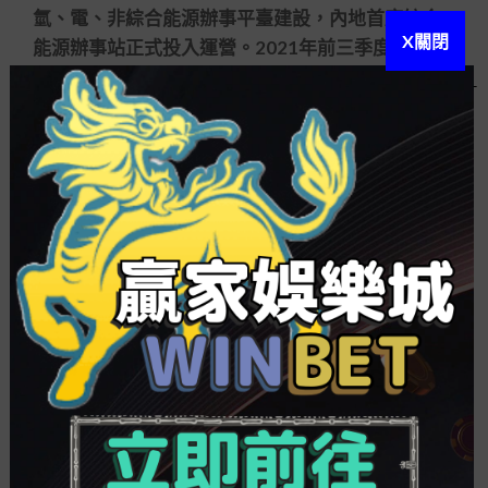
氫、電、非綜合能源辦事平臺建設，內地首座綜合
X關閉
能源辦事站正式投入運營。2021年前三季度，中國
石油內地販售汽油、火油、柴油8410
贏家娛樂
APP
6萬噸，同比增長81。販售業務實現經營利潤
8776億元，同比提升13712億元。
中國石化方面，匯報期內，中國石化加大新區
新領域危害探查，在塔里木盆地、四川盆地、鄂爾
多斯盆地贏得一批油氣新發明。同時，渤海灣、四
川和蘇北盆地陸相頁巖油探查贏得重大衝破。在開
闢方面，加大自然氣、原油焦點項目建產上產力
度，前三季度自然氣產量同比提升137，境內原油產
量同比持平。
此外，中國石化前三季度資金支出達897億元。
此中，探查及開闢板塊386億元，重要用于順北原油
產能建設，威榮、涪陵、川西等自然氣產能建設，