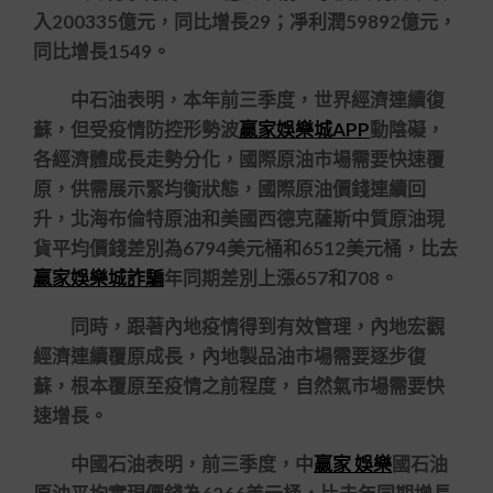
入200335億元，同比增長29；凈利潤59892億元，
同比增長1549。
中石油表明，本年前三季度，世界經濟連續復
蘇，但受疫情防控形勢波
贏家娛樂城APP
動陰礙，
各經濟體成長走勢分化，國際原油市場需要快速覆
原，供需展示緊均衡狀態，國際原油價錢連續回
升，北海布倫特原油和美國西德克薩斯中質原油現
貨平均價錢差別為6794美元桶和6512美元桶，比去
贏家娛樂城詐騙
年同期差別上漲657和708。
同時，跟著內地疫情得到有效管理，內地宏觀
經濟連續覆原成長，內地製品油市場需要逐步復
蘇，根本覆原至疫情之前程度，自然氣市場需要快
速增長。
中國石油表明，前三季度，中
贏家 娛樂
國石油