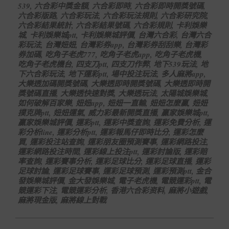
539
,
六合彩中獎金額
,
六合彩即時
,
六合彩即時開獎號碼
,
六合彩版路
,
六合彩玩法
,
六合彩玩法規則
,
六合彩研究院
,
六合彩結果統計
,
六合彩結果號碼
,
六合彩規則
,
卡利娛樂
城
,
卡利娛樂城ptt
,
卡利娛樂城評價
,
台灣六合彩
,
台灣六合
彩玩法
,
台灣妞妞
,
台灣彩券app
,
台灣彩券刮刮樂
,
台灣彩
券加碼
,
吃角子老虎777
,
吃角子老虎app
,
吃角子老虎機
,
吃角子老虎機台
,
四支刀ptt
,
四支刀作弊
,
地下539玩法
,
地
下六合彩玩法
,
地下運彩ptt
,
場中投注玩法
,
多人麻將app
,
大樂透加碼開獎號碼
,
大樂透即時開獎號碼
,
大樂透即時開
獎號碼直播
,
大樂透快速對獎
,
大樂透玩法
,
太陽城娛樂城
,
如何破解百家樂
,
妞妞app
,
妞妞一直輸
,
妞妞怎麼贏
,
妞妞
撲克牌ptt
,
妞妞運氣
,
威力彩最新開獎直播
,
贏家娛樂城ptt
,
贏家娛樂城評價
,
運彩ptt
,
運彩中獎查詢
,
運彩免費分析
,
運
彩分析line
,
運彩分析ptt
,
運彩報馬仔即時比分
,
運彩怎麼
買
,
運彩投注站查詢
,
運彩朋友圈預測賽事
,
運彩網路投注
,
運彩網路投注時間
,
運彩線上投注ptt
,
運彩討論版
,
運彩賠
率查詢
,
運彩賽事分析
,
運彩足球比分
,
運彩足球直播
,
運彩
足球討論
,
運彩足球賽事
,
運彩足球預測
,
運彩預測ptt
,
金合
發娛樂城評價
,
金大發娛樂城
,
電子老虎機
,
電競運彩ptt
,
電
競運彩下注
,
電競運彩分析
,
香港六合彩资料
,
麻將小遊戲
,
麻將現金版
,
麻將線上對戰