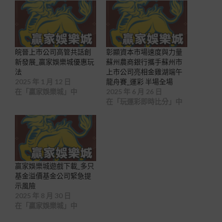
皖晉上市公司高管共話創
彰顯資本市場速度與力量
新發展_贏家娛樂城優惠玩
蘇州農商銀行攜手蘇州市
法
上市公司亮相金雞湖端午
2025 年 1 月 12 日
龍舟賽_運彩 半場全場
在「贏家娛樂城」中
2025 年 6 月 26 日
在「玩運彩即時比分」中
贏家娛樂城遊戲下載_多只
基金溢價基金公司緊急提
示風險
2025 年 8 月 30 日
在「贏家娛樂城」中