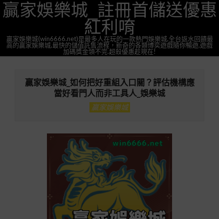
贏家娛樂城_註冊首儲送優惠
Skip
to
紅利唷
content
贏家娛樂城(win6666.net)是最多人在玩的一款熱門娛樂城,全台返水回饋最
高的贏家娛樂城,最快的儲值託售流程，新奇的各類博奕遊戲隨你暢遊,遊戲
加碼獎金領不完.超殺優惠趁現在!
Primary
Navigation
贏家娛樂城_如何把好重組入口關？評估機構應
Menu
當好看門人而非工具人_娛樂城
贏家娛樂城