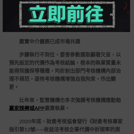
萬元，并處以450萬元罰款行政處分；對兩名簽字考
核師賜與警告，并差別處以10萬元罰款。知交所也
于2017年11月17日，對兩名簽字考核師賜與傳遞評
論的處罰。
壓實中介義務已成市場共識
步驟執行不到位，要害參數選取顯著欠妥，以
預先設定的代價作為考核結論，根本的執業質量未
能得到擔保等種種，均折射出部門考核機構內部治
理不規范，亟待考核機構增強自我拘束，作出變
更。
比年來，監管機構也多次強調考核機構應勤勉
贏家娛樂城APP
盡責執業。
2020年底，財產考核協會發行《財產考核專家
指引第12號——收益法考核企業代價中折現率的測