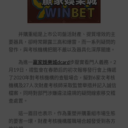
并購重組是上市公司盤活財產、提質增效的主
要器具，卻時常顯露三高和爆雷，而一系列疑問的
發作，與考核機構把關不嚴以及器具化深厚關連。
為進一
贏家娛樂城dcard
步壓實看門人義務，2
月19日，證監會在春節后的初次報導發行會上傳遞
了2020年對考核機構的查驗場合，擬對6家次考核
機構及27人次財產考核師采取監管舉措并記入誠信
檔案，同時對部門涉嫌違法違規的疑問線索移交稽
查處置。
這一眉目也表示，作為重塑并購重組市場生態
的要害一環，財產考核機構履職場合越發受到各方