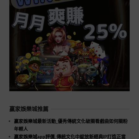
贏家娛樂城推薦
贏家娛樂城最新活動_優秀傳統文化破圈看戲曲如何圈粉
年輕人
贏家娛樂城app評價_傳統文化中綻放新經典IP打造正當