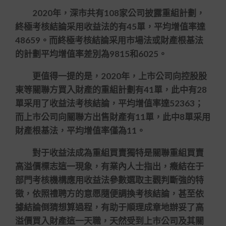
2020年，深市共有108家公司披露重組計劃，
終極考核結論采用收益法的有45單，平均增值率達
48659。而終極考核結論采用市場法或財產根基法
的計劃平均增值率差別為9815和6025。
更值得一提的是，2020年，上市公司向控股股
東等關聯方買入財產的重組計劃有41單，此中有28
單采用了收益法考核結論，平均增值率達52363；
而上市公司向關聯方出售財產有11單，此中8單采用
財產根基法，平均增值率僅為11。
對于收益法成為重組買賣獨特是關聯重組買賣
高溢價標志這一現象，有業內人士指出，癥結在于
部門考核機構應用收益法參數選取主觀判斷強的特
徵，依照禮聘方的意愿隨便調換考核結論，甚至依
據結論倒猜想算過程，有助于順理成章地辦妥了高
溢價買入財產這一天職，天然受到上市公司及其關