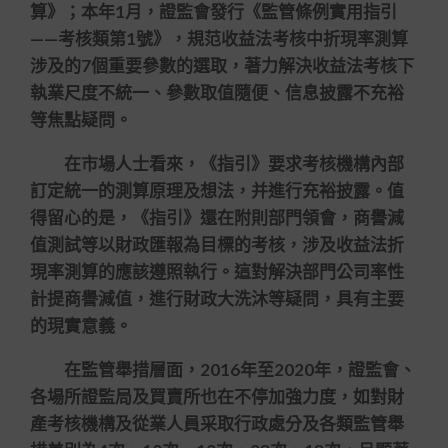
算》；本年1月，證監會發行《監管條例實用指引
——考核類第1號》，規范收益法考核中折現率測算
涉及的7個重要參數的選取，著力解決收益法考核下
執業尺度不統一、參數取值隨便、信息披露不充裕
等焦點疑問。
在市場人士看來，《指引》要求考核機構內部
訂定統一的測算原理及想法，并進行充裕披露。值
得留心的是，《指引》還在附則部門領會，商譽減
值測試等以財政匯報為目標的考核，涉及收益法折
現率測算的應該遵照執行。這對解決部門公司率性
計提商譽減值，進行財政大洗沐等疑問，具有主要
的現實意義。
在監管舉措層面，2016年至2020年，證監會、
各場所證監局及買賣所也在不停加強力度，如對財
產考核機構及從業人員采取行政處分及各類監管舉