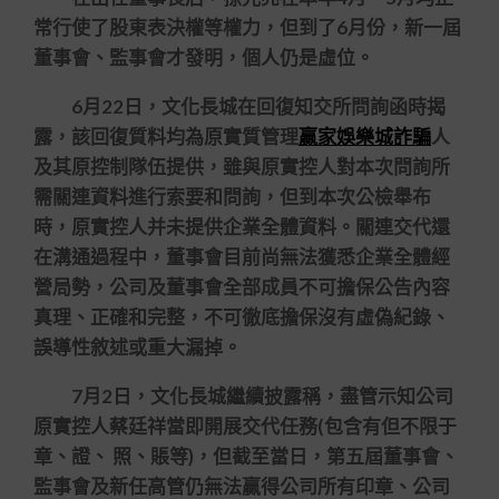
常行使了股東表決權等權力，但到了6月份，新一屆
董事會、監事會才發明，個人仍是虛位。
6月22日，文化長城在回復知交所問詢函時揭
露，該回復質料均為原實質管理
贏家娛樂城詐騙
人
及其原控制隊伍提供，雖與原實控人對本次問詢所
需關連資料進行索要和問詢，但到本次公檢舉布
時，原實控人并未提供企業全體資料。關連交代還
在溝通過程中，董事會目前尚無法獲悉企業全體經
營局勢，公司及董事會全部成員不可擔保公告內容
真理、正確和完整，不可徹底擔保沒有虛偽紀錄、
誤導性敘述或重大漏掉。
7月2日，文化長城繼續披露稱，盡管示知公司
原實控人蔡廷祥當即開展交代任務(包含有但不限于
章、證、 照、賬等)，但截至當日，第五屆董事會、
監事會及新任高管仍無法贏得公司所有印章、公司