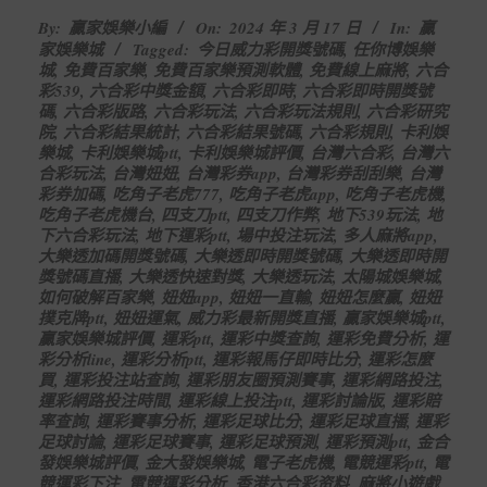
2024-
By:
贏家娛樂小編
On:
2024 年 3 月 17 日
In:
贏
03-
家娛樂城
Tagged:
今日威力彩開獎號碼
,
任你博娛樂
17
城
,
免費百家樂
,
免費百家樂預測軟體
,
免費線上麻將
,
六合
彩539
,
六合彩中獎金額
,
六合彩即時
,
六合彩即時開獎號
碼
,
六合彩版路
,
六合彩玩法
,
六合彩玩法規則
,
六合彩研究
院
,
六合彩結果統計
,
六合彩結果號碼
,
六合彩規則
,
卡利娛
樂城
,
卡利娛樂城ptt
,
卡利娛樂城評價
,
台灣六合彩
,
台灣六
合彩玩法
,
台灣妞妞
,
台灣彩券app
,
台灣彩券刮刮樂
,
台灣
彩券加碼
,
吃角子老虎777
,
吃角子老虎app
,
吃角子老虎機
,
吃角子老虎機台
,
四支刀ptt
,
四支刀作弊
,
地下539玩法
,
地
下六合彩玩法
,
地下運彩ptt
,
場中投注玩法
,
多人麻將app
,
大樂透加碼開獎號碼
,
大樂透即時開獎號碼
,
大樂透即時開
獎號碼直播
,
大樂透快速對獎
,
大樂透玩法
,
太陽城娛樂城
,
如何破解百家樂
,
妞妞app
,
妞妞一直輸
,
妞妞怎麼贏
,
妞妞
撲克牌ptt
,
妞妞運氣
,
威力彩最新開獎直播
,
贏家娛樂城ptt
,
贏家娛樂城評價
,
運彩ptt
,
運彩中獎查詢
,
運彩免費分析
,
運
彩分析line
,
運彩分析ptt
,
運彩報馬仔即時比分
,
運彩怎麼
買
,
運彩投注站查詢
,
運彩朋友圈預測賽事
,
運彩網路投注
,
運彩網路投注時間
,
運彩線上投注ptt
,
運彩討論版
,
運彩賠
率查詢
,
運彩賽事分析
,
運彩足球比分
,
運彩足球直播
,
運彩
足球討論
,
運彩足球賽事
,
運彩足球預測
,
運彩預測ptt
,
金合
發娛樂城評價
,
金大發娛樂城
,
電子老虎機
,
電競運彩ptt
,
電
競運彩下注
,
電競運彩分析
,
香港六合彩资料
,
麻將小遊戲
,