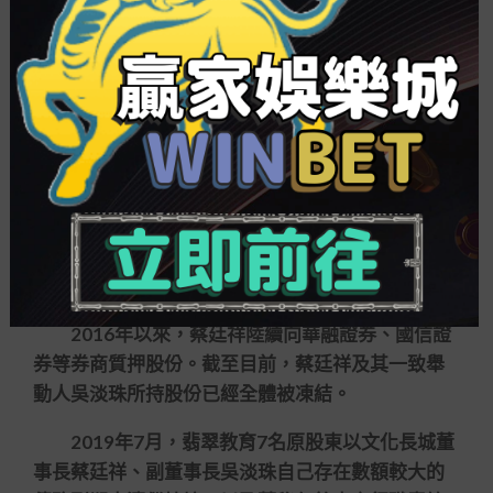
及關連財政資料。對于失控來由，兩方各執一詞，
相互責備。
2018年，文化長城巨虧167億元，年審管帳師
事情所給出了無法表明觀點的審計匯報。2019年、
2020年，文化長城持續吃虧，並且年報被年審管帳
師事情所出具了保存觀點。
三年收21份監管函件
跨界失敗，引爆了文化長城的危機。
2016年以來，蔡廷祥陸續向華融證券、國信證
券等券商質押股份。截至目前，蔡廷祥及其一致舉
動人吳淡珠所持股份已經全體被凍結。
2019年7月，翡翠教育7名原股東以文化長城董
事長蔡廷祥、副董事長吳淡珠自己存在數額較大的