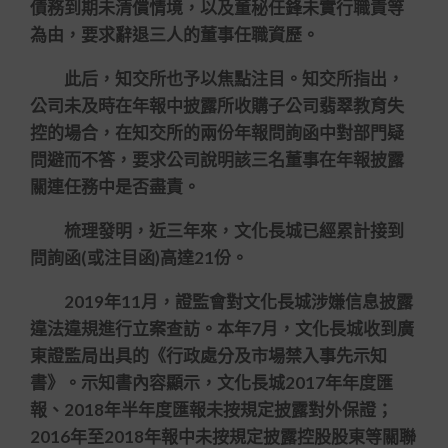
債務到期未清償情境，以及董秘任鋒未實行職責等
為由，要求辭退三人的董事任職資歷。
此后，知交所也予以焦點注目。知交所指出，
公司未及時在年報中披露所收購子公司翡翠教育失
控的場合，在知交所的兩份年報問詢函中對部門疑
問避而不答，要求公司說明該三名董事在年報披露
關連任務中是否盡責。
梳理發明，近三年來，文化長城已經累計接到
問詢函(或注目函)高達21份。
2019年11月，證監會對文化長城涉嫌信息披露
違法違規進行立案查訪。本年7月，文化長城收到廣
東證監局出具的《行政處分及市場禁入事先示知
書》。示知書內容顯示，文化長城2017年年度匯
報、2018年半年度匯報未按規定披露對外保證；
2016年至2018年報中未按規定披露控股股東等關聯