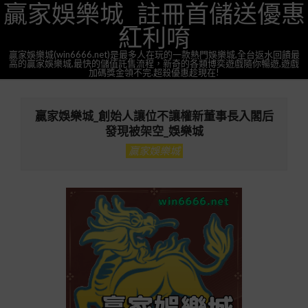
贏家娛樂城_註冊首儲送優惠
Skip
to
紅利唷
content
贏家娛樂城(win6666.net)是最多人在玩的一款熱門娛樂城,全台返水回饋最
高的贏家娛樂城,最快的儲值託售流程，新奇的各類博奕遊戲隨你暢遊,遊戲
加碼獎金領不完.超殺優惠趁現在!
Primary
Navigation
贏家娛樂城_創始人讓位不讓權新董事長入閣后
Menu
發現被架空_娛樂城
贏家娛樂城