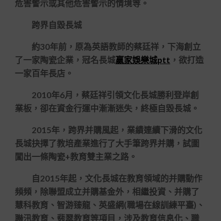
危害警示或其他危害警示的情境等。
跨界自毀長城
約30年前，原為英語教師的蔡廷祥，下海創立
了一家陶瓷企業，冠名長城
贏家娛樂城ptt
，欲打造
一家百年長店。
2010年6月，蔡廷祥引領文化長城勝利登岸創
業板，卻在資金行運中漸漸迷失，終極自毀長城。
2015年，跨界并購風起，業績連續下滑的文化
長城抉擇了教培產業進行了大手筆跨界并購，試圖
闖出一條陶瓷+教育雙主業之路。
自2015年起，文化長城在教育領域的并購動作
頻頻，除聯盟成立并購基金外，相繼投資、并購了
慧科教育、智游臻龍、英盛網(職場在線訓練平臺)、
聯汛教育、翡翠教育等項目，涉及教育信息化、職