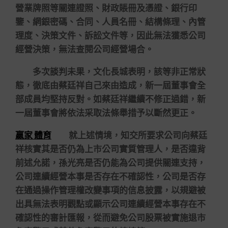
營業牌照等關連證照、財政賬冊及憑證、銀行印
鑒、網銀密碼、合同、人員名冊、結構條理、內管
理度、決策文件、訴訟文件等，因此無法獲悉公司
經營決策，無法查閱公司經營場合。
多次談判未果，文化長城表明，該等非正常狀
態，徹底由蔡廷祥自己來由造成，新一屆董事會全
部成員均堅持反對。如蔡廷祥繼續不修正過錯，新
一屆董事會將依法采取法條舉措予以斷然更正。
贏家 體育
就上述情境，知交所要求公司向蔡廷
祥核實其是否仍為上市公司實質管理人，是否違背
前述允諾，孫光亮是否仍能為公司提供關連支持，
公司連續經營本事是否存在不確認性，公司是否存
在通過操作管理權改變事項的信息披露，以規避被
出具無法表明觀點或顯示公司連續經營本事存在不
確認性的審計匯報，從而避免公司股票被實施退市