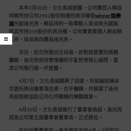
本年3月30日，文化長城披露，公司實控人蔡廷
祥將所持公司2982股份對應的表決權委
winner娛樂
城
托給孫光亮，蔡廷祥的一致舉動人吳淡珠允諾拋
卻其所持309股份的表決權。公司實質管理人將由蔡
廷祥、吳淡珠改變為孫光亮。
次日，知交所發出注目函，針對該買賣的商務
邏輯、孫光亮保持管理權的不亂性等核心疑問，要
求公司進行進一步披露。
4月7日，文化長城賜與了回復，充裕論述稱本
次委托表決權事項合規、合乎邏輯，并展望了孫光
亮前程將協助公司化抒難機的樂觀遠景。
4月30日，文化長城進行了董事會換屆，孫光亮
成為公司第五屆董事會董事長，正式就位。
在出任董事長后，孫光亮在本年4月、5月均正