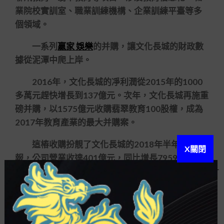
業院校實訓室、職業訓練機構、企業訓練平臺等多
個領域。
一系列
贏家 娛樂
的并購，讓文化長城的財政數
據從泥潭中爬上岸。
2016年，文化長城的凈利潤從2015年的1000
多萬元趕快增長到137億元。次年，文化長城再施重
磅并購，以1575億元收購翡翠教育100股權，成為
2017年教育產業的最大并購案。
這樁收購扮靚了文化長城的2018年半年度匯
X關閉
報，公司營業收達401億元，同比增長7959；歸母
凈利潤494948萬元，同比增長17569。此中，翡翠
教育功勞了近各半的凈利潤。
孰料，這樁風光無窮的并購很快就一地雞毛。
2018年底，翡翠教育失控，謝絕提供有效財政報表