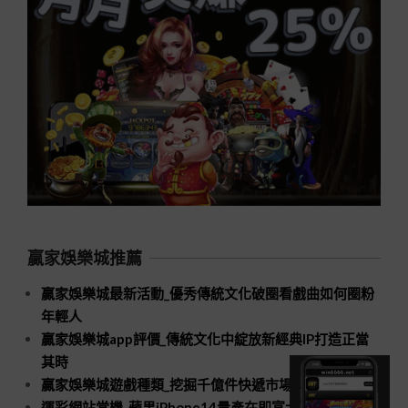
贏家娛樂城推薦
贏家娛樂城最新活動_優秀傳統文化破圈看戲曲如何圈粉
年輕人
贏家娛樂城app評價_傳統文化中綻放新經典IP打造正當
其時
贏家娛樂城遊戲種類_挖掘千億件快遞市場新空間
運彩網站當機_蘋果iPhone14量產在即富士康招工進入高