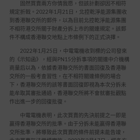
固然買賣兩方你情我愿，但該計劃卻因不相符
規定折戟。2022年1月21日，北控乾淨能源集團收
到香港聯交所的郵件，以為目前北控乾淨能源集團
不相符港交所關于財產分拆上市的關連規定。該郵
件不構成香港聯交地點上市條例下的正式決擇。
2022年1月25日，中電電機收到標的公司發來
的《示知函》，經與PN15分拆事項的關連中介機構
商量后以為，依據香港聯交所的書面回復及香港聯
交所的一般考查習性，在不相符關連條例的場合
下，香港聯交所的該等書面回復即視為本次分拆未
能牟取其審批通過，香港聯交所將不會就審批觀點
作出進一步的回復批復。
中電電機表明，此次買賣的先決前提之一即是
贏得香港聯交所的批準。由于分拆未能贏得香港聯
交所批準，將導致此次買賣的條件前提未能告竣，