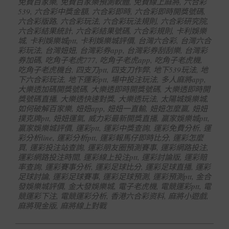
免費百家樂
,
免費百家樂預測軟體
,
免費線上麻將
,
六合彩
539
,
六合彩中獎金額
,
六合彩即時
,
六合彩即時開獎號碼
,
六合彩版路
,
六合彩玩法
,
六合彩玩法規則
,
六合彩研究院
,
六合彩結果統計
,
六合彩結果號碼
,
六合彩規則
,
卡利娛樂
城
,
卡利娛樂城ptt
,
卡利娛樂城評價
,
台灣六合彩
,
台灣六合
彩玩法
,
台灣妞妞
,
台灣彩券app
,
台灣彩券刮刮樂
,
台灣彩
券加碼
,
吃角子老虎777
,
吃角子老虎app
,
吃角子老虎機
,
吃角子老虎機台
,
四支刀ptt
,
四支刀作弊
,
地下539玩法
,
地
下六合彩玩法
,
地下運彩ptt
,
場中投注玩法
,
多人麻將app
,
大樂透加碼開獎號碼
,
大樂透即時開獎號碼
,
大樂透即時開
獎號碼直播
,
大樂透快速對獎
,
大樂透玩法
,
太陽城娛樂城
,
如何破解百家樂
,
妞妞app
,
妞妞一直輸
,
妞妞怎麼贏
,
妞妞
撲克牌ptt
,
妞妞運氣
,
威力彩最新開獎直播
,
贏家娛樂城ptt
,
贏家娛樂城評價
,
運彩ptt
,
運彩中獎查詢
,
運彩免費分析
,
運
彩分析line
,
運彩分析ptt
,
運彩報馬仔即時比分
,
運彩怎麼
買
,
運彩投注站查詢
,
運彩朋友圈預測賽事
,
運彩網路投注
,
運彩網路投注時間
,
運彩線上投注ptt
,
運彩討論版
,
運彩賠
率查詢
,
運彩賽事分析
,
運彩足球比分
,
運彩足球直播
,
運彩
足球討論
,
運彩足球賽事
,
運彩足球預測
,
運彩預測ptt
,
金合
發娛樂城評價
,
金大發娛樂城
,
電子老虎機
,
電競運彩ptt
,
電
競運彩下注
,
電競運彩分析
,
香港六合彩资料
,
麻將小遊戲
,
麻將現金版
,
麻將線上對戰