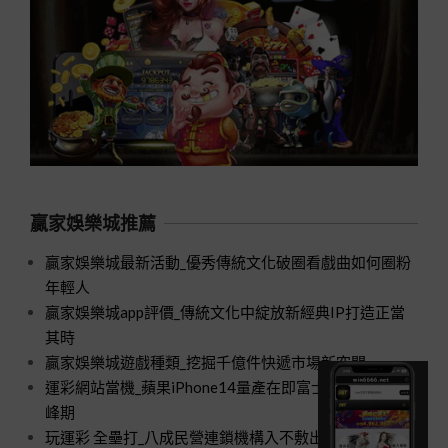
贏家娛樂城推薦
贏家娛樂城最新活動_優秀傳統文化破圈看戲曲如何圈粉
年輕人
贏家娛樂城app評價_傳統文化中綻放新經典IP打造正當
其時
贏家娛樂城遊戲種類_挖掘千億件快遞市場新空間
運彩網站當機_蘋果iPhone14量產在即富士康招工進入高
峰期
玩運彩 全壘打_八成民營連鎖機構入不敷出口腔醫療規模