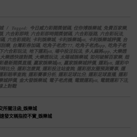
城
Tagged:
今日威力彩開獎號碼
,
任你博娛樂城
,
免費百家樂
,
額
,
六合彩即時
,
六合彩即時開獎號碼
,
六合彩版路
,
六合彩玩法
,
碼
,
六合彩規則
,
卡利娛樂城
,
卡利娛樂城ptt
,
卡利娛樂城評價
,
台
刮刮樂
,
台灣彩券加碼
,
吃角子老虎777
,
吃角子老虎app
,
吃角子老
下六合彩玩法
,
地下運彩ptt
,
場中投注玩法
,
多人麻將app
,
大樂透
大樂透快速對獎
,
大樂透玩法
,
太陽城娛樂城
,
如何破解百家樂
,
妞
彩最新開獎直播
,
贏家娛樂城ptt
,
贏家娛樂城評價
,
運彩ptt
,
運彩中
即時比分
,
運彩怎麼買
,
運彩投注站查詢
,
運彩朋友圈預測賽事
,
運
運彩賠率查詢
,
運彩賽事分析
,
運彩足球比分
,
運彩足球直播
,
運彩
樂城評價
,
金大發娛樂城
,
電子老虎機
,
電競運彩ptt
,
電競運彩下注
,
線上對戰
交所關注函_娛樂城
速發文稱指控不實_娛樂城