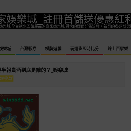
家娛樂城_註冊首儲送優惠紅
一款熱門娛樂城,全台返水回饋最高的贏家娛樂城,最快的儲值託售流程，新奇的各類博
娛樂城
台灣彩券
棋牌遊戲
玩運彩即時比分
線上百家樂
Primary
Navigation
Menu
股半報貴酒到底是誰的？_娛樂城
娛樂城