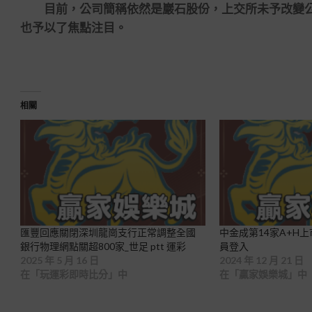
目前，公司簡稱依然是巖石股份，上交所未予改變公
也予以了焦點注目。
相關
匯豐回應關閉深圳龍崗支行正常調整全國
中金成第14家A+H
銀行物理網點關超800家_世足 ptt 運彩
員登入
2025 年 5 月 16 日
2024 年 12 月 21 日
在「玩運彩即時比分」中
在「贏家娛樂城」中