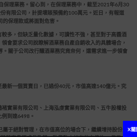
自保理業務。留心到，在保理業務中，截至2021年6月30
股份有限公司，計提壞賬預備約100萬元。近日，有報道
司的保理款或將面對危害。
較多，但缺乏量化數據，可讀性不強，甚至對于高醬酒
，領會要求公司說瞭解酒業務自產自銷收入的具體場合，
等。關于公司改行釀酒業務究竟奈何，還需求進一步領會
新一個買賣日，已過份40元，市值高達140億元。究
褚實業有限公司、上海泓虔實業有限公司、五牛股權投
比例到達6498。
X關
屬于絕對管理，在市值高位的場合下，繼續增持股份并