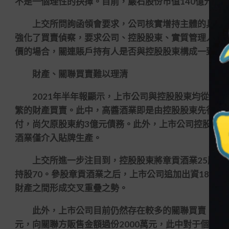
不是一個理性的抉擇。目前，巖石股份市值140億元，
上交所問詢函領會要求，公司核實增持主體的具體地
強化了買賣偵察，要求公司、控股股東、實質管理人及
價的場合，關連賬戶持有人是否與控股股東構成一致舉
財產、關聯買賣難以理清
2021年半年報顯示，上市公司與控股股東均從事白
繁的財產買賣。此中，高醬酒業即是由控股股東先行收
付，尚欠原股東約3億元債務。此外，上市公司控股股
酒業僅介入貼牌生產。
上交所進一步注目到，控股股東將章貢酒業25股權轉
持股70。參股章貢酒業之后，上市公司追加出資180
財產之間形成交叉重疊之勢。
此外，上市公司目前仍然存在較多的關聯買賣。依據20
元，向關聯方販售金額過份2000萬元，此中對于個體