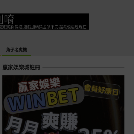
利唷
奕遊戲隨你暢遊,遊戲加碼獎金領不完.超殺優惠趁現在!
角子老虎機
贏家娛樂城註冊