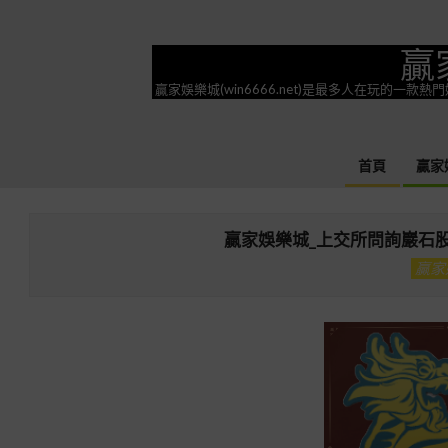
Skip
to
贏
content
贏家娛樂城(win6666.net)是最多人在玩的
首頁
贏家
贏家娛樂城_上交所問詢巖石
贏家