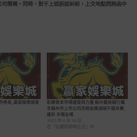
司簡稱。同時，對于上述訴訟糾紛，上交地點問詢函中
上市券商_贏家娛樂城會
彰顯資本市場速度與力量 蘇州農商銀行攜
手蘇州市上市公司亮相金雞湖端午龍舟賽_
運彩 半場全場
2025 年 6 月 26 日
在「玩運彩即時比分」中