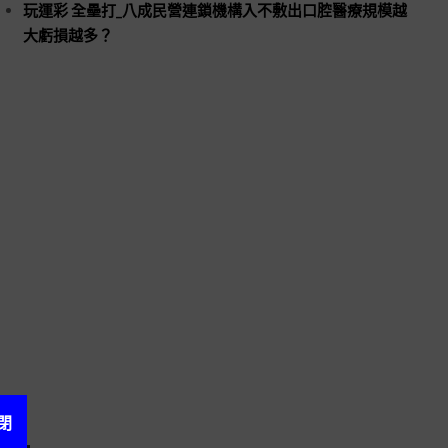
玩運彩 全壘打_八成民營連鎖機構入不敷出口腔醫療規模越
大虧損越多？
閉