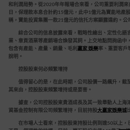
和利潤局勢。從2020年年報場合來看，公司重要利潤來
日，保理款本息合計約15億元，此中1億元為寶能地產
稱，寶能投資集團一款21億元的信托方案顯露違約。公
綜合公司的信息披露來看，戰略性繪出、定性化語言
業、章貢酒業等產銷場合煥發其詞。上交地點問詢函中
包含有產能、產量、銷量、毛利
贏家 娛樂
率、重要客戶
說明。
控股股東何必頻繁增持
值得留心的是，在此時期，公司股價一路飆升，截至最
其來由，控股股東頻繁增持或是要害。
據查，公司控股股東貴酒成長及其一致舉動人上海鴻
資基金控制有限公司頻繁增持，目前持股
大贏家娛樂城
在市場人士看來，控股股東持股比例到達50以上，已