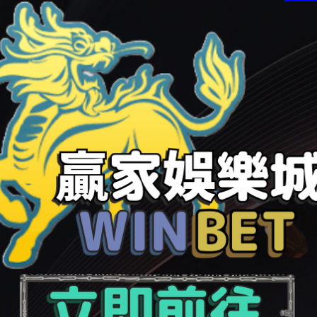
控股股東貴酒成長及其一致舉動人持有的市值約90億元。
位，關連一致舉動人是否存在兜底規劃。另有，上交所
關聯方核對買賣公司股票場合，說明是否存在操作公司股
動人，是否存在應用背後原因信息違規買賣情境。
酒業務，環繞白酒業務，控股股東與上市公司之間存在頻
購之后贈送上市公司。然而，高醬酒業存在大額其他應支
東的產物貴十六代也帶貴字，卻不是上市公司的財產，高醬
讓給了公司，但控股股東仍然保有章貢酒業的管理權，
0萬元，與其共同設立合資公司，上市公司與控股股東所管理
21年半年報，公司向關聯方采購商品金額過份3000萬
的關聯方既有販售又有采購。如此的財產買賣和關聯買賣，