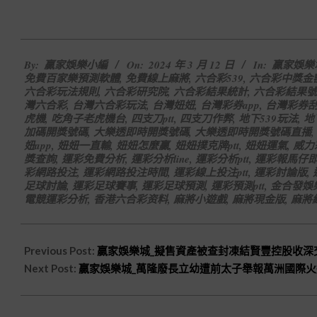
2024-
By:
贏家娛樂小編
On:
2024 年 3 月 12 日
In:
贏家娛樂
03-
免費百家樂預測軟體
,
免費線上麻將
,
六合彩539
,
六合彩中獎金
12
六合彩玩法規則
,
六合彩研究院
,
六合彩結果統計
,
六合彩結果號
灣六合彩
,
台灣六合彩玩法
,
台灣妞妞
,
台灣彩券app
,
台灣彩券
虎機
,
吃角子老虎機台
,
四支刀ptt
,
四支刀作弊
,
地下539玩法
,
地
加碼開獎號碼
,
大樂透即時開獎號碼
,
大樂透即時開獎號碼直播
,
妞app
,
妞妞一直輸
,
妞妞怎麼贏
,
妞妞撲克牌ptt
,
妞妞運氣
,
威力
獎查詢
,
運彩免費分析
,
運彩分析line
,
運彩分析ptt
,
運彩報馬仔
彩網路投注
,
運彩網路投注時間
,
運彩線上投注ptt
,
運彩討論版
,
足球討論
,
運彩足球賽事
,
運彩足球預測
,
運彩預測ptt
,
金合發娛
電競運彩分析
,
香港六合彩资料
,
麻將小遊戲
,
麻將現金版
,
麻將
Previous Post:
贏家娛樂城_擬售資產被查封凍結賢豐控股收深
Next Post:
贏家娛樂城_萬隆廢長立幼遭前太子舉報萬洲國際火