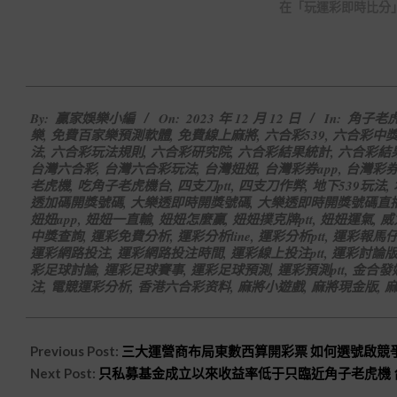
在「玩運彩即時比分
2023-
By:
贏家娛樂小編
On:
2023 年 12 月 12 日
In:
角子老
12-
樂
,
免費百家樂預測軟體
,
免費線上麻將
,
六合彩539
,
六合彩中
12
法
,
六合彩玩法規則
,
六合彩研究院
,
六合彩結果統計
,
六合彩結
台灣六合彩
,
台灣六合彩玩法
,
台灣妞妞
,
台灣彩券app
,
台灣彩
老虎機
,
吃角子老虎機台
,
四支刀ptt
,
四支刀作弊
,
地下539玩法
,
透加碼開獎號碼
,
大樂透即時開獎號碼
,
大樂透即時開獎號碼直
妞妞app
,
妞妞一直輸
,
妞妞怎麼贏
,
妞妞撲克牌ptt
,
妞妞運氣
,
威
中獎查詢
,
運彩免費分析
,
運彩分析line
,
運彩分析ptt
,
運彩報馬
運彩網路投注
,
運彩網路投注時間
,
運彩線上投注ptt
,
運彩討論
彩足球討論
,
運彩足球賽事
,
運彩足球預測
,
運彩預測ptt
,
金合發
注
,
電競運彩分析
,
香港六合彩资料
,
麻將小遊戲
,
麻將現金版
,
Previous Post:
三大運營商布局東數西算開彩票 如何選號啟競
Next Post:
只私募基金成立以來收益率低于只臨近角子老虎機 