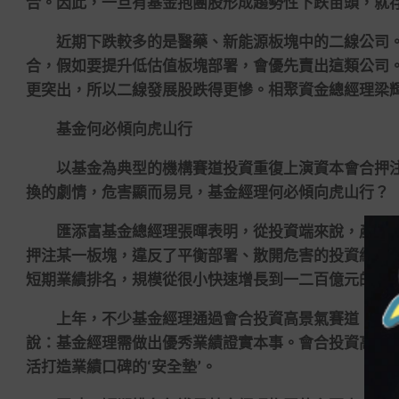
合。因此，一旦有基金抱團股形成趨勢性下跌苗頭，就
近期下跌較多的是醫藥、新能源板塊中的二線公司。
合，假如要提升低估值板塊部署，會優先賣出這類公司
更突出，所以二線發展股跌得更慘。相聚資金總經理梁
基金何必傾向虎山行
以基金為典型的機構賽道投資重復上演資本會合押注
換的劇情，危害顯而易見，基金經理何必傾向虎山行？
匯添富基金總經理張暉表明，從投資端來說，產業中
押注某一板塊，違反了平衡部署、散開危害的投資組合
短期業績排名，規模從很小快速增長到一二百億元的揚
上年，不少基金經理通過會合投資高景氣賽道，以極
說：基金經理需做出優秀業績證實本事。會合投資高景
活打造業績口碑的‘安全墊’。