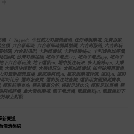
」中
虎機
Tagged:
今日威力彩開獎號碼
,
任你博娛樂城
,
免費百家
獎金額
,
六合彩即時
,
六合彩即時開獎號碼
,
六合彩版路
,
六合彩玩
果號碼
,
六合彩規則
,
卡利娛樂城
,
卡利娛樂城ptt
,
卡利娛樂城評價
,
券刮刮樂
,
台灣彩券加碼
,
吃角子老虎777
,
吃角子老虎app
,
吃角子
地下六合彩玩法
,
地下運彩ptt
,
場中投注玩法
,
多人麻將app
,
大樂
播
,
大樂透快速對獎
,
大樂透玩法
,
太陽城娛樂城
,
如何破解百家樂
,
力彩最新開獎直播
,
贏家娛樂城ptt
,
贏家娛樂城評價
,
運彩ptt
,
運彩
仔即時比分
,
運彩怎麼買
,
運彩投注站查詢
,
運彩朋友圈預測賽事
,
版
,
運彩賠率查詢
,
運彩賽事分析
,
運彩足球比分
,
運彩足球直播
,
運
娛樂城評價
,
金大發娛樂城
,
電子老虎機
,
電競運彩ptt
,
電競運彩下
麻將線上對戰
爭新賽道
台灣清盤線