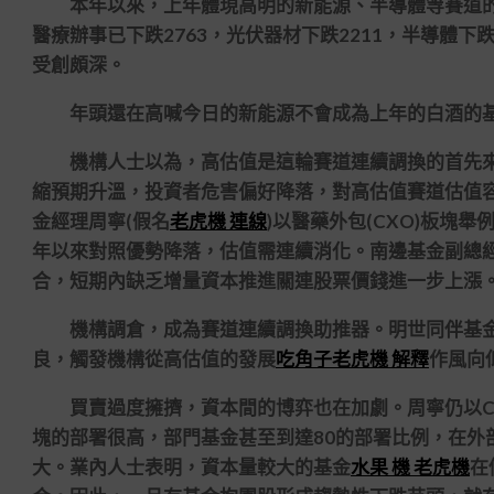
本年以來，上年體現高明的新能源、半導體等賽道的
醫療辦事已下跌2763，光伏器材下跌2211，半導體下
受創頗深。
年頭還在高喊今日的新能源不會成為上年的白酒的基
機構人士以為，高估值是這輪賽道連續調換的首先
縮預期升溫，投資者危害偏好降落，對高估值賽道估值
金經理周寧(假名
老虎機 連線
)以醫藥外包(CXO)板塊
年以來對照優勢降落，估值需連續消化。南邊基金副總經
合，短期內缺乏增量資本推進關連股票價錢進一步上漲
機構調倉，成為賽道連續調換助推器。明世同伴基金
良，觸發機構從高估值的發展
吃角子老虎機 解釋
作風向
買賣過度擁擠，資本間的博弈也在加劇。周寧仍以CX
塊的部署很高，部門基金甚至到達80的部署比例，在外
大。業內人士表明，資本量較大的基金
水果 機 老虎機
在