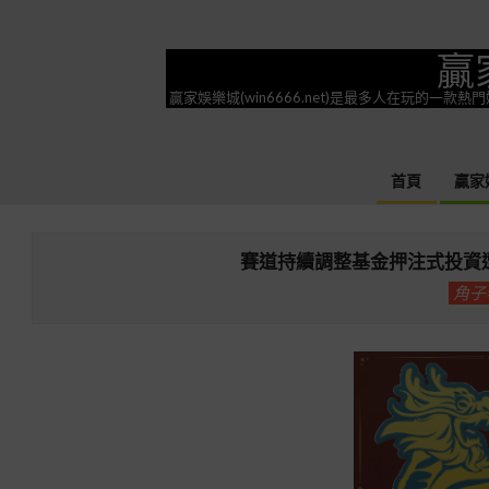
Skip
to
贏
content
贏家娛樂城(win6666.net)是最多人在玩的
首頁
贏家
賽道持續調整基金押注式投資遭
角子