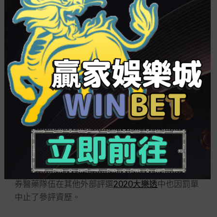
該在知悉上述場合當天示知評選主辦方，并向評選
主辦方提出終止關連解析師及其地點參評隊伍繼續
參評。 此外，解析師在評選結局公布后至今年
度了結前受到前述處置或立案查訪，解析師地點機
構應該在知悉上述場合當天示知評選主辦方，并向
評選主辦方提出中止關連解析師及其地點參評隊伍
當年牟取的獎項。 在業內人士看來，本項規定
較此前加倍細化，較領會地回應了上年部門解析師
評選事件中，由于參評解析師及隊伍遭監管處分而
顯露的名次空白場合。2021年，第十九屆新財富最
佳解析師放榜，但醫藥生物產業第一名顯露空白。
據了解，空白的第一名原先為興業證券醫藥隊伍，
但因其研報此前遭福建證監局出具警示函，后該隊
伍自動退出了本次評選。除新財富評選外，興業證
券醫藥隊伍在其他外部評選
2020大樂透
中也因罰單
中止了參評資歷。