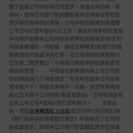
關于披露公司持股場合的要求，增強合規控制，經
研討，證券公司發行對具體股票作出領會估值和投
資評級的證券研討匯報，公司持有該股票到達關連
上市公司已發布股份1以上的，應該在證券研討匯報
中向客戶披露本公司持有該股票的具體場合(包含有
持股業務種別、持股量、鎖固定期限等)和發行研報
業務潛在的益處沖突危害，且在證券研討匯報發行
日及第二個買賣日，不得進行與證券研討匯報意見
相反的買賣。 中證協也對券商持有上市公司股
份的類型進行了領會限定：包含有在證券公司自有
資本賬戶下，除做市業務外，包銷、自營等業務持
股以及另類子公司持股(重要為跟投)，且持股類型包
含有上市公司A股和H股已發布股份。 但是此
前，證監
台灣樂透彩 六合彩
會2020年3月份校訂的
《發行證券研討匯報暫行規定》中曾提及了公司持
股披露要求：即證券公司發行對具體股票作出領會