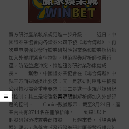
賣方研討產業執業規范進一步升級。 近日，中
國證券業協會向各證券公司下發《場合傳遞》，再
次重申增強對發行證券研討匯報業務和證券解析師
加入外部評選自律控制，規范證券解析師執業行
徑，防范益處沖突，推進證券研討業務康健成
長。 獲悉，中國證券業協會在《場合傳遞》中
就三方面疑問提出要求：其一是就研討匯報中披露
公司持股場合重申要求；其二是進一步規范調研紀
要控制；其三是增強
彩票源碼
對解析師加入外部評
選的控制。 Choice數據顯示，截至8月24日，產
業內共有3711名在冊解析師。 到達1以上
個股研報須披露券商持股 具體來看，《場合傳
遞》顯示，為落實《發行證券研討匯報暫行規定》