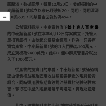
顯黯淡。數據顯示，截至12月20日，姜超控制的中
泰超新星1號成立以來已經跌近20，同期，同期滬深
300跌635，同類基金回報約為494。
公然資料顯示，中泰資管旗下
線上 真人 百 家 樂
的中泰超新星1號在本年4月12日存案成立，托管人
是招商銀行，由姜超充當基金經理。作為一只券商
資管產物，中泰超新星1號的介入門檻為100萬元，
成立規模為9400萬元，此中，僅中泰資管自身就投
入了1300萬元。
從產物的投資目的來看，中泰超新星1號通過構
建由優質權益類及固定收益類證券構造的現貨投資
組合，同時運用股指期貨等對沖器具控制體制性危
害，奪取在中歷久跑贏錢幣平均增速，實現財產增
值。
此中，股權類財產的比例(按市值算計)低于財產