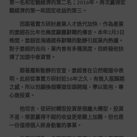
第一名和宏觀經濟的第二名；2016年，再次贏得宏
觀經濟的第一和固定收益的第三。
而跟著賣方研討產業人才迭代加快，作為產業
的姜超在比年也幾度顯露辭職的傳言。本年2月3日
晚間，姜超從海通證券辭職的動靜引起業內熱議。
對于姜超的去向，業內曾有多種測度，但終極他抉
擇了加盟中泰資管。
跟著履新動靜的官宣，姜超曾在公然報道中表
明，此前從事賣方研討近16年之久，有進入瓶頸期
之感，所以但願換個賽道從頭開端，學以致用，專
心做投資。
他坦言，從研討轉型投資是個龐大轉型，投資
不易，想要贏得不錯的收益更是難上加難，但也是
一份值得個人終身勤奮的事業。