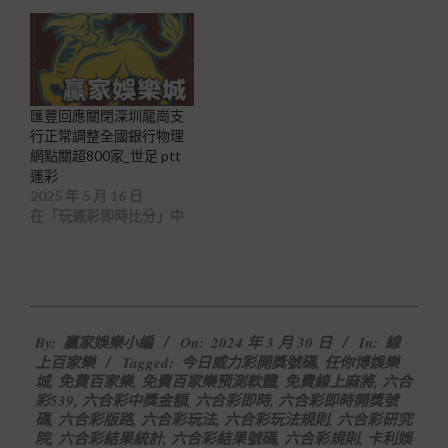
匯豐回應關閉深圳龍崗支
行正常調整全國銀行物理
網點關超800家_世足 ptt
運彩
2025 年 5 月 16 日
在「玩運彩即時比分」中
2024-
By:
贏家娛樂小編
On:
2024 年 3 月 30 日
In:
線
03-
上百家樂
Tagged:
今日威力彩開獎號碼
,
任你博娛樂
30
城
,
免費百家樂
,
免費百家樂預測軟體
,
免費線上麻將
,
六合
彩539
,
六合彩中獎金額
,
六合彩即時
,
六合彩即時開獎號
碼
,
六合彩版路
,
六合彩玩法
,
六合彩玩法規則
,
六合彩研究
院
,
六合彩結果統計
,
六合彩結果號碼
,
六合彩規則
,
卡利娛