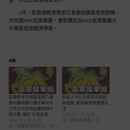
5月，原首席經濟學家花長春從國泰君安辭職，
并加盟KKR投資集團，最新職位為KKR投資集團大
中華區首席經濟學家。
相關
彰顯資本市場速度與力量
皖晉上市公司高管共話創
蘇州農商銀行攜手蘇州市
新發展_贏家娛樂城優惠玩
上市公司亮相金雞湖端午
法
龍舟賽_運彩 半場全場
2025 年 1 月 12 日
2025 年 6 月 26 日
在「贏家娛樂城」中
在「玩運彩即時比分」中