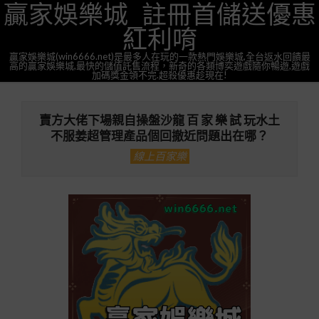
贏家娛樂城_註冊首儲送優惠
Skip
to
紅利唷
content
贏家娛樂城(win6666.net)是最多人在玩的一款熱門娛樂城,全台返水回饋最
高的贏家娛樂城,最快的儲值託售流程，新奇的各類博奕遊戲隨你暢遊,遊戲
加碼獎金領不完.超殺優惠趁現在!
Primary
Navigation
賣方大佬下場親自操盤沙龍 百 家 樂 試 玩水土
Menu
不服姜超管理產品個回撤近問題出在哪？
線上百家樂