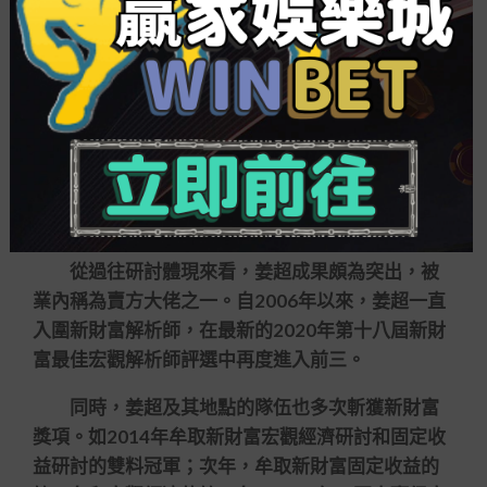
曾坦言投資
機械百家樂作弊
不易
固然產物接連回撤引起市場注目，但這能夠早
在姜超預料之中。
公然信息顯示，姜超結業于清華大學，佔有經
濟學博士學位，2006年進入國泰君安研討所，7年
后，他在2013年加盟海通證券研討所。
從過往研討體現來看，姜超成果頗為突出，被
業內稱為賣方大佬之一。自2006年以來，姜超一直
入圍新財富解析師，在最新的2020年第十八屆新財
富最佳宏觀解析師評選中再度進入前三。
同時，姜超及其地點的隊伍也多次斬獲新財富
獎項。如2014年牟取新財富宏觀經濟研討和固定收
益研討的雙料冠軍；次年，牟取新財富固定收益的