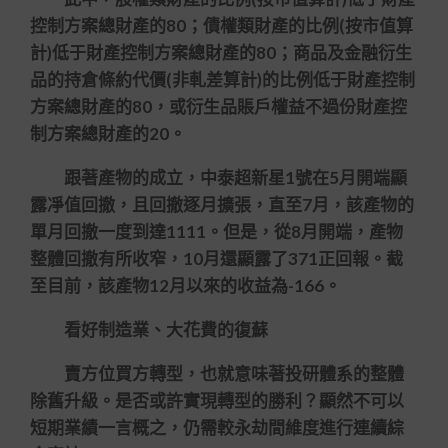
控制方案總財產的80；債權類財產的比例(按市值算
計)低于財產控制方案總財產的80；商品及金融衍生
品的持倉條約代價(非軋差算計)的比例低于財產控制
方案總財產的80，或衍生品賬戶權益不過份財產控
制方案總財產的20。
跟著產物的成立，中泰超新星1號在5月開端顯
露凈值回撤，且回撤逐月擴張，直至7月，該產物的
單月回撤一度到達1111。但是，從8月開端，產物
整體回撤有所收窄，10月還顯露了371正回報。截
至目前，該產物12月以來的收益為-166。
看好制造業、大花費的復蘇
賣方位買方轉型，也就意味著投研體系的整體
除舊升級。是否或許實現轉型的勝利？顯然不可以
短期業績一言概之，仍需較永劫間維度進行連續綜