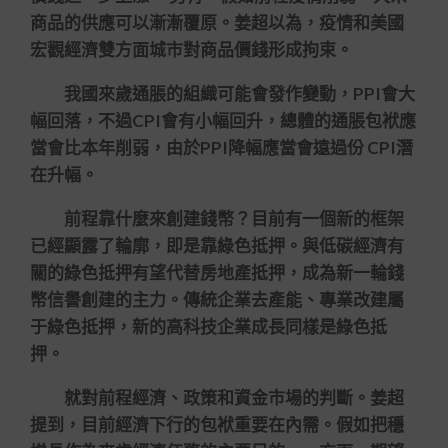
商品的供應可以漸漸覆原。姜超以為，疫情和美國
宏觀經濟雙方面城市對商品價錢形成拘束。
我國來歲通脹的組織可能會發作變動，PPI會大
幅回落，不過CPI會有小幅回升，總體的通脹包袱應
當會比本年削弱，由於PPI降幅應當會遠過份 CPI潛
在升幅。
前程靠什麼來創建錢幣？目前有一個新的框架
已經顯露了輪廓，即是靠綠色抵押。與低碳經濟有
關的綠色抵押有望代替房地產抵押，成為新一輪錢
幣信譽創建的主力。傳統企業去產能、專業改建屬
于綠色抵押，新的高科技企業成長同樣是綠色抵
押。
就對前程經濟、政策和資金市場的判斷。姜超
提到，目前經濟下行的包袱重要在內需。假如把穩