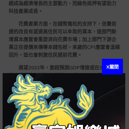
經成為經濟增長的主要動力，而綠色抵押有望助力
科技產業成長。
花費產業方面，在錢幣寬松的支持下，信譽前
提的改良有望提高住民可以牟取的資本，這部門新
增資本應當會重要流向花費市場；加上部門下游企
業正在提價來傳導本錢包袱，來歲的CPI應當會溫順
回升，這也會刺激住民提前花費。
X關閉
展望2022年，姜超預測GDP增速或在5擺佈，
而廣義錢幣和社融余額增速仍維持在8-10擺佈，錢
幣超發的情勢難以得到基本性的變更。而在房住不
炒的底細下，超發的錢幣有望流入資金市場。
這也是我個人
百家樂 英文術語
抉擇從研討轉型
做投資的一個最主要的來由，我做了一個歷久的判
斷，以為在前程的10年甚至20年，重要的時機就在
于中國的資金市場。他說。