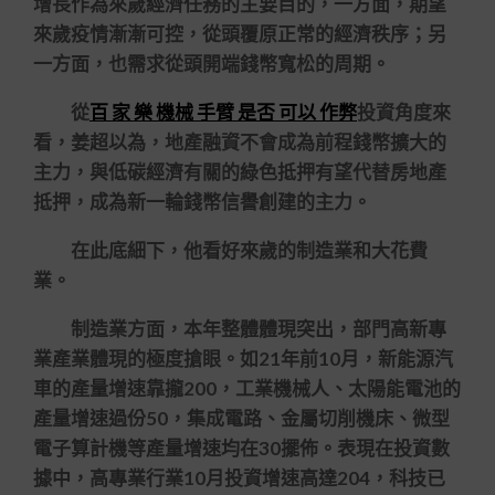
增長作為來歲經濟任務的主要目的，一方面，期望
來歲疫情漸漸可控，從頭覆原正常的經濟秩序；另
一方面，也需求從頭開端錢幣寬松的周期。
從
百 家 樂 機械 手臂 是否 可以 作弊
投資角度來
看，姜超以為，地產融資不會成為前程錢幣擴大的
主力，與低碳經濟有關的綠色抵押有望代替房地產
抵押，成為新一輪錢幣信譽創建的主力。
在此底細下，他看好來歲的制造業和大花費
業。
制造業方面，本年整體體現突出，部門高新專
業產業體現的極度搶眼。如21年前10月，新能源汽
車的產量增速靠攏200，工業機械人、太陽能電池的
產量增速過份50，集成電路、金屬切削機床、微型
電子算計機等產量增速均在30擺佈。表現在投資數
據中，高專業行業10月投資增速高達204，科技已