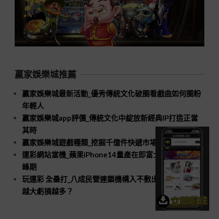
贏家娛樂城推薦
贏家娛樂城最新活動_優秀傳統文化破圈看戲曲如何圈粉
年輕人
贏家娛樂城app評價_傳統文化中綻放新經典IP打造正當
其時
贏家娛樂城遊戲種類_挖掘千億件快遞市場新空間
運彩網站當機_蘋果iPhone14量產在即富士康招工進入高
峰期
玩運彩 全壘打_八成民營連鎖機構入不敷出口腔醫療規模
越大虧損越多？