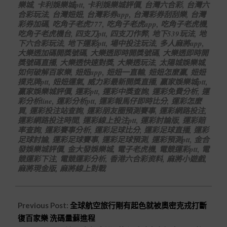
樂城
,
卡利娛樂城ptt
,
卡利娛樂城評價
,
台灣六合彩
,
台灣六
合彩玩法
,
台灣妞妞
,
台灣彩券app
,
台灣彩券刮刮樂
,
台灣
彩券加碼
,
吃角子老虎777
,
吃角子老虎app
,
吃角子老虎機
,
吃角子老虎機台
,
四支刀ptt
,
四支刀作弊
,
地下539玩法
,
地
下六合彩玩法
,
地下運彩ptt
,
場中投注玩法
,
多人麻將app
,
大樂透加碼開獎號碼
,
大樂透即時開獎號碼
,
大樂透即時開
獎號碼直播
,
大樂透快速對獎
,
大樂透玩法
,
太陽城娛樂城
,
如何破解百家樂
,
妞妞app
,
妞妞一直輸
,
妞妞怎麼贏
,
妞妞
撲克牌ptt
,
妞妞運氣
,
威力彩最新開獎直播
,
贏家娛樂城ptt
,
贏家娛樂城評價
,
運彩ptt
,
運彩中獎查詢
,
運彩免費分析
,
運
彩分析line
,
運彩分析ptt
,
運彩報馬仔即時比分
,
運彩怎麼
買
,
運彩投注站查詢
,
運彩朋友圈預測賽事
,
運彩網路投注
,
運彩網路投注時間
,
運彩線上投注ptt
,
運彩討論版
,
運彩賠
率查詢
,
運彩賽事分析
,
運彩足球比分
,
運彩足球直播
,
運彩
足球討論
,
運彩足球賽事
,
運彩足球預測
,
運彩預測ptt
,
金合
發娛樂城評價
,
金大發娛樂城
,
電子老虎機
,
電競運彩ptt
,
電
競運彩下注
,
電競運彩分析
,
香港六合彩资料
,
麻將小遊戲
,
麻將現金版
,
麻將線上對戰
Previous Post:
全球航空旅行剛有起色就被奧密克戎打斷
復百家樂 洗碼量蘇進程