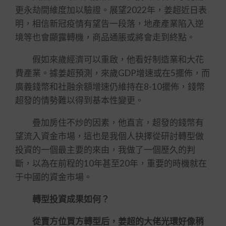
更永劫間維度加以驗證。展望2022年，姜超近日表
明，相信新冠疫情有望告一段落，地產產業陷入逆
境等也會顯露轉機，商品通脹或將會走到終點。
假如來歲經濟可以重啟，他看好制造業和大花
費產業。據姜超預測，來歲GDP增速或在5擺佈，而
廣義錢幣和社融余額增速仍維持在8-10擺佈，錢幣
超發的情勢難以得到基本性變更。
疊加房住不炒的因素，他直言，超發的錢幣有
望流入資金市場，這也是我個人抉擇從研討轉型做
投資的一個最主要的來由，我做了一個歷久的判
斷，以為在前程的10年甚至20年，重要的時機就在
于中國的資金市場。
轉型投資成果如何？
從賣方位買方轉型后，姜超的大佬光環好像稍