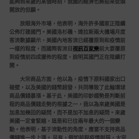
能夠到來歲的某個時刻，我國的經濟也將迎來從頭
開放的但願。
放眼海外市場，他表明，海外許多國家正陸續
公佈打建國門。美國洛杉磯、達拉斯兩大機場月度
客流數據顯示，美國內地客流已經覆原到和疫情前
一樣的程度，而國際客流目
視訊百家樂
前大要覆原
到疫情前四成擺佈的程度，說明其國門正在陸續打
開。
大宗商品方面，他以為，疫情下原料國家出口
碰壁，以及美國的錢幣超發，共同導致了此輪環球
商品價錢暴漲。基于此，美國的印鈔趨勢是判斷前
程的商品價錢走勢的根據之一，我以為來歲美國是
加息加幾回的疑問，而不是加不加息的疑問。來歲
美國一定會緊縮，這是和已往兩年最大的一個變
動。他表明，基于流動性的角度，應當不支持商品
價錢進一步上漲。 另有，假如前程疫情削弱，大宗