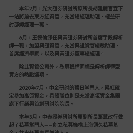
本年2月，光大證券研討所原所長胡雅麗官宣下
一站將前去東方紅資管，充當總經理助理、權益研
討部總經理一職。
6月，王德倫卸任興業證券研討所首席手段解析
師一職，加盟興證資管，充當興證資管總裁助理、
首席經濟學家，以及興業證券董事總經理。
除此資管公司外，私募機構同樣是解析師轉型
買方的熱點選項。
2020年7月，中金研討的舊日掌門人，梁紅確
定參加高瓴資金，具體職位則是充當高瓴資金集團
旗下行業與首創研討院院長。
本年3月，中泰證券研討所原副所長篤慧改行做
起了私募掌門人——創立私募機構上海領久私募基
金，并出任董事長兼法人。