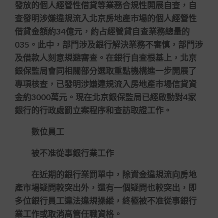
發放的個人經營性借貸等業務合規性開展自查，自
查發明涉嫌違規流入北京房地產市場的個人經營性
借貸金額約34億元，約占經營貸自查業務總量的
035。此中，部門涉及銀行解決業務不審慎，部門涉
及借款人刻意規避審查。在銀行自查根基上，北京
銀保監局會同相關部分選取重點機構進一步開展了
專項核查，已發明涉嫌違規流入房地產市場信貸資
金約3000萬元。現在北京銀保監局已經啟動對4家
銀行的行政處罰立案程序和查訪取證工作。
數位員工
被不准從事銀行業工作
在近期的銀行業罰單中，除資金違規流向房地
產市場疑問較突出外，還有一個疑問也較突出，即
多位銀行員工違法違規操縱，終極被不准從事銀行
業工作或取消高管任職資格。