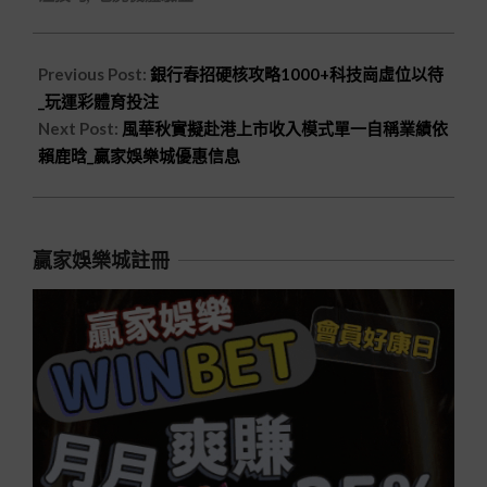
Previous Post:
銀行春招硬核攻略1000+科技崗虛位以待
_玩運彩體育投注
Next Post:
風華秋實擬赴港上市收入模式單一自稱業績依
賴鹿晗_贏家娛樂城優惠信息
贏家娛樂城註冊