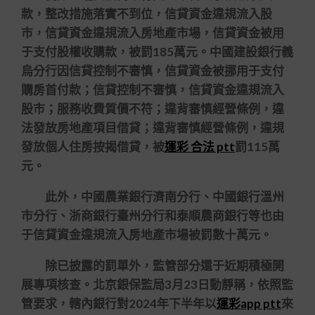
款，整改措施落實不到位，信貸資金違規流入股
市，信貸資金違規流入房地產市場，信貸資金被用
于支付股權收購款，被罰185萬元。中國建設銀行義
烏分行因信貸控制不審慎，信貸資金被挪用于支付
購房首付款；信貸控制不審慎，信貸資金違規流入
股市；服務收費質價不符；違背審慎經營條例，違
法發放房地產項目借貸；違背審慎經營條例，違規
發放個人住房按揭借貸，被
運彩 合法 ptt
罰115萬
元。
此外，中國農業銀行濟南分行、中國銀行溫州
市分行、浙商銀行臺州分行和泰順農商銀行等也由
于信貸資金違規流入房地產市場被罰數十萬元。
除已披露的罰單外，監管部分還于近期積極開
展專項核查。北京銀保監局3月23日動靜稱，依照監
管要求，轄內銀行對2024年下半年以
運彩app ptt
來