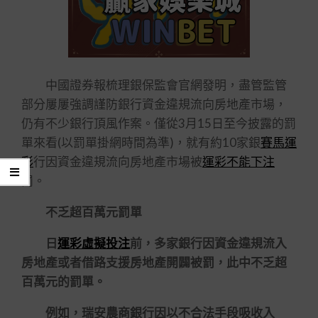
中國證券報梳理銀保監會官網發明，盡管監管
部分屢屢強調謹防銀行資金違規流向房地產市場，
仍有不少銀行頂風作案。僅從3月15日至今披露的罰
單來看(以罰單掛網時間為準)，就有約10家銀
賽馬運
彩
行因資金違規流向房地產市場被
運彩不能下注
罰。
不乏超百萬元罰單
日
運彩虛擬投注
前，多家銀行因資金違規流入
房地產或者借路支援房地產開闢被罰，此中不乏超
百萬元的罰單。
例如，瑞安農商銀行因以不合法手段吸收入