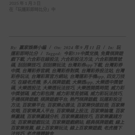
2025 年 1 月 3 日
在「玩運彩即時比分」中
2024-
By:
贏家娛樂小編
On:
2024 年 9 月 11 日
In:
玩
09-
運彩即時比分
Tagged:
今彩539中獎兌換
,
免費棋牌遊
11
戲下載
,
六合彩在線投注
,
六合彩投注方法
,
六合彩開獎號
碼
,
刮刮樂技巧
,
刮刮樂玩法
,
台灣彩券app下載
,
台灣彩券
中獎
,
台灣彩券官網
,
台灣彩券對獎
,
台灣彩券投注站
,
台灣
彩券玩法
,
台灣彩票官方網站
,
台灣運彩手機app
,
四支刀技
巧
,
在線老虎機
,
多人棋牌遊戲
,
大樂透app
,
大樂透中獎號
碼
,
大樂透投注
,
大樂透玩法技巧
,
大樂透開獎時間
,
威力彩
中獎號碼
,
威力彩包牌
,
威力彩常見號碼
,
威力彩玩法技巧
,
手機棋牌遊戲
,
棋牌遊戲平台
,
熱門棋牌遊戲
,
玩運彩投注
方法
,
百家樂平台
,
百家樂必勝法
,
百家樂快速註冊
,
百家樂
攻略
,
百家樂真人平台
,
百家樂線上投注
,
百家樂論壇
,
百家
樂贏錢
,
百家樂贏錢分析
,
百家樂贏錢技巧
,
百家樂贏錢方
法
,
百家樂遊戲玩法
,
百家樂遊戲網站
,
經典棋牌遊戲
,
線上
百家樂推薦
,
線上百家樂玩法
,
線上百家樂遊戲
,
老虎機下
注技巧
,
老虎機體驗金