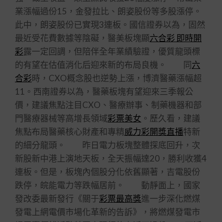
業漲幅過份15，金發拉比、朗姿股份等多股漲停。
此中，朗姿股份已實現3連板。國信證券以為，固然
最近受花費數據等陰礙，醫美板塊顯
六合彩 即時開
彩
露一定回調，但陪伴全年業績驗證，優質龍頭標
的有望在估值消化后迎來新的布局良機。 同
六
合彩
時，CXO概念股也逆勢上漲，博濟醫藥漲幅超
11。西南證券以為，醫藥板塊有望迎來三季報公
價，建議焦點注目CXO、醫療辦事、制藥機器和部
門醫療器械等高增長領域
彩票美女
。歷久看，建議
焦點布局醫藥核心財產和專精
威力彩開獎直播
特新
的細分龍頭。 昨日電力板塊整體探底回升，次
新股新中港上演地天板，全天振幅達20，勝利收獲4
連板。但是，板塊內個股分化依舊顯著，吉電股份
跌停，皖能電力等跌幅居前。 動靜面上，國家
發改委最新發行《關于
彩票最高獎
進一步深化燃煤
發電上網電價市場化革新的告訴》，將燃煤發電市