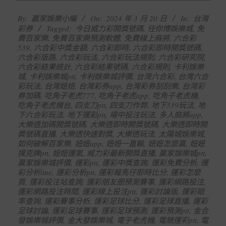
2024-
By:
贏家娛樂小編
On:
2024 年 3 月 20 日
In:
台灣
03-
彩券
Tagged:
今日威力彩開獎號碼
,
任你博娛樂城
,
免
20
費百家樂
,
免費百家樂預測軟體
,
免費線上麻將
,
六合彩
539
,
六合彩中獎金額
,
六合彩即時
,
六合彩即時開獎號碼
,
六合彩版路
,
六合彩玩法
,
六合彩玩法規則
,
六合彩研究院
,
六合彩結果統計
,
六合彩結果號碼
,
六合彩規則
,
卡利娛樂
城
,
卡利娛樂城ptt
,
卡利娛樂城評價
,
台灣六合彩
,
台灣六合
彩玩法
,
台灣妞妞
,
台灣彩券app
,
台灣彩券刮刮樂
,
台灣彩
券加碼
,
吃角子老虎777
,
吃角子老虎app
,
吃角子老虎機
,
吃角子老虎機台
,
四支刀ptt
,
四支刀作弊
,
地下539玩法
,
地
下六合彩玩法
,
地下運彩ptt
,
場中投注玩法
,
多人麻將app
,
大樂透加碼開獎號碼
,
大樂透即時開獎號碼
,
大樂透即時開
獎號碼直播
,
大樂透快速對獎
,
大樂透玩法
,
太陽城娛樂城
,
如何破解百家樂
,
妞妞app
,
妞妞一直輸
,
妞妞怎麼贏
,
妞妞
撲克牌ptt
,
妞妞運氣
,
威力彩最新開獎直播
,
贏家娛樂城ptt
,
贏家娛樂城評價
,
運彩ptt
,
運彩中獎查詢
,
運彩免費分析
,
運
彩分析line
,
運彩分析ptt
,
運彩報馬仔即時比分
,
運彩怎麼
買
,
運彩投注站查詢
,
運彩朋友圈預測賽事
,
運彩網路投注
,
運彩網路投注時間
,
運彩線上投注ptt
,
運彩討論版
,
運彩賠
率查詢
,
運彩賽事分析
,
運彩足球比分
,
運彩足球直播
,
運彩
足球討論
,
運彩足球賽事
,
運彩足球預測
,
運彩預測ptt
,
金合
發娛樂城評價
,
金大發娛樂城
,
電子老虎機
,
電競運彩ptt
,
電