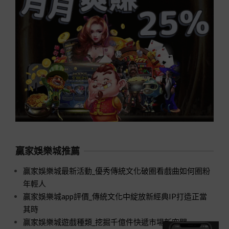
贏家娛樂城推薦
贏家娛樂城最新活動_優秀傳統文化破圈看戲曲如何圈粉
年輕人
贏家娛樂城app評價_傳統文化中綻放新經典IP打造正當
其時
贏家娛樂城遊戲種類_挖掘千億件快遞市場新空間