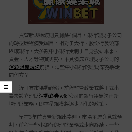
資管新規過渡期只剩餘4個月，銀行理財子公司
的轉型歷程備受矚目。相對于大行、股份行及頭部
區域銀行，大多數中小銀行受制于自身投研本事、
資金、人才等物質劣勢，不具備成立理財子公司的
運彩 過關玩法
前提。這些中小銀行的理財業務將走
向何方？
近日有市場動靜稱，前程監管政策或將正式出
臺未設立理財
運動彩券 wiki
公司的銀行將無法再新
增理財業務，即存量規模將逐步消化的政策。
早在3年前資管新規出臺時，市場主流意見就預
判，前程一些小銀行的理財業務或走向終結。一些