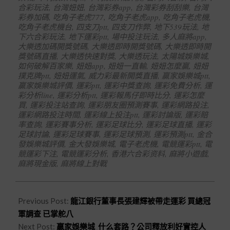
合彩玩法
,
台灣妞妞
,
台灣彩券app
,
台灣彩券刮刮樂
,
台灣
彩券加碼
,
吃角子老虎777
,
吃角子老虎app
,
吃角子老虎機
,
吃角子老虎機台
,
四支刀ptt
,
四支刀作弊
,
地下539玩法
,
地
下六合彩玩法
,
地下運彩ptt
,
場中投注玩法
,
多人麻將app
,
大樂透加碼開獎號碼
,
大樂透即時開獎號碼
,
大樂透即時開
獎號碼直播
,
大樂透快速對獎
,
大樂透玩法
,
太陽城娛樂城
,
如何破解百家樂
,
妞妞app
,
妞妞一直輸
,
妞妞怎麼贏
,
妞妞
撲克牌ptt
,
妞妞運氣
,
威力彩最新開獎直播
,
贏家娛樂城ptt
,
贏家娛樂城評價
,
運彩ptt
,
運彩中獎查詢
,
運彩免費分析
,
運
彩分析line
,
運彩分析ptt
,
運彩報馬仔即時比分
,
運彩怎麼
買
,
運彩投注站查詢
,
運彩朋友圈預測賽事
,
運彩網路投注
,
運彩網路投注時間
,
運彩線上投注ptt
,
運彩討論版
,
運彩賠
率查詢
,
運彩賽事分析
,
運彩足球比分
,
運彩足球直播
,
運彩
足球討論
,
運彩足球賽事
,
運彩足球預測
,
運彩預測ptt
,
金合
發娛樂城評價
,
金大發娛樂城
,
電子老虎機
,
電競運彩ptt
,
電
競運彩下注
,
電競運彩分析
,
香港六合彩资料
,
麻將小遊戲
,
麻將現金版
,
麻將線上對戰
Previous Post:
龍江銀行董事長張建輝被帶走運彩 買總冠
軍調查 已掌舵八
Next Post:
贏家娛樂城_什么套路？公司釋放利好實控人