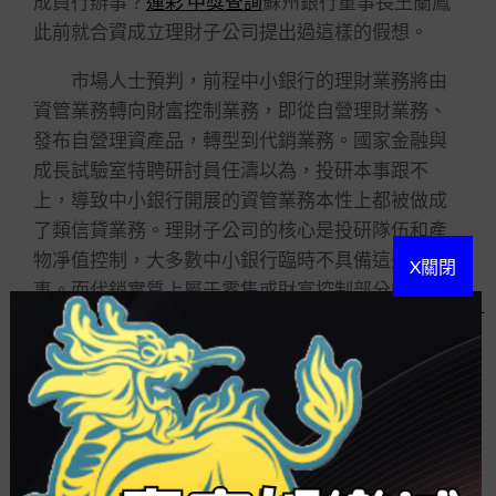
成員行辦事？
運彩 中獎查詢
蘇州銀行董事長王蘭鳳
此前就合資成立理財子公司提出過這樣的假想。
市場人士預判，前程中小銀行的理財業務將由
資管業務轉向財富控制業務，即從自營理財業務、
發布自營理資產品，轉型到代銷業務。國家金融與
成長試驗室特聘研討員任濤以為，投研本事跟不
上，導致中小銀行開展的資管業務本性上都被做成
了類信貸業務。理財子公司的核心是投研隊伍和產
物凈值控制，大多數中小銀行臨時不具備這些本
X關閉
事。而代銷實質上屬于零售或財富控制部分的業
務，和財產控制部分沒有關系，這意味著假如不設
立理財公司，一些小銀行的財產控制部將會逐步萎
縮直至中止。
華北地域某城商行資管業務人士以為，縱然轉
型代銷業務，仍需求銀行具有一定的自營理財本
事。此刻確認性時機是財富控制和零售轉型，沒有