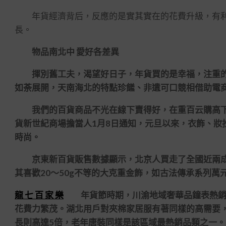
年貨經濟背后，反應的是實其實在的花費升級，有利于
長。
物品南北中 愛好各差異
揮別舊工夫，渴望好日子，年貨買的是幸福，注重的
如荼展開，天南海北的特點珍饈、非遺可口競相借助電
我們的百貨商品不光在線下賣得好，在重百云購高下
貨新世紀商場擔當人1月8日通知，元旦以來，衣飾、妝
時尚。
京東新百貨販售數據顯示，北京人買走了全國近兩成
其喜歡20～50g不等的大克重金飾，如古法傳承系列
龍 七 百 家 樂
年貨節時期，川渝地域奢華品鐘表熱銷，
花費力繁茂。湖北用戶對夾棉家居服有著同樣的高需要，
長則高達5倍，老年唐裝同樣是該區域最熱銷品類之一。