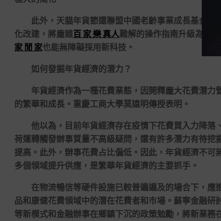
此外，天貓年貨節還聯盟中國老齡事業成長基金會共
化改建，將龐雜
百 家 樂 真人
難解的操作指南升級為針對
家 閒 家
也能無障礙採用新科技。
如何發掘年貨經濟的潛力？
年貨經濟作為一種花費業態，因開釋龐大花費潛力營
的繁華和成長。重慶工商大學莫遠明傳授表明。
他以為，目前年貨經濟存在疫情下花費買入力降落、
荷運轉觸發辦事質量不高級疑問，還有許多潛力有待挖
提高。此外，辦事花費占比偏低。因此，年貨經濟不可
多個領域提升供應，是繁華年貨經濟的主要抓手。
在物流暢信等硬件設施已較普遍遍及的場合下，應進
品和康健花費領域中的潛在花費者和市場。蘇寧金融研
等新模式和金融辦事在鄉鎮下沉的政策勉勵，將新業務