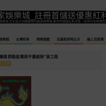
家娛樂城_註冊首儲送優惠紅
一款熱門娛樂城,全台返水回饋最高的贏家娛樂城,最快的儲值託售流程，新奇的各類博
娛樂城
台灣彩券
棋牌遊戲
玩運彩即時比分
線上百家樂
Primary
Navigation
Menu
 賺錢 群動能電商平臺創新”貨之路
百家樂