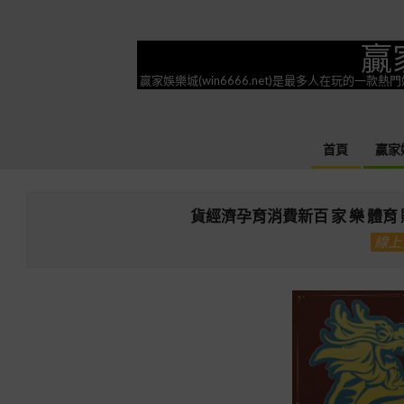
Skip
to
贏
content
贏家娛樂城(win6666.net)是最多人在玩的
首頁
贏家
貨經濟孕育消費新百 家 樂 體育
線上