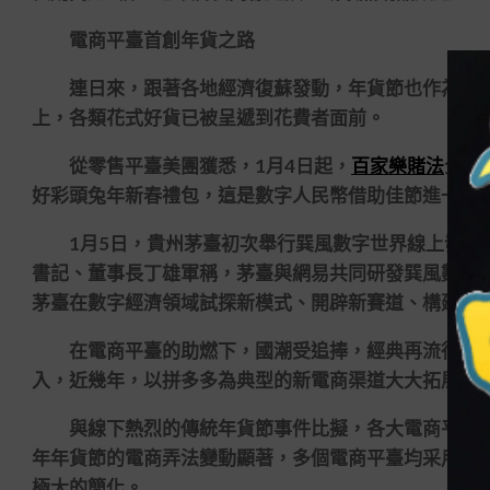
電商平臺首創年貨之路
連日來，跟著各地經濟復蘇發動，年貨節也作為歲末
上，各類花式好貨已被呈遞到花費者面前。
從零售平臺美團獲悉，1月4日起，
百家樂賭法
全國
好彩頭兔年新春禮包，這是數字人民幣借助佳節進一步
1月5日，貴州茅臺初次舉行巽風數字世界線上發行會
書記、董事長丁雄軍稱，茅臺與網易共同研發巽風數字
茅臺在數字經濟領域試探新模式、開辟新賽道、構建新
在電商平臺的助燃下，國潮受追捧，經典再流行。以
入，近幾年，以拼多多為典型的新電商渠道大大拓展了
與線下熱烈的傳統年貨節事件比擬，各大電商平臺卻
年年貨節的電商弄法變動顯著，多個電商平臺均采用了
極大的簡化。