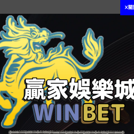
X關
年頭的重磅事件襲
百家樂 分析師
來。在各大電商平臺
試點地域的花費者均可上美團搜索數字人民幣，領取團聚
融入黎民生涯、提振民生花費的新動作。
，發行兔年生肖酒，初次引入數字藏品。茅臺集團黨委
世界，不光開啟了一場傳統和今世混合的數字革命，更是
格局，助力高質量成長、今世化建設的有益實踐。
前花費者想品嘗狗不理會包子，要到天津城各個門店買
花費群體。
另辟蹊徑走起了極簡風。對比多個電商平臺后發明，本
一件即可立減的優惠條例，相較之前復雜的條例均都有了