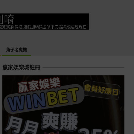
利唷
奕遊戲隨你暢遊,遊戲加碼獎金領不完.超殺優惠趁現在!
角子老虎機
贏家娛樂城註冊