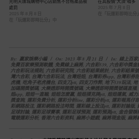
光明天匯城購物中心店銷售不合格產品被
在其股價”大頂”唱多
處罰
2025 年 7 月 8 日
2025 年 8 月 8 日
在「玩運彩即時比分
在「玩運彩即時比分」中
2023-
By:
贏家娛樂小編
On:
2023 年 8 月 21 日
In:
線上百家
08-
免費百家樂預測軟體
,
免費線上麻將
,
六合彩539
,
六合彩中獎金
21
六合彩玩法規則
,
六合彩研究院
,
六合彩結果統計
,
六合彩結果號
灣六合彩
,
台灣六合彩玩法
,
台灣妞妞
,
台灣彩券app
,
台灣彩券
虎機
,
吃角子老虎機台
,
四支刀ptt
,
四支刀作弊
,
地下539玩法
,
地
加碼開獎號碼
,
大樂透即時開獎號碼
,
大樂透即時開獎號碼直播
,
妞app
,
妞妞一直輸
,
妞妞怎麼贏
,
妞妞撲克牌ptt
,
妞妞運氣
,
威力
獎查詢
,
運彩免費分析
,
運彩分析line
,
運彩分析ptt
,
運彩報馬仔
彩網路投注
,
運彩網路投注時間
,
運彩線上投注ptt
,
運彩討論版
,
足球討論
,
運彩足球賽事
,
運彩足球預測
,
運彩預測ptt
,
金合發娛
電競運彩分析
,
香港六合彩资料
,
麻將小遊戲
,
麻將現金版
,
麻將