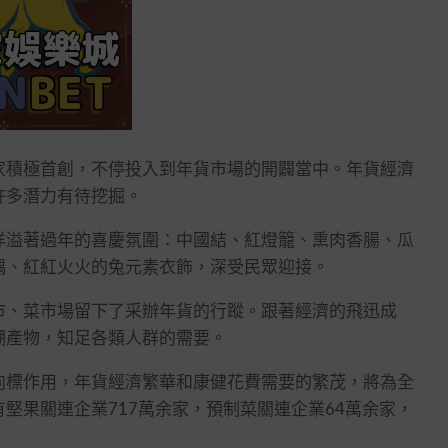
積極首創，不停投入到年貨市場的開闢當中。年貨經濟
許多潛力有待挖掘。
溢著過年的喜慶氛圍：中國結、紅燈籠、熏肉香腸、瓜
偶、紅紅火火的兔元素衣飾，深受民眾迎接。
、菜市場留下了采辦年貨的行蹤。跟著經濟的飛迅成
潮產物，知足各類人群的需要。
標作用，年貨經濟繁華和康健花費需要的繁茂，將為全
堅果關連企業717萬余家，預制菜關連企業64萬余家，