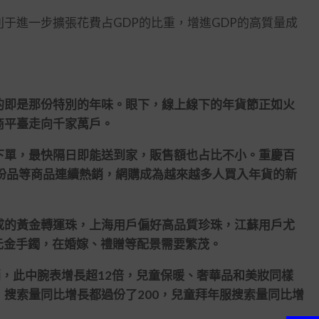
進一步擴張花費占GDP的比重，增進GDP的高質量成
即是那份特別的年味。眼下，線上線下的年貨節正如火
商平臺走向千家萬戶。
單，最快隔日即能送到家，販售額也占比不小。重慶百
扮品等商品連續熱銷，網購成為越來越多人買入年貨的新
的黃金轉運珠，上海用戶偏好高品質珍珠，江蘇用戶尤
萬元金手鐲，在婚嫁、禮贈等配景需要繁茂。
此中腕表增長超12倍，兒童保暖、奢華品和美妝同樣
搜索量同比增長都過份了200，兒童拜年服搜索量同比增