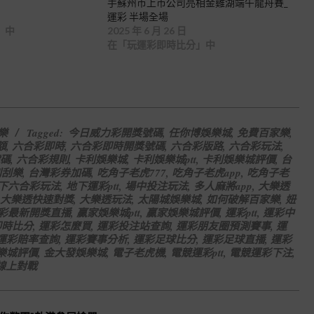
手蘇州市上市公司亮相金雞湖端午龍舟賽_
運彩 半場全場
」中
2025 年 6 月 26 日
在「玩運彩即時比分」中
樂
Tagged:
今日威力彩開獎號碼
,
任你博娛樂城
,
免費百家樂
,
額
,
六合彩即時
,
六合彩即時開獎號碼
,
六合彩版路
,
六合彩玩法
,
碼
,
六合彩規則
,
卡利娛樂城
,
卡利娛樂城ptt
,
卡利娛樂城評價
,
台
刮刮樂
,
台灣彩券加碼
,
吃角子老虎777
,
吃角子老虎app
,
吃角子老
下六合彩玩法
,
地下運彩ptt
,
場中投注玩法
,
多人麻將app
,
大樂透
大樂透快速對獎
,
大樂透玩法
,
太陽城娛樂城
,
如何破解百家樂
,
妞
彩最新開獎直播
,
贏家娛樂城ptt
,
贏家娛樂城評價
,
運彩ptt
,
運彩中
即時比分
,
運彩怎麼買
,
運彩投注站查詢
,
運彩朋友圈預測賽事
,
運
運彩賠率查詢
,
運彩賽事分析
,
運彩足球比分
,
運彩足球直播
,
運彩
樂城評價
,
金大發娛樂城
,
電子老虎機
,
電競運彩ptt
,
電競運彩下注
,
線上對戰