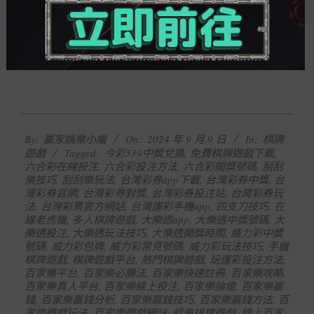
企參與長護險制度試點服
務_棋牌遊戲社群
2025 年 2 月 22 日
在「棋牌遊戲」中
2024-
By:
贏家娛樂小編
On:
2024 年 9 月 9 日
In:
棋牌
09-
遊戲
Tagged:
今彩539中獎兌換
,
免費棋牌遊戲下載
,
09
六合彩在線投注
,
六合彩投注方法
,
六合彩開獎號碼
,
刮刮
樂技巧
,
刮刮樂玩法
,
台灣彩券app下載
,
台灣彩券中獎
,
台
灣彩券官網
,
台灣彩券對獎
,
台灣彩券投注站
,
台灣彩券玩
法
,
台灣彩票官方網站
,
台灣運彩手機app
,
四支刀技巧
,
在
線老虎機
,
多人棋牌遊戲
,
大樂透app
,
大樂透中獎號碼
,
大
樂透投注
,
大樂透玩法技巧
,
大樂透開獎時間
,
威力彩中獎
號碼
,
威力彩包牌
,
威力彩常見號碼
,
威力彩玩法技巧
,
手機
棋牌遊戲
,
棋牌遊戲平台
,
熱門棋牌遊戲
,
玩運彩投注方法
,
百家樂平台
,
百家樂必勝法
,
百家樂快速註冊
,
百家樂攻略
,
百家樂真人平台
,
百家樂線上投注
,
百家樂論壇
,
百家樂贏
錢
,
百家樂贏錢分析
,
百家樂贏錢技巧
,
百家樂贏錢方法
,
百
家樂遊戲玩法
,
百家樂遊戲網站
,
經典棋牌遊戲
,
線上百家