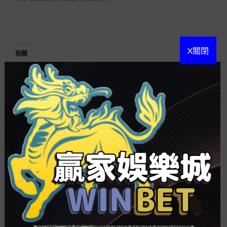
X關閉
相關
周延禮保險科技在流程上
直擊服務體驗差痛點保險
將重塑保險業_四支刀入門
業將迎客服中心建設規范_
技巧
四支刀新手攻略
2025 年 9 月 6 日
2025 年 7 月 20 日
在「棋牌遊戲」中
在「棋牌遊戲」中
銀保監會印發通知規范險