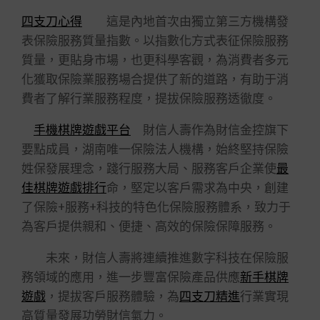
四支刀心得
這是內地首次由獨立第三方機構發
表保險服務質量指數。以指數化方式表征保險服務
質量，更貼身市場，也更科學客觀，為消費者多元
化獲取保險業服務場合提供了新的道路，有助于消
費者了解行業服務程度，提拔保險服務透徹度。
手機棋牌遊戲平台
財信人壽作為財信金控旗下
要點成員，湖南唯一保險法人機構，始終堅持保險
姓保發展理念，踐行服務大局、服務客戶企業使
最
佳棋牌遊戲排行
命，堅定以客戶需求為中央，創建
了保險+服務+科技的特色化保險服務體系，致力于
為客戶提供親和、便捷、高效的保險保障服務。
未來，財信人壽將連續推進數字科技在保險服
務領域的應用，進一步豐富保險產品供應
新手棋牌
遊戲
，提拔客戶服務體驗，為
四支刀精進
行業實現
高質量發展功勞財信氣力。