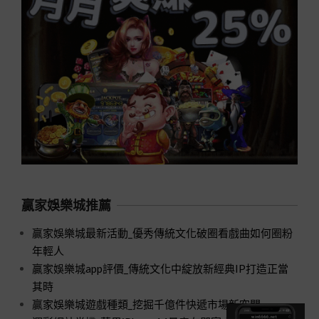
贏家娛樂城推薦
贏家娛樂城最新活動_優秀傳統文化破圈看戲曲如何圈粉
年輕人
贏家娛樂城app評價_傳統文化中綻放新經典IP打造正當
其時
贏家娛樂城遊戲種類_挖掘千億件快遞市場新空間