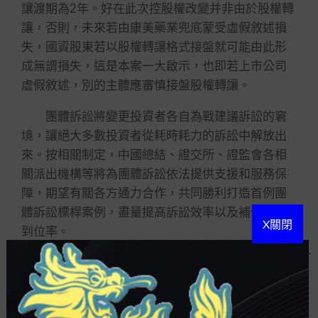
讓渡期為2年。好在此次控股權改變并非由於股權轉
讓，否則，未來若由康美藥業兜底蒙受虛假敘述損
失，國資股東若以股權轉讓格式接盤就可能由此形
成無謂損失，這是本案一大啟示，也即若上市公司
虛假敘述，別的主體應審慎接盤股權轉讓。
團體訴訟將變更投資者各自為戰建議訴訟的窘
境，讓絕大多數投資者從耗時耗力的訴訟中解放出
來。按相關制定，中國總結、證交所、證監會各相
關派出機構等將為團體訴訟依法提供支援和服務保
障，期望有關各方通力合作，共同勝利打造首例團
體訴訟標桿案例，盡量提高訴訟效率以及補償金額
X關閉
到位率。
康美藥業造
威力彩中獎機率查詢
假案社會陰礙
廣泛，案情重大、代表，假如通過團體訴訟能讓遠
大長處受損的投資者，即便自己不介入訴訟，也能