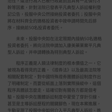
范性，違法行為人已被行政處罰且具有一定償付才
幹等因素，針對法院已發表平凡典型人訴訟權利登
記公告，投服中央公然接納投資者委托；投服中央
將在材料齊全的適格投資者中按申請時間先后排
序，接納前50名投資者委托。
未來，投服中央如在法定限期內接納50名適格
投資者委托，將向法院申請加入康美藥業案平凡典
型人訴訟，并申請轉換為特別典型人訴訟。
程序正義是人類法律制度的根本價值之一，它
被視為看得見的正義。《證券法》以及最高法院等
相關配套制定，對中國特殊證券團體訴訟制度作出
了明確制定，而要從紙面上落到實際操縱中，這個
程序具體該怎麼走，這確切對有關各方都是個考
驗。投服中央在團體訴訟制度中蒙受了穿針引線、
甚至是主導訴訟歷程的關鍵腳色，現在本案進展，
生動呈現了投服中央如何介入平凡典型人訴訟、進