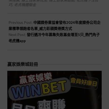
巧
,
老虎機體驗金
Previous Post:
中國證券業協會發布2024年度證券公司企
業標準領跑者名單_威力彩頭獎得獎方式
Next Post:
發行遇冷今年募集失敗基金增至5只_熱門角子
老虎機app
贏家娛樂城註冊