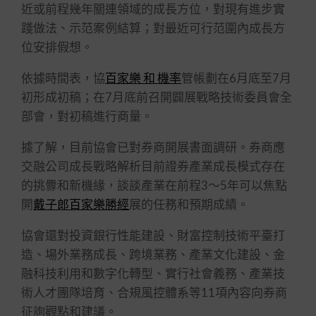
近或前程幾年關連領域的成長方位，對現有進步實
踐做法、示范案例結算；對最近可行范圍內成長方
位安排假想。
依據時間表，協
百家樂 和 機率
管帳劃在6月底至7月
初形成初稿；在7月底前召開闢展戰略技術委員會全
部會，對初稿進行商量。
據了解，目前協會已對券商開展書面調研。券商應
交融公司成長戰略解析目前證券產業成長模式存在
的挑釁和新機緣，談談產業在前程3～5年可以焦點
開
戴子郎百家樂勝經
展的任務和預期成績。
協會還對投資銀行性能建設、財富控制技術平臺打
造、場外業務成長、跨境業務、產業文化建設、金
融科技利用和數字化轉型、實行社會義務、產業技
術人才團隊培育、合規風控體系等11項內容向券商
征詢觀點和建議。