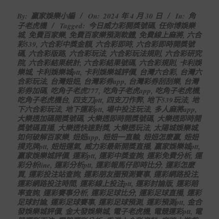
2024-
By:
贏家娛樂小編
On:
2024 年 4 月 30 日
In:
角
04-
子老虎機
Tagged:
今日威力彩開獎號碼
,
任你博娛樂
30
城
,
免費百家樂
,
免費百家樂預測軟體
,
免費線上麻將
,
六合
彩539
,
六合彩中獎金額
,
六合彩即時
,
六合彩即時開獎號
碼
,
六合彩版路
,
六合彩玩法
,
六合彩玩法規則
,
六合彩研究
院
,
六合彩結果統計
,
六合彩結果號碼
,
六合彩規則
,
卡利娛
樂城
,
卡利娛樂城ptt
,
卡利娛樂城評價
,
台灣六合彩
,
台灣六
合彩玩法
,
台灣妞妞
,
台灣彩券app
,
台灣彩券刮刮樂
,
台灣
彩券加碼
,
吃角子老虎777
,
吃角子老虎app
,
吃角子老虎機
,
吃角子老虎機台
,
四支刀ptt
,
四支刀作弊
,
地下539玩法
,
地
下六合彩玩法
,
地下運彩ptt
,
場中投注玩法
,
多人麻將app
,
大樂透加碼開獎號碼
,
大樂透即時開獎號碼
,
大樂透即時開
獎號碼直播
,
大樂透快速對獎
,
大樂透玩法
,
太陽城娛樂城
,
如何破解百家樂
,
妞妞app
,
妞妞一直輸
,
妞妞怎麼贏
,
妞妞
撲克牌ptt
,
妞妞運氣
,
威力彩最新開獎直播
,
贏家娛樂城ptt
,
贏家娛樂城評價
,
運彩ptt
,
運彩中獎查詢
,
運彩免費分析
,
運
彩分析line
,
運彩分析ptt
,
運彩報馬仔即時比分
,
運彩怎麼
買
,
運彩投注站查詢
,
運彩朋友圈預測賽事
,
運彩網路投注
,
運彩網路投注時間
,
運彩線上投注ptt
,
運彩討論版
,
運彩賠
率查詢
,
運彩賽事分析
,
運彩足球比分
,
運彩足球直播
,
運彩
足球討論
,
運彩足球賽事
,
運彩足球預測
,
運彩預測ptt
,
金合
發娛樂城評價
,
金大發娛樂城
,
電子老虎機
,
電競運彩ptt
,
電