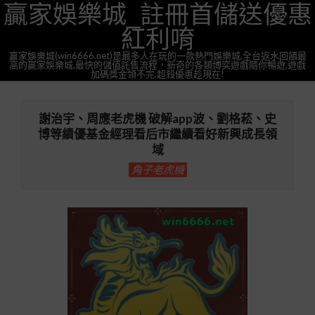
贏家娛樂城_註冊首儲送優惠
Skip
to
紅利唷
content
贏家娛樂城(win6666.net)是最多人在玩的一款熱門娛樂城,全台返水回饋最
高的贏家娛樂城,最快的儲值託售流程，新奇的各類博奕遊戲隨你暢遊,遊戲
加碼獎金領不完.超殺優惠趁現在!
Primary
Navigation
謝治宇、周應老虎機 破解app波、劉格菘、史
Menu
博等績優基金經理看后市繼續看好新興成長領
域
角子老虎機