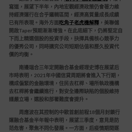
寫道，展望下半年，內地宏觀經濟政策仍會著力維
持經濟運行在合乎邏輯區間，經濟高質量成長成績
已有所表現。海外方面
吃角子老虎機解釋
，美聯儲
開啟Taper預期漸漸增強。在此底細下，仍將堅定自
下而上精選個股的投資手段，抉擇具備核心競爭力
的優秀公司，同時講究公司短期估值和歷久投資代
價的均衡。
南邊瑞合三年定開融合基金經理史博在展望后
市時表明，2021年中國信貸周期將會進入下行期，
構成偏緊的金融環境，住民去杠桿、場所執政機構
去杠桿將會繼續進行，對安全邊際缺陷的個股維持
謹嚴立場，選股和部署難度會提升。
周應波在其控制的中歐首創前程18個月封鎖行
運融合基金半年報中表明，展望三季度，意見是防
范危害，聚焦不同化發展。一方面，后疫情期間逐