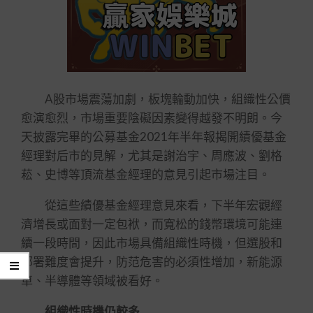
A股市場震蕩加劇，板塊輪動加快，組織性公價
愈演愈烈，市場重要陰礙因素變得越發不明朗。今
天披露完畢的公募基金2021年半年報揭開績優基金
經理對后市的見解，尤其是謝治宇、周應波、劉格
菘、史博等頂流基金經理的意見引起市場注目。
從這些績優基金經理意見來看，下半年宏觀經
濟增長或面對一定包袱，而寬松的錢幣環境可能連
續一段時間，因此市場具備組織性時機，但選股和
部署難度會提升，防范危害的必須性增加，新能源
車、半導體等領域被看好。
組織性時機仍較多