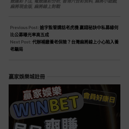
競運彩下注
,
電競運彩分析
,
香港六合彩资料
,
麻將小遊戲
,
麻將現金版
,
麻將線上對戰
Previous Post:
逾字監管講話老虎機 贏錢秘訣中私募緣何
比公募曝光率高五成
Next Post:
代辦補繳養老保險？台灣麻將線上小心陷入養
老騙局
贏家娛樂城註冊