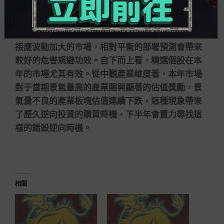
劉格菘和鄭澄然在他們共同控制的廣發鑫享敏
捷部署半年報中寫道，在自上而下的市場作風抉擇
上，當前時點很難判斷哪種作風鄙人半年會占優。
接應波動加大的市場，相對平衡的部署預測會帶來
較好的危害規避功效。自下而上看，精選個股在本
年的市場尤其有效。從中觀產業維度看，本年市場
對于當期景氣量高的產業賜與顯著的估值獎勵，景
氣量不良的產業板塊估值連續下跌，這種現象帶來
了歷久逆向投資的購買時機，下半年會賣力尋找這
樣的錯殺逆向時機。
相關