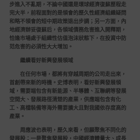
步進入不亂期，不論中國還是環球經濟復蘇歷程走
完大半，前程面對的是領會的歷久性經濟組織疑問
和略不領會的短中期政策退出步調；另一方面，內
地經濟辦妥復蘇后，各領域債務危害進入開釋期，
恰逢市場處于組織性估值泡沫狀態下，在投資中防
范危害的必須性大大增加。
繼續看好新興發展領域
在任何市場，都將有穿越周期的公司走出來，
首創帶來新的時機。史博表明，看好新興發展領
域，需要端包含有新能源、半導體、互聯網等發展
空間大、發展路徑清楚的產業，供應端包含有化
工、高檔裝備等海外需要擴大且對我國依存度高的
產業。
周應波也表明，歷久來看，但願聚焦不同化的
發展股：一是聚焦發展股，中國經濟體量大、成長