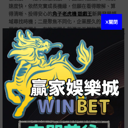
速度快，依然充實成長機緣，但願在看得瞭解、算
得清晰、投得安心的
角子老虎機 遊戲王
新興發展領
域尋找時機；二是聚焦不同化，企業歷久的代價發
X關閉
展來自不同化，有的不同化起源于天然物質稟賦、
政策特許權益，有的不同化起源于高超的控制隊
伍，企業優秀的財政指標背后是歷久連續的不同
化。
周應波進一步表明，從產業來說，繼續看好智
能電動車、AIOT物聯網、ARVR為典型的硬件首創
時機，也期望全真互聯網、人工智能、云算計等軟
件利用時機的爆發，連續注目醫療康健、品牌花費
品等領域。歷久而言革新依然是最強的經濟發展動
力。下半年的市場可能依然要震蕩調換，但歷久看
供應側質量優化，需要側不停擴大，A股具備歷久向
上的根基。