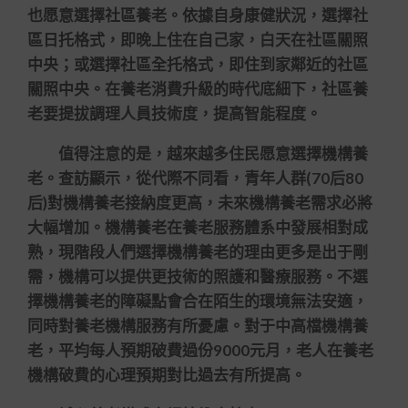
也愿意選擇社區養老。依據自身康健狀況，選擇社
區日托格式，即晚上住在自己家，白天在社區關照
中央；或選擇社區全托格式，即住到家鄰近的社區
關照中央。在養老消費升級的時代底細下，社區養
老要提拔調理人員技術度，提高智能程度。
值得注意的是，越來越多住民愿意選擇機構養
老。查訪顯示，從代際不同看，青年人群(70后80
后)對機構養老接納度更高，未來機構養老需求必將
大幅增加。機構養老在養老服務體系中發展相對成
熟，現階段人們選擇機構養老的理由更多是出于剛
需，機構可以提供更技術的照護和醫療服務。不選
擇機構養老的障礙點會合在陌生的環境無法安適，
同時對養老機構服務有所憂慮。對于中高檔機構養
老，平均每人預期破費過份9000元月，老人在養老
機構破費的心理預期對比過去有所提高。