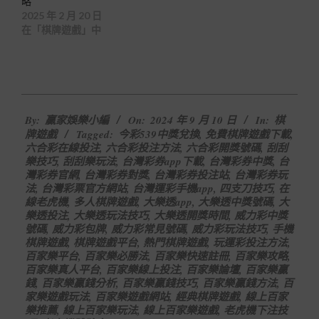
略
2025 年 2 月 20 日
在「棋牌遊戲」中
2024-
By:
贏家娛樂小編
On:
2024 年 9 月 10 日
In:
棋
09-
牌遊戲
Tagged:
今彩539中獎兌換
,
免費棋牌遊戲下載
,
10
六合彩在線投注
,
六合彩投注方法
,
六合彩開獎號碼
,
刮刮
樂技巧
,
刮刮樂玩法
,
台灣彩券app下載
,
台灣彩券中獎
,
台
灣彩券官網
,
台灣彩券對獎
,
台灣彩券投注站
,
台灣彩券玩
法
,
台灣彩票官方網站
,
台灣運彩手機app
,
四支刀技巧
,
在
線老虎機
,
多人棋牌遊戲
,
大樂透app
,
大樂透中獎號碼
,
大
樂透投注
,
大樂透玩法技巧
,
大樂透開獎時間
,
威力彩中獎
號碼
,
威力彩包牌
,
威力彩常見號碼
,
威力彩玩法技巧
,
手機
棋牌遊戲
,
棋牌遊戲平台
,
熱門棋牌遊戲
,
玩運彩投注方法
,
百家樂平台
,
百家樂必勝法
,
百家樂快速註冊
,
百家樂攻略
,
百家樂真人平台
,
百家樂線上投注
,
百家樂論壇
,
百家樂贏
錢
,
百家樂贏錢分析
,
百家樂贏錢技巧
,
百家樂贏錢方法
,
百
家樂遊戲玩法
,
百家樂遊戲網站
,
經典棋牌遊戲
,
線上百家
樂推薦
,
線上百家樂玩法
,
線上百家樂遊戲
,
老虎機下注技