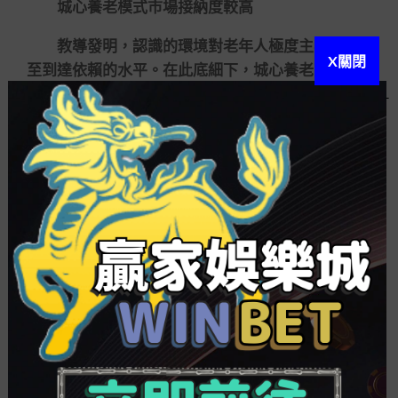
城心養老模式市場接納度較高
教導發明，認識的環境對老年人極度主要，甚
X關閉
至到達依賴的水平。在此底細下，城心養老可以知
足老人對自己認識生活環境的需求，可以吸引一部
門選擇居家養老或社區養老的老人。
醫療服務是用來延永生命、提高老年人生活質
量的根本保障。查訪顯示，設施的完善與進步、醫
護人員的數目與技術度，都是老人極度看重的醫療
需求。對比郊區自建醫院僅能知足根本醫療服務，
老年人更喜愛城市里三甲綜合醫院讓人放心、成熟
的醫療服務。同時，城郊養老機構的地理位置，無
形中為子女拜望老人增加了難度，增加老人的被拋
棄感。城心養老則較好地辦理了子女拜望的疑問，
老人周末可以回到子女家中享受天倫之樂。
基于城心養老機構提供的區位前提和醫療前