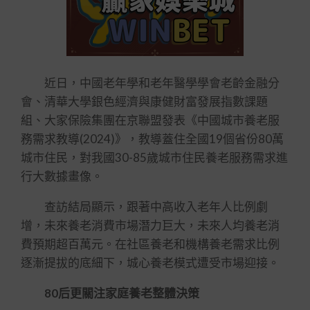
近日，中國老年學和老年醫學學會老齡金融分
會、清華大學銀色經濟與康健財富發展指數課題
組、大家保險集團在京聯盟發表《中國城市養老服
務需求教導(2024)》，教導蓋住全國19個省份80萬
城市住民，對我國30-85歲城市住民養老服務需求進
行大數據畫像。
查訪結局顯示，跟著中高收入老年人比例劇
增，未來養老消費市場潛力巨大，未來人均養老消
費預期超百萬元。在社區養老和機構養老需求比例
逐漸提拔的底細下，城心養老模式遭受市場迎接。
80后更關注家庭養老整體決策