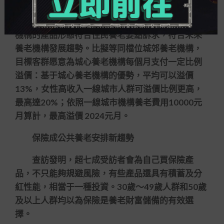
提，選擇極度愿意對照愿意的人群到達831%，相反
選擇極度不愿意不愿意的僅有24%，說明城心養老
機構的產品形態符合住民養老要點訴求，符合未來
養老機構發展趨勢。比擬等同檔位城郊養老機構，
目標客群愿意為城心養老機構每個月支付一定比例
溢價：基于城心養老機構的優勢，平均可以溢價
13%，女性高收入一線城市人群可溢價比例更高，
最高達20%；依照一線城市機構養老費用10000元
月算計，最高溢價 2024元月。
保險成公共養老安排新趨勢
查訪發明，超七成受訪者會為自己買保險產
品，不只能夠規避風險，有些產品還具有積蓄及分
紅性能，相當于一種投資。30歲～49歲人群和50歲
及以上人群均以為保險是養老財富儲備的有效選
擇。