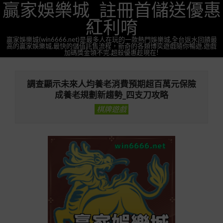
贏家娛樂城_註冊首儲送優惠
Skip
to
紅利唷
content
贏家娛樂城(win6666.net)是最多人在玩的一款熱門娛樂城,全台返水回饋最
高的贏家娛樂城,最快的儲值託售流程，新奇的各類博奕遊戲隨你暢遊,遊戲
加碼獎金領不完.超殺優惠趁現在!
Primary
Navigation
調查顯示未來人均養老消費預期超百萬元保險
Menu
成養老規劃新趨勢_四支刀攻略
棋牌遊戲