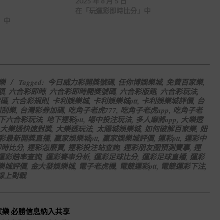
2025 年 8 月 5 日
在「玩運彩即時比分」中
」中
樂
Tagged:
今日威力彩開獎號碼
,
任你博娛樂城
,
免費百家樂
,
額
,
六合彩即時
,
六合彩即時開獎號碼
,
六合彩版路
,
六合彩玩法
,
碼
,
六合彩規則
,
卡利娛樂城
,
卡利娛樂城ptt
,
卡利娛樂城評價
,
台
刮刮樂
,
台灣彩券加碼
,
吃角子老虎777
,
吃角子老虎app
,
吃角子老
下六合彩玩法
,
地下運彩ptt
,
場中投注玩法
,
多人麻將app
,
大樂透
大樂透快速對獎
,
大樂透玩法
,
太陽城娛樂城
,
如何破解百家樂
,
妞
彩最新開獎直播
,
贏家娛樂城ptt
,
贏家娛樂城評價
,
運彩ptt
,
運彩中
即時比分
,
運彩怎麼買
,
運彩投注站查詢
,
運彩朋友圈預測賽事
,
運
運彩賠率查詢
,
運彩賽事分析
,
運彩足球比分
,
運彩足球直播
,
運彩
樂城評價
,
金大發娛樂城
,
電子老虎機
,
電競運彩ptt
,
電競運彩下注
,
線上對戰
樂 必勝信息納入共享