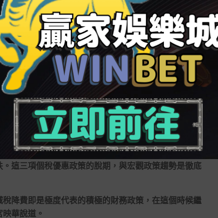
入作為年末獎頒發而將這種政策作為一種避稅策略，這對
并綜合課稅的根基上，年末獎獨自計稅政策從長遠來看
自計稅政策中止而帶來的潛在自己所得稅負提升，或也可
衡，例如減低最高邊際稅率、擴張中間幾檔稅率級距等。
，固然目前住民收入維持覆原性增長，但疫
百 家 樂 洗 牌
收入名義增速和實質增速均有所放緩，差別比一二季度放
以來，我國社會花費品零售總額同比增速大體呈降落趨勢。
，自己生計也需求勉力保持。國家來歲還會進一步加大
扶。這三項個稅優惠政策的脫期，與宏觀政策趨勢是徹底
稅降費即是極度代表的積極的財務政策，在這個時候繼
宮映華說道。