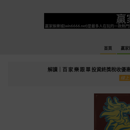
Skip
to
贏
content
贏家娛樂城(win6666.net)是最多人在玩的
首頁
贏家
解讀｜百 家 樂 跟 單 投資終獎稅
線上