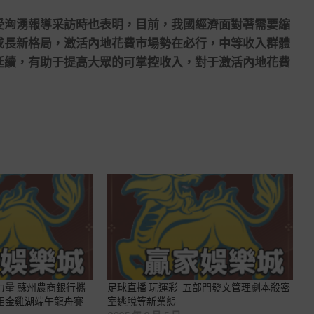
洶湧報導采訪時也表明，目前，我國經濟面對著需要縮
成長新格局，激活內地花費市場勢在必行，中等收入群體
延續，有助于提高大眾的可掌控收入，對于激活內地花費
力量 蘇州農商銀行攜
足球直播 玩運彩_五部門發文管理劇本殺密
相金雞湖端午龍舟賽_
室逃脫等新業態