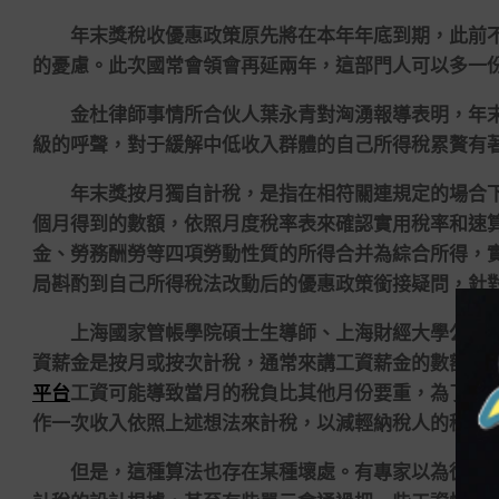
年末獎稅收優惠政策原先將在本年年底到期，此前不
的憂慮。此次國常會領會再延兩年，這部門人可以多一
金杜律師事情所合伙人葉永青對洶湧報導表明，年末
級的呼聲，對于緩解中低收入群體的自己所得稅累贅有
年末獎按月獨自計稅，是指在相符關連規定的場合下，
個月得到的數額，依照月度稅率表來確認實用稅率和速算
金、勞務酬勞等四項勞動性質的所得合并為綜合所得，實
局斟酌到自己所得稅法改動后的優惠政策銜接疑問，針
上海國家管帳學院碩士生導師、上海財經大學公眾政
資薪金是按月或按次計稅，通常來講工資薪金的數額可
平台
工資可能導致當月的稅負比其他月份要重，為了平
作一次收入依照上述想法來計稅，以減輕納稅人的稅收
但是，這種算法也存在某種壞處。有專家以為從理論