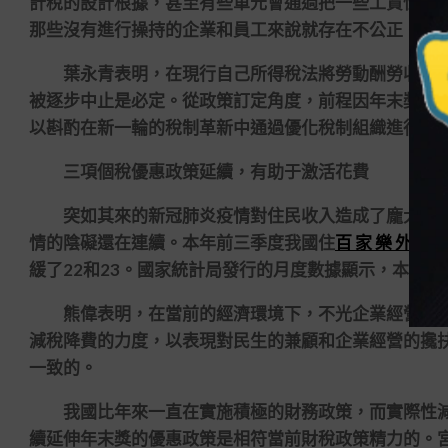
計稅的設計根據，甚至有些單元會通過把一些工資性收
那些沒有進行操持的企業和員工來說就存在不公正。
葉永青表明，在現行自己所得稅法將勞動酬勞收入合
被逐步中止是必定。從政策訂定角度，前程因年末獎獨
以斟酌在新一輪的稅制革新中通過優化稅制組織進行均
三項個稅優惠政策延續，有助于激活花費
突如其來的新冠肺炎疫情對住民收入造成了龐大沖擊
情的陰礙還在連續。本年前三季度我國住
百 家 樂 外掛
民
緩了22和23。國家統計局發行的月度數據顯示，本年
熊偉表明，在當前的經濟環境下，不光企業經營難題
減稅降費的力度，以表現對民生的兼顧和企業經營的攙
一致的。
我國比年來一直在實施積極的財務政策，而實際性減
續延伸年末獎的優惠政策是相符當前財稅政策精力的。