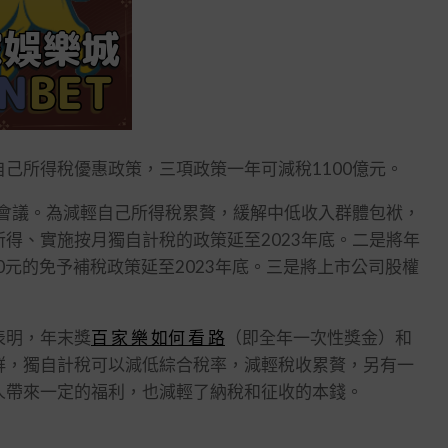
所得稅優惠政策，三項政策一年可減稅1100億元。
會議。為減輕自己所得稅累贅，緩解中低收入群體包袱，
得、實施按月獨自計稅的政策延至2023年底。二是將年
0元的免予補稅政策延至2023年底。三是將上市公司股權
明，年末獎
百 家 樂 如何 看 路
（即全年一次性獎金）和
群，獨自計稅可以減低綜合稅率，減輕稅收累贅，另有一
人帶來一定的福利，也減輕了納稅和征收的本錢。