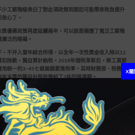
少工薪階級表白了對此項政策到期后可能帶來稅負提升
份放心了。
獎優惠政策再度延續兩年，可以說是順應了寬泛工薪階
著廣泛的陰礙。
不并入當年綜合所得，以全年一次性獎金收入除以12
扣除數，獨自算計納稅。2018年個稅革新后，將工資薪
用統一的3~45七級逾額累進稅率。其時財務部、稅務總
X關
對年末獎的獨自計稅政策給了3年的過渡期。
策與治理研討院副秘書長宮映華通知洶湧報導，已往工
能遠低于年末一次性獎金的金額，所以在某個月份發
沙龍
衡稅負給了年末獎一個優惠算法，可以把這個獎金獨自視
累贅。
層面來講，年末獎獨自計稅的想法不相符綜合所得按年