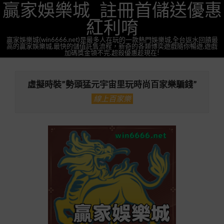
贏家娛樂城_註冊首儲送優惠
Skip
to
紅利唷
content
贏家娛樂城(win6666.net)是最多人在玩的一款熱門娛樂城,全台返水回饋最
高的贏家娛樂城,最快的儲值託售流程，新奇的各類博奕遊戲隨你暢遊,遊戲
加碼獎金領不完.超殺優惠趁現在!
Primary
Navigation
虛擬時裝”勢頭猛元宇宙里玩時尚百家樂騙錢”
Menu
線上百家樂